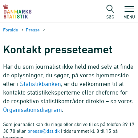
Gå
til
sidens
SØG
MENU
indhold
Forside
Presse
Kontakt presseteamet
Har du som journalist ikke held med selv at finde
de oplysninger, du søger, på vores hjemmeside
eller i
Statistikbanken
, er du velkommen til at
kontakte statistikeksperterne eller cheferne for
de respektive statistikområder direkte – se vores
Organisationsdiagram
.
Som journalist kan du ringe eller skrive til os på telefon 39 17
30 70 eller
presse@dst.dk
i tidsrummet kl. 8 til 15 på
hverdage.