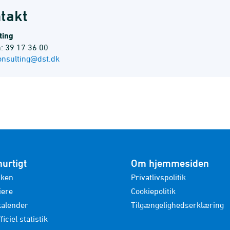
takt
ting
n: 39 17 36 00
onsulting@dst.dk
hurtigt
Om hjemmesiden
nken
Privatlivspolitik
iere
Cookiepolitik
kalender
Tilgængelighedserklæring
ficiel statistik