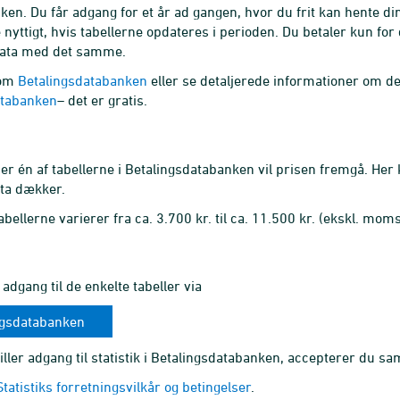
nken. Du får adgang for et år ad gangen, hvor du frit kan hente d
nyttigt, hvis tabellerne opdateres i perioden. Du betaler kun for 
 data med det samme.
 om
Betalingsdatabanken
eller se detaljerede informationer om de 
atabanken
– det er gratis.
er én af tabellerne i Betalingsdatabanken vil prisen fremgå. Her k
ata dækker.
abellerne varierer fra ca. 3.700 kr. til ca. 11.500 kr. (ekskl. moms
g
 adgang til de enkelte tabeller via
ngsdatabanken
iller adgang til statistik i Betalingsdatabanken, accepterer du sa
atistiks forretningsvilkår og betingelser
.