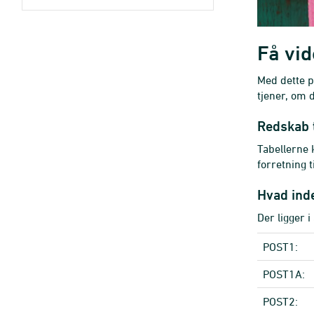
Få vi
Med dette p
tjener, om 
Redskab t
Tabellerne 
forretning 
Hvad ind
Der ligger i
POST1:
POST1A:
POST2: