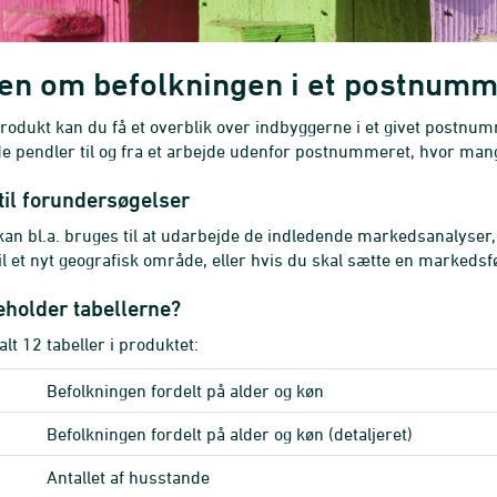
den om befolkningen i et postnum
rodukt kan du få et overblik over indbyggerne i et givet postnum
de pendler til og fra et arbejde udenfor postnummeret, hvor man
il forundersøgelser
kan bl.a. bruges til at udarbejde de indledende markedsanalyser,
til et nyt geografisk område, eller hvis du skal sætte en marked
eholder tabellerne?
 alt 12 tabeller i produktet:
Befolkningen fordelt på alder og køn
Befolkningen fordelt på alder og køn (detaljeret)
Antallet af husstande