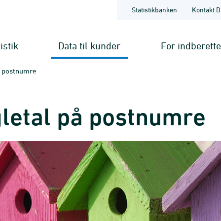
Statistikbanken
Kontakt D
istik
Data til kunder
For indberett
å postnumre
letal på postnumre