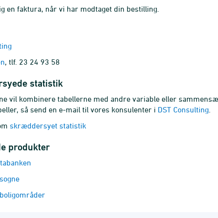
g en faktura, når vi har modtaget din bestilling.
ting
en
, tlf. 23 24 93 58
syede statistik
rne vil kombinere tabellerne med andre variable eller sammens
eller, så send en e-mail til vores konsulenter i
DST Consulting
.
 om
skræddersyet statistik
de produkter
atabanken
 sogne
 boligområder