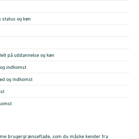
k status og køn
n
delt på uddannelse og køn
 og indkomst
nhed og indkomst
st
dkomst
amme brugergrænseflade, som du måske kender fra