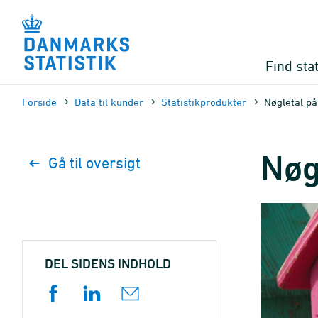
Gå
til
sidens
indhold
Find stat
Forside
Data til kunder
Statistikprodukter
Nøgletal p
Nøg
Gå til oversigt
DEL SIDENS INDHOLD