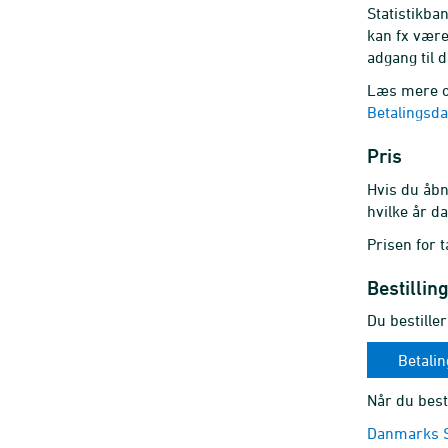
Statistikba
kan fx være 
adgang til
Læs mere
Betalingsd
Pris
Hvis du åbn
hvilke år d
Prisen for t
Bestillin
Du bestiller
Betali
Når du best
Danmarks St