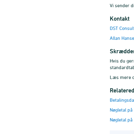
Vi sender di
Kontakt
DST Consul
Allan Hans
Skrædder
Hvis du ge
standardtab
Læs mere
Relatere
Betalingsd
Nøgletal på
Nøgletal på