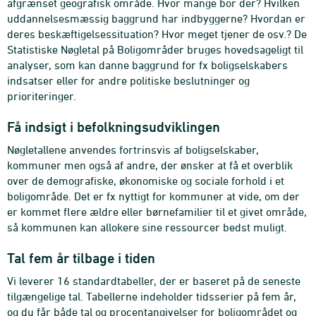
afgrænset geografisk område. Hvor mange bor der? Hvilken
uddannelsesmæssig baggrund har indbyggerne? Hvordan er
deres beskæftigelsessituation? Hvor meget tjener de osv.? De
Statistiske Nøgletal på Boligområder bruges hovedsageligt til
analyser, som kan danne baggrund for fx boligselskabers
indsatser eller for andre politiske beslutninger og
prioriteringer.
Få indsigt i befolkningsudviklingen
Nøgletallene anvendes fortrinsvis af boligselskaber,
kommuner men også af andre, der ønsker at få et overblik
over de demografiske, økonomiske og sociale forhold i et
boligområde. Det er fx nyttigt for kommuner at vide, om der
er kommet flere ældre eller børnefamilier til et givet område,
så kommunen kan allokere sine ressourcer bedst muligt.
Tal fem år tilbage i tiden
Vi leverer 16 standardtabeller, der er baseret på de seneste
tilgængelige tal. Tabellerne indeholder tidsserier på fem år,
og du får både tal og procentangivelser for boligområdet og