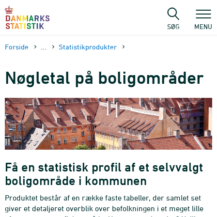
Gå
til
sidens
SØG
MENU
indhold
Forside
...
Statistikprodukter
Nøgletal på bolig­områder
Få en statistisk profil af et selvvalgt
boligområde i kommunen
Produktet består af en række faste tabeller, der samlet set
giver et detaljeret overblik over befolkningen i et meget lille