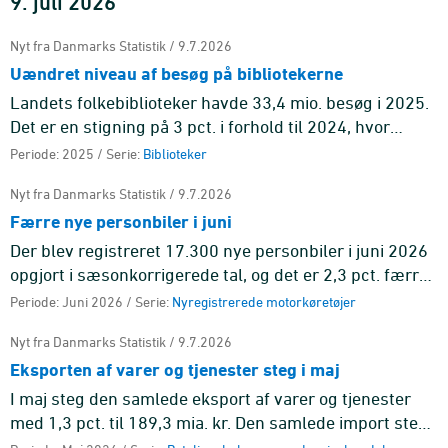
9. juli 2026
Nyt fra Danmarks Statistik / 9.7.2026
Uændret niveau af besøg på bibliotekerne
Landets folkebiblioteker havde 33,4 mio. besøg i 2025.
Det er en stigning på 3 pct. i forhold til 2024, hvor
folkebibliotekerne havde 32,5 mio. besøg.
Periode: 2025 / Serie:
Biblioteker
Nyt fra Danmarks Statistik / 9.7.2026
Færre nye personbiler i juni
Der blev registreret 17.300 nye personbiler i juni 2026
opgjort i sæsonkorrigerede tal, og det er 2,3 pct. færre
end i maj.
Periode: Juni 2026 / Serie:
Nyregistrerede motorkøretøjer
Nyt fra Danmarks Statistik / 9.7.2026
Eksporten af varer og tjenester steg i maj
I maj steg den samlede eksport af varer og tjenester
med 1,3 pct. til 189,3 mia. kr. Den samlede import steg
med 1,8 pct. til 160,4 mia. kr.