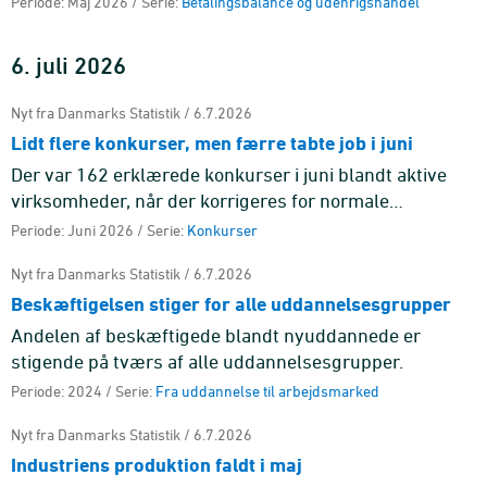
Periode: Maj 2026 / Serie:
Betalingsbalance og udenrigshandel
6. juli 2026
Nyt fra Danmarks Statistik / 6.7.2026
Lidt flere konkurser, men færre tabte job i juni
Der var 162 erklærede konkurser i juni blandt aktive
virksomheder, når der korrigeres for normale
sæsonudsving, hvilket svarer til en stigning på 3,3 pct.
Periode: Juni 2026 / Serie:
Konkurser
sammenlignet me ...
Nyt fra Danmarks Statistik / 6.7.2026
Beskæftigelsen stiger for alle uddannelsesgrupper
Andelen af beskæftigede blandt nyuddannede er
stigende på tværs af alle uddannelsesgrupper.
Periode: 2024 / Serie:
Fra uddannelse til arbejdsmarked
Nyt fra Danmarks Statistik / 6.7.2026
Industriens produktion faldt i maj