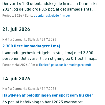
Der var 14.100 udenlandsk ejede firmaer i Danmark i
2024, og de udgjorde 3,5 pct. af det samlede antal
firmaer i den markedsrettede sektor i Danmark. Fra
Periode: 2024 / Serie:
Udenlandsk ejede firmaer
2023 til 2024 st ...
21. juli 2026
Nyt fra Danmarks Statistik / 21.7.2026
2.300 flere lønmodtagere i maj
Lønmodtagerbeskæftigelsen steg i maj med 2.300
personer. Det svarer til en stigning på 0,1 pct. I maj
havde 3.087.900 personer et lønmodtagerjob.
Periode: Maj 2026 / Serie:
Beskæftigelse for lønmodtagere (md)
14. juli 2026
Nyt fra Danmarks Statistik / 14.7.2026
Halvdelen af befolkningen ser sport som tilskuer
46 pct. af befolkningen har i 2025 overværet