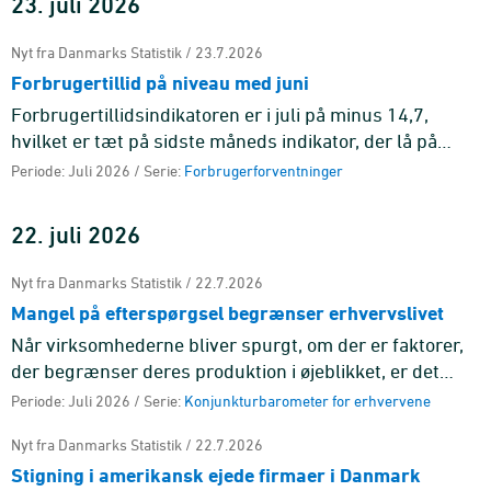
23. juli 2026
Nyt fra Danmarks Statistik / 23.7.2026
Forbrugertillid på niveau med juni
Forbrugertillidsindikatoren er i juli på minus 14,7,
hvilket er tæt på sidste måneds indikator, der lå på
minus 14,0. Gennemsnittet for de seneste seks
Periode: Juli 2026 / Serie:
Forbrugerforventninger
måneder ligger på ...
22. juli 2026
Nyt fra Danmarks Statistik / 22.7.2026
Mangel på efterspørgsel begrænser erhvervslivet
Når virksomhederne bliver spurgt, om der er faktorer,
der begrænser deres produktion i øjeblikket, er det
mangel på efterspørgsel, der er den mest udbredte
Periode: Juli 2026 / Serie:
Konjunkturbarometer for erhvervene
årsag på tværs ...
Nyt fra Danmarks Statistik / 22.7.2026
Stigning i amerikansk ejede firmaer i Danmark