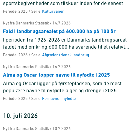
sportsbegivenheder som tilskuer inden for de seneste
12 måneder. De yngste er oftest på stadion. 18 pct.
Periode: 2025 / Serie:
Kulturvaner
blandt de 16-24-årig ...
Nyt fra Danmarks Statistik / 14.7.2026
Fald i landbrugsarealet på 600.000 ha på 100 år
I perioden fra 1926-2026 er Danmarks landbrugsareal
faldet med omkring 600.000 ha svarende til et relativt
fald på 19 pct. Landbrugsarealet toppede i 1938 med
Periode: 2026 / Serie:
Afgrøder i dansk landbrug
næsten 3,3 ...
Nyt fra Danmarks Statistik / 14.7.2026
Alma og Oscar topper navne til nyfødte i 2025
Alma og Oscar ligger på førstepladsen, som de mest
populære navne til nyfødte piger og drenge i 2025.
Begge navne har været på førstepladsen før.
Periode: 2025 / Serie:
Fornavne - nyfødte
10. juli 2026
Nyt fra Danmarks Statistik / 10.7.2026