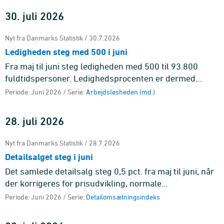
30. juli 2026
Nyt fra Danmarks Statistik / 30.7.2026
Ledigheden steg med 500 i juni
Fra maj til juni steg ledigheden med 500 til 93.800
fuldtidspersoner. Ledighedsprocenten er dermed
uændret med 3,1 pct. af arbejdsstyrken.
Periode: Juni 2026 / Serie:
Arbejdsløsheden (md.)
28. juli 2026
Nyt fra Danmarks Statistik / 28.7.2026
Detailsalget steg i juni
Det samlede detailsalg steg 0,5 pct. fra maj til juni, når
der korrigeres for prisudvikling, normale
sæsonudsving og effekten af handelsdage. Det er
Periode: Juni 2026 / Serie:
Detailomsætningsindeks
anden måned i træk me ...