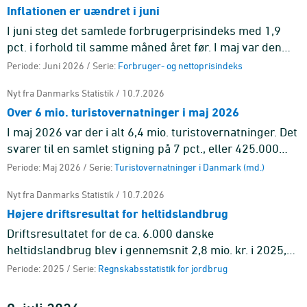
Inflationen er uændret i juni
I juni steg det samlede forbrugerprisindeks med 1,9
pct. i forhold til samme måned året før. I maj var den
tilsvarende stigning ligeledes 1,9 pct. Det er
Periode: Juni 2026 / Serie:
Forbruger- og nettoprisindeks
hovedgruppen tra ...
Nyt fra Danmarks Statistik / 10.7.2026
Over 6 mio. turistovernatninger i maj 2026
I maj 2026 var der i alt 6,4 mio. turistovernatninger. Det
svarer til en samlet stigning på 7 pct., eller 425.000
flere overnatninger end i maj 2025. Overnatninger på
Periode: Maj 2026 / Serie:
Turistovernatninger i Danmark (md.)
cam ...
Nyt fra Danmarks Statistik / 10.7.2026
Højere driftsresultat for heltidslandbrug
Driftsresultatet for de ca. 6.000 danske
heltidslandbrug blev i gennemsnit 2,8 mio. kr. i 2025,
hvilket var 1,3 mio. kr. mere end i 2024. Resultatet er en
Periode: 2025 / Serie:
Regnskabsstatistik for jordbrug
fremgang fra de ...