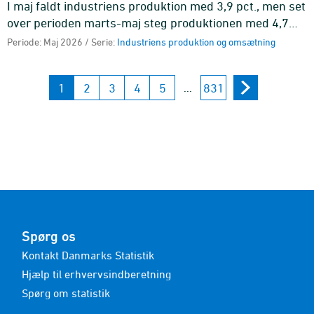
I maj faldt industriens produktion med 3,9 pct., men set
over perioden marts-maj steg produktionen med 4,7
pct. i forhold til perioden december-februar.
Periode: Maj 2026 / Serie:
Industriens produktion og omsætning
1
2
3
4
5
831
...
Spørg os
Kontakt Danmarks Statistik
Hjælp til erhvervsindberetning
Spørg om statistik