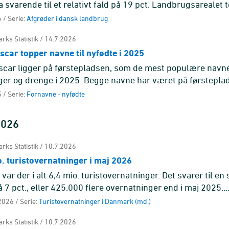
 svarende til et relativt fald på 19 pct. Landbrugsarealet 
1938 med næsten 3,3 ...
 / Serie:
Afgrøder i dansk landbrug
rks Statistik / 14.7.2026
car topper navne til nyfødte i 2025
car ligger på førstepladsen, som de mest populære navne 
ger og drenge i 2025. Begge navne har været på førsteplad
 / Serie:
Fornavne - nyfødte
 2026
rks Statistik / 10.7.2026
. turistovernatninger i maj 2026
var der i alt 6,4 mio. turistovernatninger. Det svarer til en
å 7 pct., eller 425.000 flere overnatninger end i maj 2025.
ger på cam ...
2026 / Serie:
Turistovernatninger i Danmark (md.)
rks Statistik / 10.7.2026