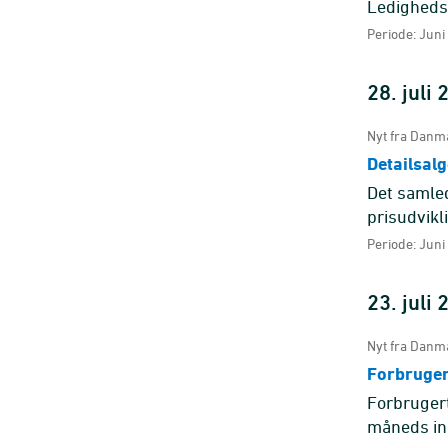
Ledigheds
Periode: Juni
28. juli
Nyt fra Danma
Detailsalge
Det samlede
prisudvikl
anden måne
Periode: Juni
23. juli
Nyt fra Danma
Forbrugert
Forbrugerti
måneds ind