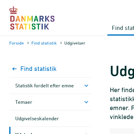
Gå
til
sidens
indhold
Find stat
Forside
Find statistik
Udgivelser
Udg
Find statistik
Statistik fordelt efter emne
Her find
statisti
Temaer
emner. P
vinklede 
Udgivelseskalender