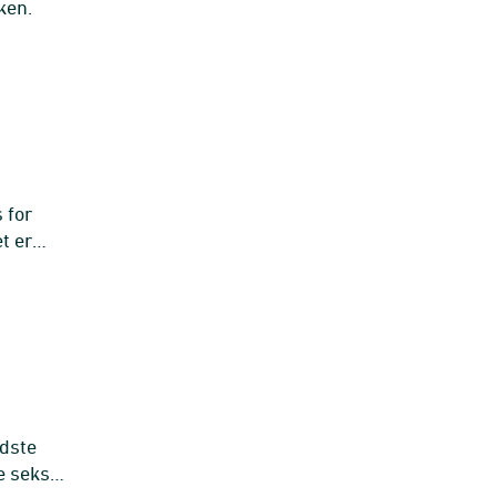
ken.
s for
t er
idste
e seks