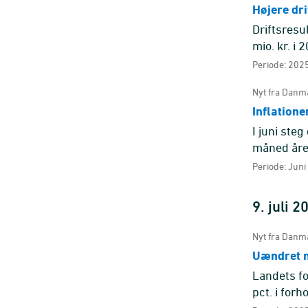
Højere dri
Driftsresu
mio. kr. i 
fremgang f
Periode: 2025
Nyt fra Danma
Inflatione
I juni ste
måned året
hovedgrupp
Periode: Juni
9. juli 2
Nyt fra Danma
Uændret n
Landets fo
pct. i for