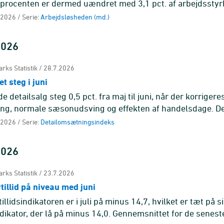
procenten er dermed uændret med 3,1 pct. af arbejdsstyr
 2026 / Serie:
Arbejdsløsheden (md.)
 2026
rks Statistik / 28.7.2026
t steg i juni
 detailsalg steg 0,5 pct. fra maj til juni, når der korrigere
ing, normale sæsonudsving og effekten af handelsdage. De
d i træk me ...
 2026 / Serie:
Detailomsætningsindeks
 2026
rks Statistik / 23.7.2026
illid på niveau med juni
llidsindikatoren er i juli på minus 14,7, hvilket er tæt på s
ikator, der lå på minus 14,0. Gennemsnittet for de senest