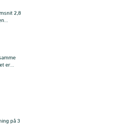
emsnit 2,8
en
l samme
et er
ning på 3