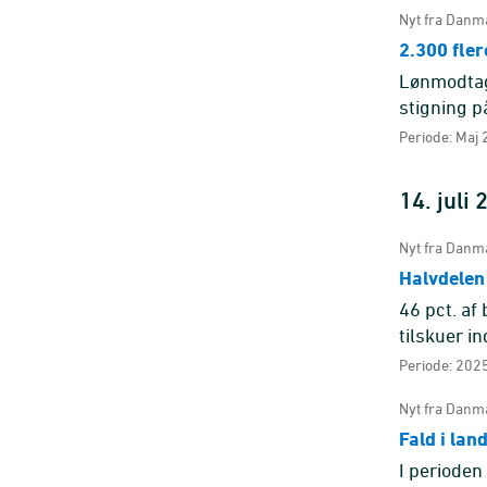
Nyt fra Danma
2.300 fle
Lønmodtage
stigning p
Periode: Maj 
14. juli
Nyt fra Danma
Halvdelen 
46 pct. af
tilskuer i
pct. blandt
Periode: 2025
Nyt fra Danma
Fald i la
I periode