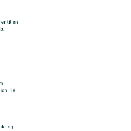
r til en
b.
om
ion. 18
mkring