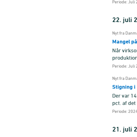
Periode: Juli
22. juli
Nyt fra Danma
Mangel på
Når virkso
produktion
udbredte å
Periode: Juli
Nyt fra Danma
Stigning 
Der var 14
pct. af de
2023 til 20
Periode: 2024
21. juli