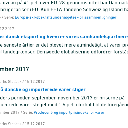
sniveau på 41 pct. over EU-28-gennemsnittet har Danmark
rbrugerpriser i EU. Kun EFTA-landene Schweiz og Island 
er.
 / Serie:
Europæisk købekraftsundersøgelse - prissammenligninger
.12.2017
 er dansk eksport og hvem er vores samhandelspartnere
 de seneste årtier er det blevet mere almindeligt, at varer 
f landegrænser. Den øgede globalisering udfordrer forståe
ds ...
ember 2017
rks Statistik / 15.12.2017
på danske og importerede varer stiger
eders perioden september-november 2017 er priserne på
cerede varer steget med 1,5 pct. i forhold til de foregåen
uni-august 2017.
ember 2017 / Serie:
Producent- og importprisindeks for varer
rks Statistik / 15.12.2017