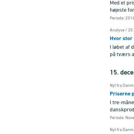
Med et pri
højeste fo
højere pris
Periode: 2016
Analyse / 20
Hvor stor
I løbet af
på tværs a
hvad et lan
15. dec
Nyt fra Danma
Priserne 
I tre-mån
danskprodu
måneder j
Periode: Nov
Nyt fra Danma