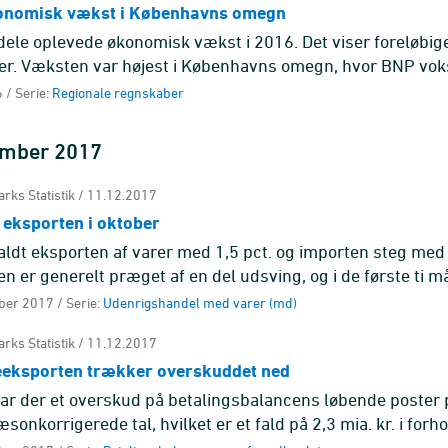
onomisk vækst i Københavns omegn
dele oplevede økonomisk vækst i 2016. Det viser foreløbig
er. Væksten var højest i Københavns omegn, hvor BNP vo
., efterfulgt af Byen ...
 / Serie:
Regionale regnskaber
ember 2017
rks Statistik / 11.12.2017
 eksporten i oktober
faldt eksporten af varer med 1,5 pct. og importen steg med 
n er generelt præget af en del udsving, og i de første ti m
spo ...
ber 2017 / Serie:
Udenrigshandel med varer (md)
rks Statistik / 11.12.2017
reeksporten trækker overskuddet ned
var der et overskud på betalingsbalancens løbende poster 
sæsonkorrigerede tal, hvilket er et fald på 2,3 mia. kr. i forhol
 De ...