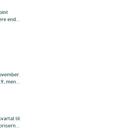
oint
vere end
november.
6,9, mens
artal til
 priserne