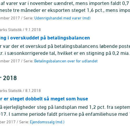
af varer var i november uændret, mens importen faldt 0,7 
neste tre måneder er eksporten steget 1,6 pct., mens imp
er uændret.
ember 2017 / Serie:
Udenrigshandel med varer (md)
rks Statistik / 9.1.2018
ning i overskuddet på betalingsbalancen
 var der et overskud på betalingsbalancens løbende post
r. i sæsonkorrigerede tal, hvilket er en stigning på 0,2 mia. 
 oktober.
ember 2017 / Serie:
Betalingsbalancen over for udlandet
r 2018
rks Statistik / 8.1.2018
er er steget dobbelt så meget som huse
å ejerlejligheder steg på landsplan med 1,2 pct. fra septem
17. I samme periode faldt priserne på enfamiliehuse med 1
Siden januar 2013 ...
ber 2017 / Serie:
Ejendomssalg (md.)