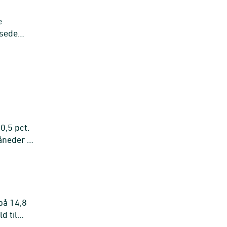
e
ksede
0,5 pct.
åneder af
på 14,8
d til