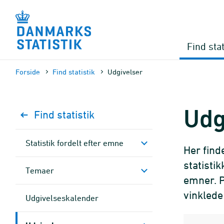
Gå
til
sidens
indhold
Find stat
Forside
Find statistik
Udgivelser
Udg
Find statistik
Statistik fordelt efter emne
Her find
statisti
Temaer
emner. P
vinklede 
Udgivelseskalender