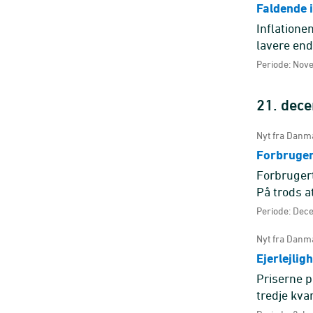
Faldende 
Inflatione
lavere end
gennemsnitt
Periode: Nov
21. dec
Nyt fra Danma
Forbrugert
Forbrugert
På trods a
gennemsnit
Periode: Dec
Nyt fra Danma
Ejerlejlig
Priserne p
tredje kva
steg mest .