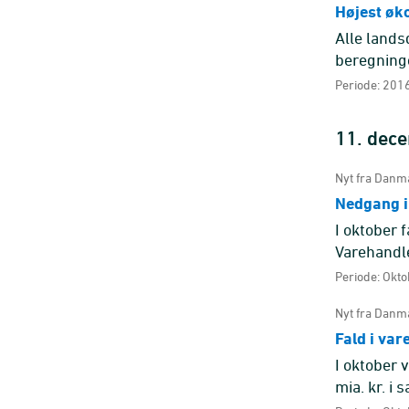
Højest øk
Alle lands
beregning
med 3,6 pct
Periode: 2016
11. dec
Nyt fra Danma
Nedgang i
I oktober 
Varehandle
2017 er ek
Periode: Okto
Nyt fra Danma
Fald i va
I oktober 
mia. kr. i 
september.