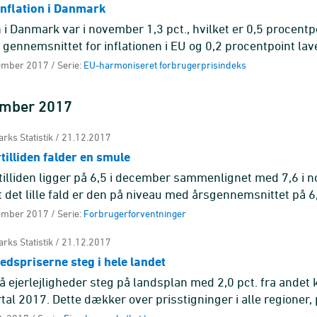
inflation i Danmark
n i Danmark var i november 1,3 pct., hvilket er 0,5 procentp
 gennemsnittet for inflationen i EU og 0,2 procentpoint la
et i eu ...
ember 2017 / Serie:
EU-harmoniseret forbrugerprisindeks
ember 2017
rks Statistik / 21.12.2017
illiden falder en smule
illiden ligger på 6,5 i december sammenlignet med 7,6 i 
t det lille fald er den på niveau med årsgennemsnittet på 
tet fo ...
ember 2017 / Serie:
Forbrugerforventninger
rks Statistik / 21.12.2017
hedspriserne steg i hele landet
å ejerlejligheder steg på landsplan med 2,0 pct. fra andet kv
rtal 2017. Dette dækker over prisstigninger i alle regioner,
..