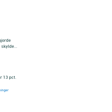
gjorde
et skyldes
r 13 pct.
ninger