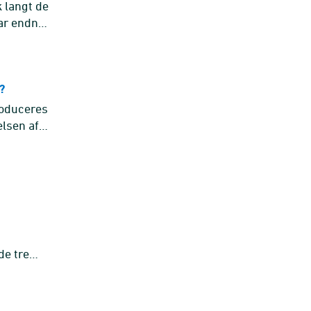
 langt de
har endnu
?
produceres
lsen af,
de tre