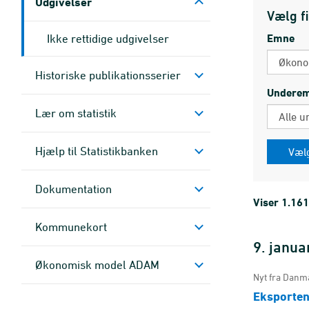
Udgivelser
Vælg fi
Ikke rettidige udgivelser
Emne
Historiske publikationsserier
Undere
Lær om statistik
Hjælp til Statistikbanken
Dokumen­tation
Viser 1.161
Kommune­kort
9. janua
Økonomisk model ADAM
Nyt fra Danma
Eksporten