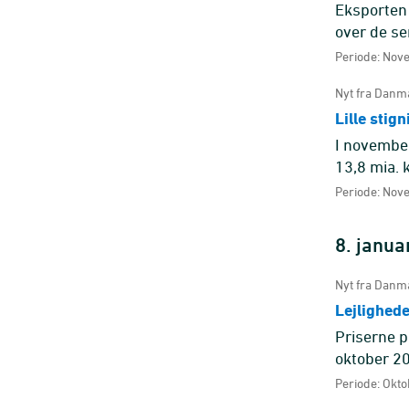
Eksporten 
over de se
stort set 
Periode: Nov
Nyt fra Danma
Lille stig
I november
13,8 mia. k
forhold til
Periode: Nov
8. janua
Nyt fra Danma
Lejlighed
Priserne p
oktober 20
Periode: Okto