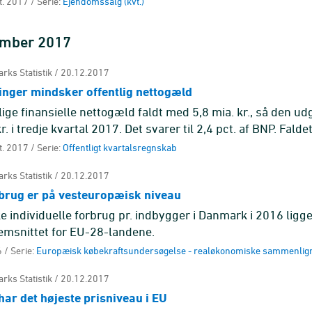
t. 2017 / Serie:
Ejendomssalg (kvt.)
ember 2017
rks Statistik / 20.12.2017
inger mindsker offentlig nettogæld
lige finansielle nettogæld faldt med 5,8 mia. kr., så den ud
r. i tredje kvartal 2017. Det svarer til 2,4 pct. af BNP. Fald
..
t. 2017 / Serie:
Offentligt kvartalsregnskab
rks Statistik / 20.12.2017
brug er på vesteuropæisk niveau
ke individuelle forbrug pr. indbygger i Danmark i 2016 ligge
emsnittet for EU-28-landene.
 / Serie:
Europæisk købekraftsundersøgelse - realøkonomiske sammenlig
rks Statistik / 20.12.2017
ar det højeste prisniveau i EU