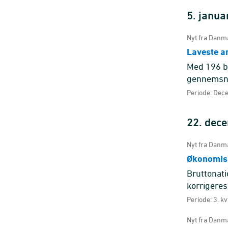
5. janua
Nyt fra Danma
Laveste an
Med 196 b
gennemsni
korrigere
Periode: Dec
22. dec
Nyt fra Danma
Økonomisk
Bruttonati
korrigeres
beregning a
Periode: 3. kv
Nyt fra Danma