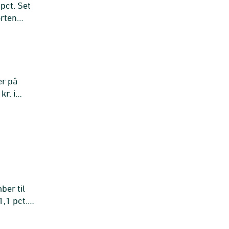
pct. Set
orten
er på
kr. i
ber til
,1 pct.