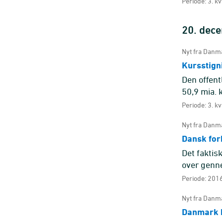
Periode: 3. kv
20. dec
Nyt fra Danma
Kursstign
Den offent
50,9 mia. k
primært k .
Periode: 3. kv
Nyt fra Danma
Dansk for
Det faktis
over genn
Periode: 2016
Nyt fra Danma
Danmark h