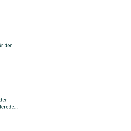
år der
 der
iderede