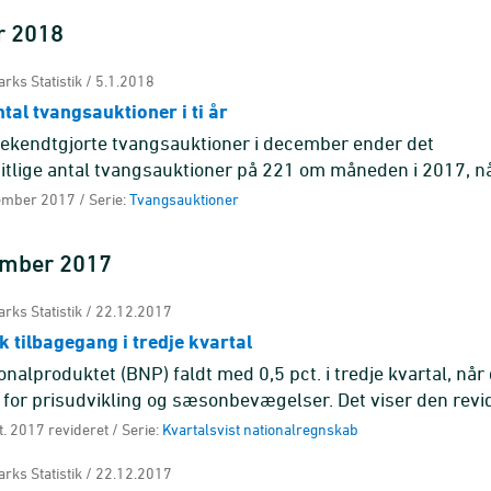
r 2018
rks Statistik / 5.1.2018
tal tvangsauktioner i ti år
ekendtgjorte tvangsauktioner i december ender det
tlige antal tvangsauktioner på 221 om måneden i 2017, n
s for normale sæsonudsving.
ember 2017 / Serie:
Tvangsauktioner
ember 2017
rks Statistik / 22.12.2017
 tilbagegang i tredje kvartal
onalproduktet (BNP) faldt med 0,5 pct. i tredje kvartal, når
 for prisudvikling og sæsonbevægelser. Det viser den rev
f det kvar ...
t. 2017 revideret / Serie:
Kvartalsvist nationalregnskab
rks Statistik / 22.12.2017