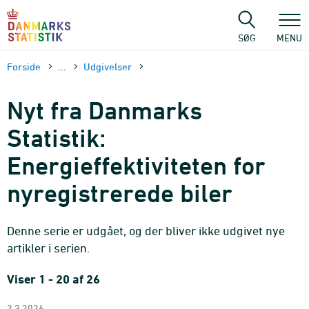
Gå
til
sidens
SØG
MENU
indhold
Forside
...
Udgivelser
Nyt fra Danmarks
Statistik:
Energieffektiviteten for
nyregistrerede biler
Denne serie er udgået, og der bliver ikke udgivet nye
artikler i serien.
Viser 1 - 20 af 26
2.3.2026