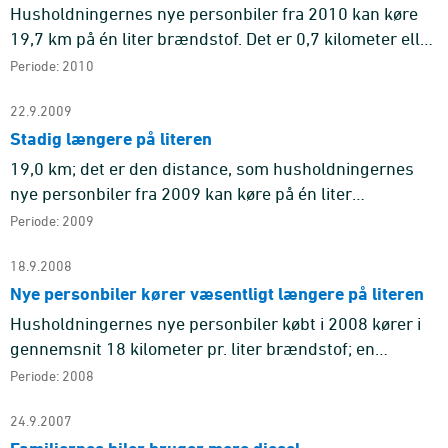
Husholdningernes nye personbiler fra 2010 kan køre
19,7 km på én liter brændstof. Det er 0,7 kilometer eller
3,6 pct. længere, end deres nye biler kørte i første
Periode: 2010
halvår 2 ...
22.9.2009
Stadig længere på literen
19,0 km; det er den distance, som husholdningernes
nye personbiler fra 2009 kan køre på én liter
brændstof. Det er én kilometer eller 5,5 pct. længere,
Periode: 2009
end nye biler kørt ...
18.9.2008
Nye personbiler kører væsentligt længere på literen
Husholdningernes nye personbiler købt i 2008 kører i
gennemsnit 18 kilometer pr. liter brændstof; en
forbedring på 11 pct. siden første halvår 2007. Også
Periode: 2008
erhvervenes nye ...
24.9.2007