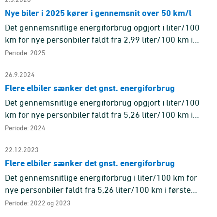
Nye biler i 2025 kører i gennemsnit over 50 km/l
Det gennemsnitlige energiforbrug opgjort i liter/100
km for nye personbiler faldt fra 2,99 liter/100 km i
2022 til 1,86 liter/100 km i 2025 opgjort efter WLTP-
Periode: 2025
normen. Det ...
26.9.2024
Flere elbiler sænker det gnst. energiforbrug
Det gennemsnitlige energiforbrug opgjort i liter/100
km for nye personbiler faldt fra 5,26 liter/100 km i
første halvår 2018 til 2,31 liter/100 km i første halvår
Periode: 2024
2024 op ...
22.12.2023
Flere elbiler sænker det gnst. energiforbrug
Det gennemsnitlige energiforbrug i liter/100 km for
nye personbiler faldt fra 5,26 liter/100 km i første
halvår 2018 til 2,65 liter/100 km i første halvår 2023
Periode: 2022 og 2023
opgjort ef ...