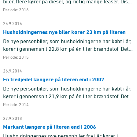
biler, flere kører på diesel, og rigtig mange leaser. Disse
faktorer har sammen med ny teknik været med til at
Periode: 2016
ændre ...
25.9.2015
Husholdningernes nye biler kører 23 km på literen
De nye personbiler, som husholdningerne har købt i år,
kører i gennemsnit 22,8 km på én liter brændstof. Det
er 6,7 kilometer - eller 42 pct. - længere end nye biler
Periode: 2015
indk ...
26.9.2014
En tredjedel længere på literen end i 2007
De nye personbiler, som husholdningerne har købt i år,
kører i gennemsnit 21,9 km på én liter brændstof. Det
er 5,7 kilometer - eller 35 pct. - længere end de nye
Periode: 2014
biler, ...
27.9.2013
Markant længere på literen end i 2006
Husholdningernes nye personbiler fra i år kører i