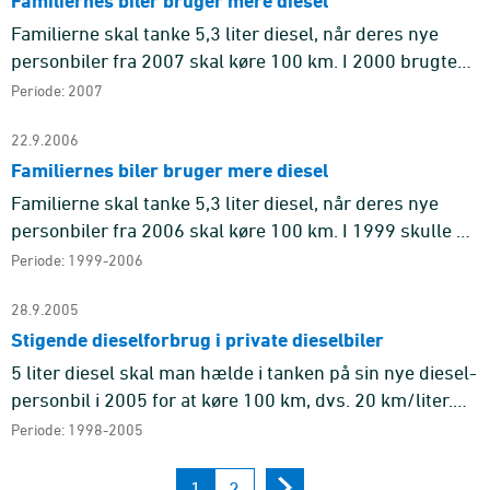
Familiernes biler bruger mere diesel
Familierne skal tanke 5,3 liter diesel, når deres nye
personbiler fra 2007 skal køre 100 km. I 2000 brugte
en ny dieseldrevet bil tilsvarende 5,1 liter, mens den i
Periode: 2007
2001-2 ...
22.9.2006
Familiernes biler bruger mere diesel
Familierne skal tanke 5,3 liter diesel, når deres nye
personbiler fra 2006 skal køre 100 km. I 1999 skulle en
ny dieseldrevet bil tilsvarende fodres med 5,5 liter,
Periode: 1999-2006
mens d ...
28.9.2005
Stigende dieselforbrug i private dieselbiler
5 liter diesel skal man hælde i tanken på sin nye diesel-
personbil i 2005 for at køre 100 km, dvs. 20 km/liter.
Det er bedre end i 1998, hvor en ny dieselbil kørte 17,5
Periode: 1998-2005
k ...
1
2