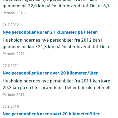
gennemsnit 22,0 km på én liter brændstof. Det er 6,1
kilometer eller 38 pct. længere pr. liter end de nye biler,
Periode: 2013
hushold ...
26.9.2012
Nye personbiler kører 21 kilometer på literen
Husholdningernes nye personbiler fra 2012 kan i
gennemsnit køre 21,3 km på én liter brændstof. Det er
1,2 kilometer længere pr. liter end de nye biler,
Periode: 2012
husholdningerne kø ...
27.9.2011
Nye personbiler kører over 20 kilometer/liter
Husholdningernes nye personbiler fra 2011 kan køre
20,2 km på én liter brændstof. Det er 0,5 kilometer eller
2,9 pct. længere pr. liter, end de nye biler
Periode: 2011
husholdningerne ...
27.9.2010
Nye personbiler kører snart 20 kilometer/liter