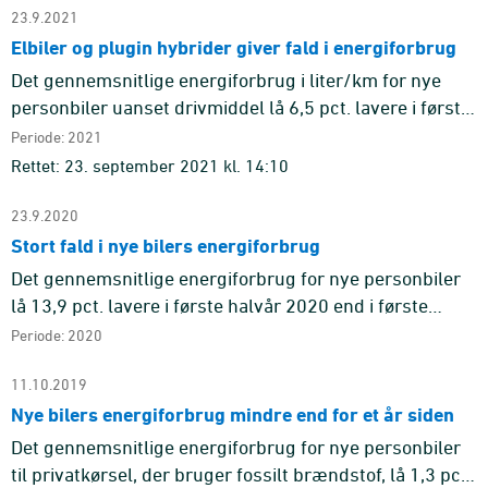
23.9.2021
Elbiler og plugin hybrider giver fald i energiforbrug
Det gennemsnitlige energiforbrug i liter/km for nye
personbiler uanset drivmiddel lå 6,5 pct. lavere i første
halvår 2021 end i første halvår 2020.
Periode: 2021
Rettet: 23. september 2021 kl. 14:10
23.9.2020
Stort fald i nye bilers energiforbrug
Det gennemsnitlige energiforbrug for nye personbiler
lå 13,9 pct. lavere i første halvår 2020 end i første
halvår 2019. Forbruget på 3,5 liter/100 km svarer til en
Periode: 2020
energi ...
11.10.2019
Nye bilers energiforbrug mindre end for et år siden
Det gennemsnitlige energiforbrug for nye personbiler
til privatkørsel, der bruger fossilt brændstof, lå 1,3 pct.