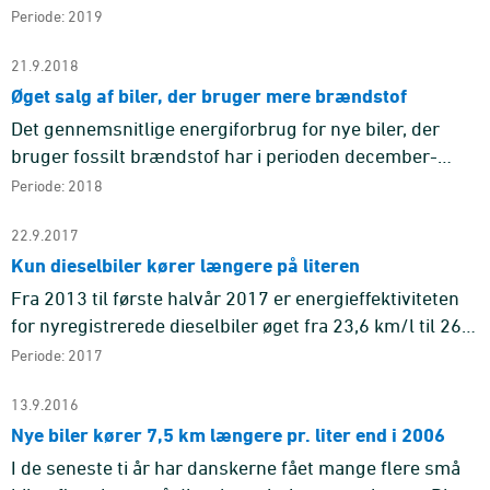
lavere i første halvår 2019 end i første halvår 2018.
Periode: 2019
21.9.2018
Øget salg af biler, der bruger mere brændstof
Det gennemsnitlige energiforbrug for nye biler, der
bruger fossilt brændstof har i perioden december-
august, dvs. efter afgiftsændringerne i efteråret 2017,
Periode: 2018
været 4,46 li ...
22.9.2017
Kun dieselbiler kører længere på literen
Fra 2013 til første halvår 2017 er energieffektiviteten
for nyregistrerede dieselbiler øget fra 23,6 km/l til 26,1
km/l. Derimod er der stort set ingen ændring for benzin
Periode: 2017
...
13.9.2016
Nye biler kører 7,5 km længere pr. liter end i 2006
I de seneste ti år har danskerne fået mange flere små