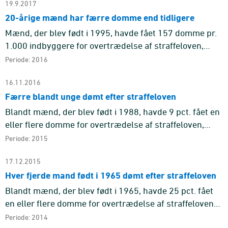
19.9.2017
20-årige mænd har færre domme end tidligere
Mænd, der blev født i 1995, havde fået 157 domme pr.
1.000 indbyggere for overtrædelse af straffeloven,
inden de fyldte 21 år. Det er væsentlig færre end blandt
Periode: 2016
mænd, der ...
16.11.2016
Færre blandt unge dømt efter straffeloven
Blandt mænd, der blev født i 1988, havde 9 pct. fået en
eller flere domme for overtrædelse af straffeloven,
inden de fyldte 18 år. Det er den højeste andel blandt
Periode: 2015
alle fø ...
17.12.2015
Hver fjerde mand født i 1965 dømt efter straffeloven
Blandt mænd, der blev født i 1965, havde 25 pct. fået
en eller flere domme for overtrædelse af straffeloven
ved alderen 48 år. Der er ingen af de efterfølgende
Periode: 2014