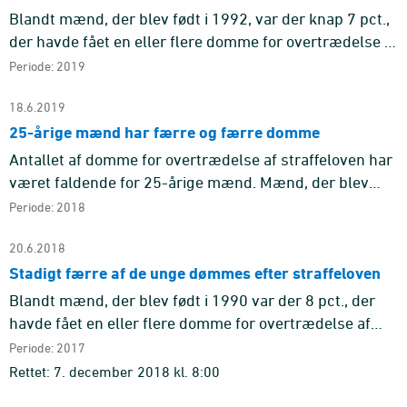
Blandt mænd, der blev født i 1992, var der knap 7 pct.,
der havde fået en eller flere domme for overtrædelse af
straffeloven inden de fyldte 18 år. For de efterfølgende
Periode: 2019
å ...
18.6.2019
25-årige mænd har færre og færre domme
Antallet af domme for overtrædelse af straffeloven har
været faldende for 25-årige mænd. Mænd, der blev
født i 1992, havde fået 321 domme pr. 1.000
Periode: 2018
indbyggere, inden de f ...
20.6.2018
Stadigt færre af de unge dømmes efter straffeloven
Blandt mænd, der blev født i 1990 var der 8 pct., der
havde fået en eller flere domme for overtrædelse af
straffeloven inden de fyldte 18 år. For alle de
Periode: 2017
efterfølgende år ...
Rettet: 7. december 2018 kl. 8:00