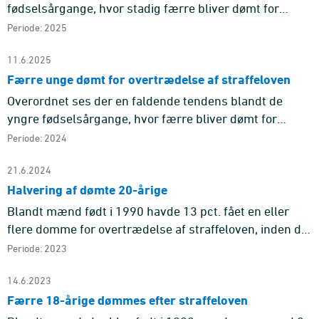
fødselsårgange, hvor stadig færre bliver dømt for
overtrædelser af straffeloven, hvilket også gælder, når
Periode: 2025
der ses specif ...
11.6.2025
Færre unge dømt for overtrædelse af straffeloven
Overordnet ses der en faldende tendens blandt de
yngre fødselsårgange, hvor færre bliver dømt for
overtrædelser af straffeloven. Denne udvikling gør sig
Periode: 2024
også gældende for ...
21.6.2024
Halvering af dømte 20-årige
Blandt mænd født i 1990 havde 13 pct. fået en eller
flere domme for overtrædelse af straffeloven, inden de
fyldte 21 år.
Periode: 2023
14.6.2023
Færre 18-årige dømmes efter straffeloven