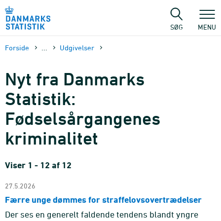
Gå
til
sidens
SØG
MENU
indhold
Forside
...
Udgivelser
Nyt fra Danmarks
Statistik:
Fødselsårgangenes
kriminalitet
Viser 1 - 12 af 12
27.5.2026
Færre unge dømmes for straffelovsovertrædelser
Der ses en generelt faldende tendens blandt yngre