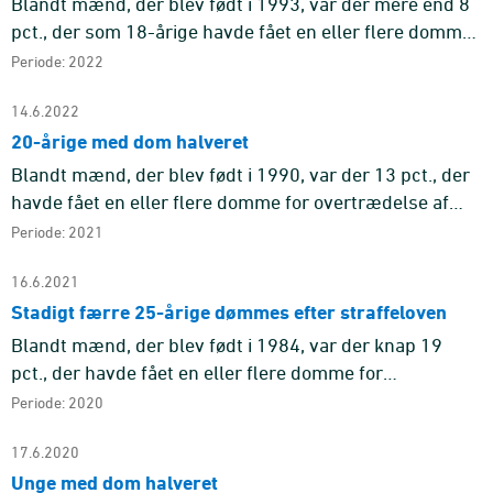
Blandt mænd, der blev født i 1993, var der mere end 8
pct., der som 18-årige havde fået en eller flere domme
for overtrædelse af straffeloven.
Periode: 2022
14.6.2022
20-årige med dom halveret
Blandt mænd, der blev født i 1990, var der 13 pct., der
havde fået en eller flere domme for overtrædelse af
straffeloven inden de fyldte 21 år. For de efterfølgende
Periode: 2021
årgan ...
16.6.2021
Stadigt færre 25-årige dømmes efter straffeloven
Blandt mænd, der blev født i 1984, var der knap 19
pct., der havde fået en eller flere domme for
overtrædelse af straffeloven ved alderen 25 år. For de
Periode: 2020
efterfølgende føds ...
17.6.2020
Unge med dom halveret