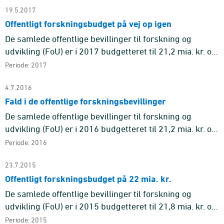
19.5.2017
Offentligt forskningsbudget på vej op igen
De samlede offentlige bevillinger til forskning og
udvikling (FoU) er i 2017 budgetteret til 21,2 mia. kr. og
forventes at udgøre 1,01 pct. af
Periode: 2017
bruttonationalproduktet (BN ...
4.7.2016
Fald i de offentlige forskningsbevillinger
De samlede offentlige bevillinger til forskning og
udvikling (FoU) er i 2016 budgetteret til 21,2 mia. kr. og
forventes at udgøre 1,05 pct. af
Periode: 2016
bruttonationalproduktet (BN ...
23.7.2015
Offentligt forskningsbudget på 22 mia. kr.
De samlede offentlige bevillinger til forskning og
udvikling (FoU) er i 2015 budgetteret til 21,8 mia. kr. og
forventes at udgøre 1,10 pct. af
Periode: 2015