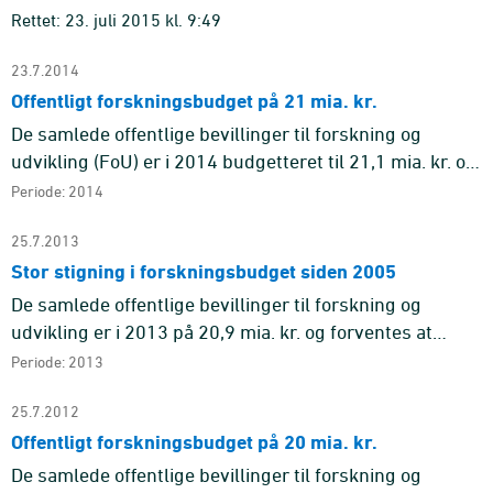
bruttonationalproduktet (BN ...
Rettet: 23. juli 2015 kl. 9:49
23.7.2014
Offentligt forskningsbudget på 21 mia. kr.
De samlede offentlige bevillinger til forskning og
udvikling (FoU) er i 2014 budgetteret til 21,1 mia. kr. og
forventes at udgøre 1,11 pct. af
Periode: 2014
bruttonationalproduktet (BN ...
25.7.2013
Stor stigning i forskningsbudget siden 2005
De samlede offentlige bevillinger til forskning og
udvikling er i 2013 på 20,9 mia. kr. og forventes at
udgøre 1,1 pct. af bruttonationalproduktet (BNP).
Periode: 2013
Dermed er bevill ...
25.7.2012
Offentligt forskningsbudget på 20 mia. kr.
De samlede offentlige bevillinger til forskning og