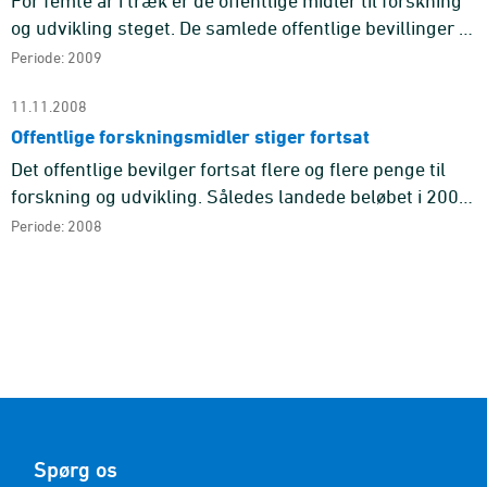
For femte år i træk er de offentlige midler til forskning
og udvikling steget. De samlede offentlige bevillinger til
forskning og udvikling er på 17,2 mia. kr., hvilket s ...
Periode: 2009
11.11.2008
Offentlige forskningsmidler stiger fortsat
Det offentlige bevilger fortsat flere og flere penge til
forskning og udvikling. Således landede beløbet i 2008
på 15,7 mia. kr., hvilket er en forøgelse på 778 mio. kr. ...
Periode: 2008
Spørg os