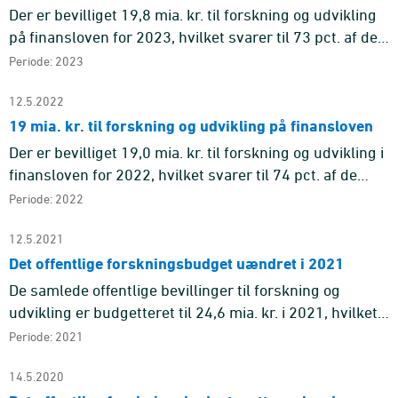
Der er bevilliget 19,8 mia. kr. til forskning og udvikling
på finansloven for 2023, hvilket svarer til 73 pct. af de
samlede offentlige bevillinger til forskning og udvik ...
Periode: 2023
12.5.2022
19 mia. kr. til forskning og udvikling på finansloven
Der er bevilliget 19,0 mia. kr. til forskning og udvikling i
finansloven for 2022, hvilket svarer til 74 pct. af de
samlede bevillinger for året.
Periode: 2022
12.5.2021
Det offentlige forskningsbudget uændret i 2021
De samlede offentlige bevillinger til forskning og
udvikling er budgetteret til 24,6 mia. kr. i 2021, hvilket i
faste 2021-priser er omkring samme niveau som 2020
Periode: 2021
inden t ...
14.5.2020