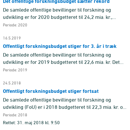
Det offentlige forskningsbudget sætter rekord
De samlede offentlige bevillinger til forskning og
udvikling er for 2020 budgetteret til 24,2 mia. kr.,
hvilket i faste priser er mere end nogensinde før - 0,5
Periode: 2020
mia. kr. o ...
16.5.2019
Offentligt forskningsbudget stiger for 3. år i træk
De samlede offentlige bevillinger til forskning og
udvikling er for 2019 budgetteret til 22,6 mia. kr. Det
svarer til 0,98 pct. af Økonomi- og
Periode: 2019
Indenrigsministeriets gælde ...
24.5.2018
Offentligt forskningsbudget stiger fortsat
De samlede offentlige bevillinger til forskning og
udvikling (FoU) er i 2018 budgetteret til 22,3 mia. kr. og
forventes at udgøre 1,01 pct. af
Periode: 2018
bruttonationalproduktet (BN ...
Rettet: 31. maj 2018 kl. 9:50