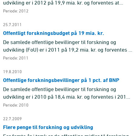
udvikling er i 2012 på 19,9 mia. kr. og forventes at
udgøre 1,1 pct. af bruttonationalproduktet (BNP).
Periode: 2012
Bevillingerne er ...
25.7.2011
Offentligt forskningsbudget på 19 mia. kr.
De samlede offentlige bevillinger til forskning og
udvikling (FoU) er i 2011 på 19,2 mia. kr. og forventes i
2011 at udgøre 1,1 pct. af bruttonationalproduktet
Periode: 2011
(BNP). Fin ...
19.8.2010
Offentlige forskningsbevillinger på 1 pct. af BNP
De samlede offentlige bevillinger til forskning og
udvikling er i 2010 på 18,4 mia. kr. og forventes i 2010
at udgøre 1,1 pct. af bruttonationalproduktet (BNP). Det
Periode: 2010
er en ...
22.7.2009
Flere penge til forskning og udvikling