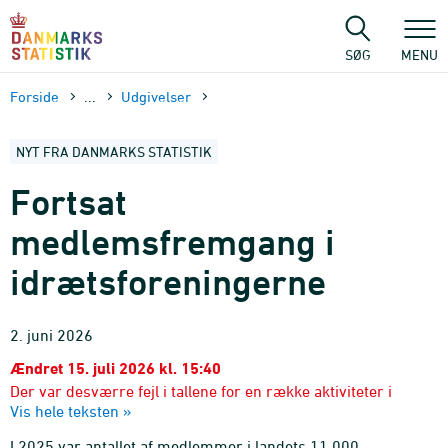
Gå
til
sidens
SØG
MENU
indhold
Forside
...
Udgivelser
NYT FRA DANMARKS STATISTIK
Fortsat
medlemsfremgang i
idrætsforeningerne
2. juni 2026
Ændret 15. juli 2026 kl. 15:40
Der var desværre fejl i tallene for en række aktiviteter i
Vis hele teksten »
anden figur. Figuren er nu rettet.
I 2025 var antallet af medlemmer i landets 11.000