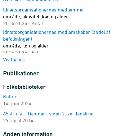
Idrætsorganisationernes medlemmer
område, aktivitet, køn og alder
2014-2025 - Antal
Idrætsorganisationernes medlemskaber (andel af
befolkningen)
område, køn og alder
2014-2025 - Pct.
Vis flere »
Danske vindere af internationale sportsmedaljer
mesterskab, idrætsgrene og medalje
Publikationer
1980-2025 - Antal
Forbrug af tilskuersport
Folkebiblioteker
ledsager, køn og alder
Kultur
2025-2025 - Pct.
14. juni 2024
Forbrug af tilskuersport
adgang, køn og alder
65 år i tal - Danmark siden 2. verdenskrig
2025-2025 - Pct.
29. april 2014
Rangering af samlet præstation i OL-discipliner
Anden information
disciplin, land, præstation og rangplacering