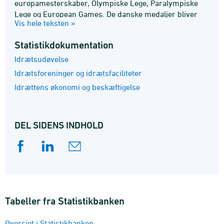
europamesterskaber, Olympiske Lege, Paralympiske
Lege og European Games. De danske medaljer bliver
Vis hele teksten »
årligt indrapporteret af specialforbundene.
Foreningsidrættens medlemstal er baseret på det
Statistik­dokumentation
Centrale Foreningsregister, som drives af DIF, DGI og
Dansk Firmaidrætsforbund. Resultater vedrørende
Idrætsudøvelse
befolkningens motions- og sportsvaner modtages i form
Idrætsforeninger og idrætsfaciliteter
af særtræk fra Idrættens Analyseinstitut.
Idrættens økonomi og beskæftigelse
DEL SIDENS INDHOLD
Tabeller fra Statistikbanken
Oversigt i Statistikbanken