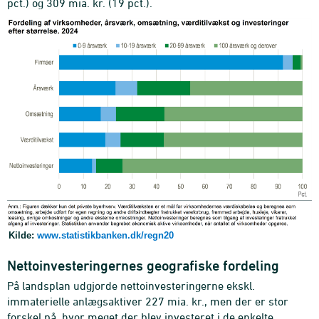
pct.) og 309 mia. kr. (19 pct.).
Kilde:
www.statistikbanken.dk/regn20
Nettoinvesteringernes geografiske fordeling
På landsplan udgjorde nettoinvesteringerne ekskl.
immaterielle anlægsaktiver 227 mia. kr., men der er stor
forskel på, hvor meget der blev investeret i de enkelte