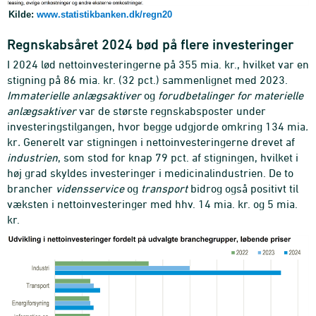
Kilde:
www.statistikbanken.dk/regn20
Regnskabsåret 2024 bød på flere investeringer
I 2024 lød nettoinvesteringerne på 355 mia. kr., hvilket var en
stigning på 86 mia. kr. (32 pct.) sammenlignet med 2023.
Immaterielle anlægsaktiver
og
forudbetalinger for materielle
anlægsaktiver
var de største regnskabsposter under
investeringstilgangen, hvor begge udgjorde omkring 134 mia
.
kr
.
Generelt var stigningen i nettoinvesteringerne drevet af
industrien
, som stod for knap 79 pct. af stigningen, hvilket i
høj grad skyldes investeringer i medicinalindustrien. De to
brancher
vidensservice
og
transport
bidrog også positivt til
væksten i nettoinvesteringer med hhv. 14 mia. kr. og 5 mia.
kr.