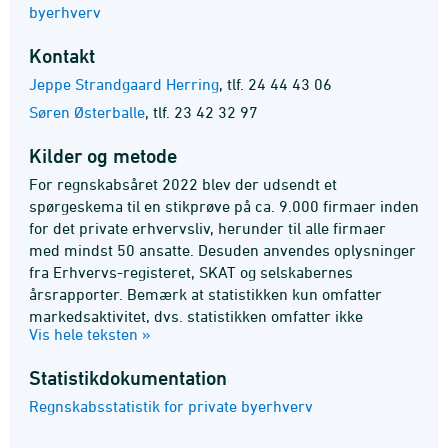
byerhverv
Kontakt
Jeppe Strandgaard Herring
,
tlf. 24 44 43 06
Søren Østerballe
,
tlf. 23 42 32 97
Kilder og metode
For regnskabsåret 2022 blev der udsendt et
spørgeskema til en stikprøve på ca. 9.000 firmaer inden
for det private erhvervsliv, herunder til alle firmaer
med mindst 50 ansatte. Desuden anvendes oplysninger
fra Erhvervs-registeret, SKAT og selskabernes
årsrapporter. Bemærk at statistikken kun omfatter
markedsaktivitet, dvs. statistikken omfatter ikke
Vis hele teksten »
firmaer inden for offentlig forvaltning og service mv.
Beløbene opgøres i løbende priser.
Statistik­dokumentation
Værditilvækst (pct.) er værditilvækst i pct. af summen
Regnskabsstatistik for private byerhverv
af omsætning og andre driftsindtægter. Bruttoavance er
bruttofortjeneste i pct. af omsætning.