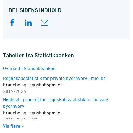
Bruttofortjenesten beregnes som omsætning minus
DEL SIDENS INDHOLD
vareforbrug og køb af lønarbejde og underentrepriser.
Soliditetsgraden er et udtryk for forholdet mellem
egenkapitalen og aktivernes sum. Overskudsgraden er
målt som ordinært resultat i pct. af driftsindtægter og
omfatter kun ikke-personligt ejede firmaer.
Egenkapitalens forrentning er målt som resultat efter
selskabsskat i pct. af den gennemsnitlige egenkapi-tal i
Tabeller fra Statistikbanken
løbet af året og omfatter kun ikke-personligt ejede
firmaer.
Oversigt i Statistikbanken
Regnskabsstatistik for private byerhverv i mio. kr.
branche og regnskabsposter
2019-2024
Nøgletal i procent for regnskabsstatistik for private
byerhverv
branche og regnskabsposter
2019-2024 - Pct.
Vis flere »
Regnskabsstatistik for private byerhverv