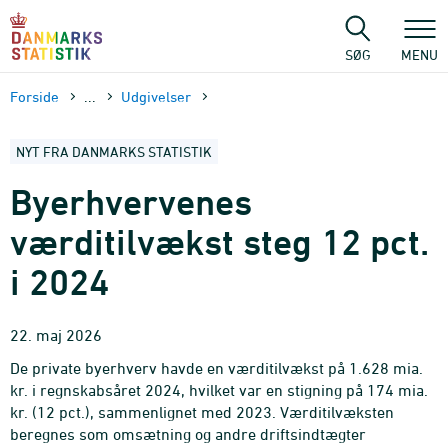
Gå
til
sidens
SØG
MENU
indhold
Forside
...
Udgivelser
NYT FRA DANMARKS STATISTIK
Byerhvervenes
værditilvækst steg 12 pct.
i 2024
22. maj 2026
De private byerhverv havde en værditilvækst på 1.628 mia.
kr. i regnskabsåret 2024, hvilket var en stigning på 174 mia.
kr. (12 pct.), sammenlignet med 2023. Værditilvæksten
beregnes som omsætning og andre driftsindtægter