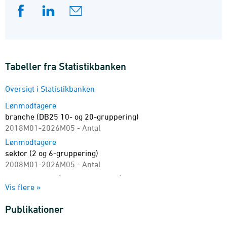
Tabeller fra Statistikbanken
Oversigt i Statistikbanken
Lønmodtagere
branche (DB25 10- og 20-gruppering)
2018M01-2026M05 - Antal
Lønmodtagere
sektor (2 og 6-gruppering)
2008M01-2026M05 - Antal
Lønmodtagere (sæsonkorrigeret)
Vis flere »
branche (DB25 10- og 20-gruppering)
2018M01-2026M05 - Antal
Publikationer
Lønmodtagere (sæsonkorrigeret)
sektor (2 og 6-gruppering)