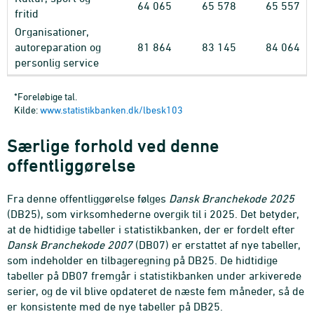
64
065
65
578
65
557
fritid
Organisationer,
autoreparation og
81
864
83
145
84
064
personlig service
*Foreløbige tal.
Kilde:
www.statistikbanken.dk/lbesk103
Særlige forhold ved denne
offentliggørelse
Fra denne offentliggørelse følges
Dansk Branchekode 2025
(DB25), som virksomhederne overgik til i 2025. Det betyder,
at de hidtidige tabeller i statistikbanken, der er fordelt efter
Dansk Branchekode 2007
(DB07) er erstattet af nye tabeller,
som indeholder en tilbageregning på DB25. De hidtidige
tabeller på DB07 fremgår i statistikbanken under arkiverede
serier, og de vil blive opdateret de næste fem måneder, så de
er konsistente med de nye tabeller på DB25.