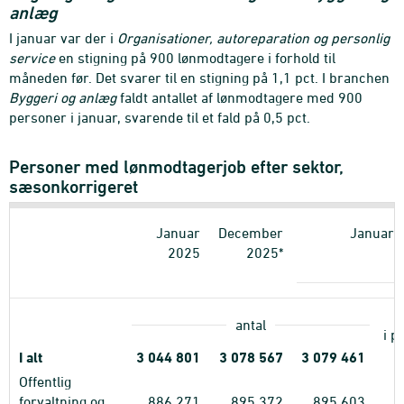
anlæg
I januar var der i
Organisationer, autoreparation og personlig
service
en stigning
på 900 lønmodtagere i forhold til
måneden før. Det svarer til en stigning på 1,1 pct. I branchen
Byggeri og anlæg
faldt antallet af lønmodtagere med 900
personer i januar, svarende til et fald på 0,5 pct.
Personer med lønmodtagerjob efter sektor,
sæsonkorrigeret
Januar
December
Januar 
2025
2025*
antal
i p
I alt
3
044
801
3
078
567
3
079
461
Offentlig
forvaltning og
886
271
895
372
895
603