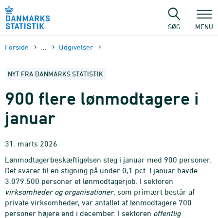
Gå
til
sidens
SØG
MENU
indhold
Forside
...
Udgivelser
NYT FRA DANMARKS STATISTIK
900 flere lønmodtagere i
januar
31. marts 2026
Lønmodtagerbeskæftigelsen steg i januar med 900 personer.
Det svarer til en stigning på under 0,1 pct. I januar havde
3.079.500 personer et lønmodtagerjob. I sektoren
virksomheder og organisationer
, som primært består af
private virksomheder, var antallet af lønmodtagere 700
personer højere end i december. I sektoren
offentlig