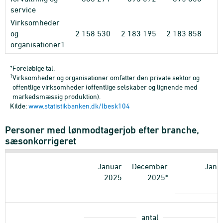
service
Virksomheder
og
2
158
530
2
183
195
2
183
858
organisationer1
*Foreløbige tal.
1
Virksomheder og organisationer omfatter den private sektor og
offentlige virksomheder (offentlige selskaber og lignende med
markedsmæssig produktion).
Kilde:
www.statistikbanken.dk/lbesk104
Personer med lønmodtagerjob efter branche,
sæsonkorrigeret
Januar
December
Janu
2025
2025*
antal