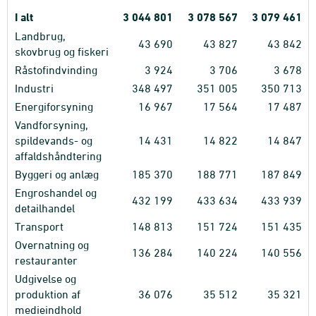
I alt
3
044
801
3
078
567
3
079
461
Landbrug,
43
690
43
827
43
842
skovbrug og fiskeri
Råstofindvinding
3
924
3
706
3
678
Industri
348
497
351
005
350
713
Energiforsyning
16
967
17
564
17
487
Vandforsyning,
spildevands- og
14
431
14
822
14
847
affaldshåndtering
Byggeri og anlæg
185
370
188
771
187
849
Engroshandel og
432
199
433
634
433
939
detailhandel
Transport
148
813
151
724
151
435
Overnatning og
136
284
140
224
140
556
restauranter
Udgivelse og
produktion af
36
076
35
512
35
321
medieindhold