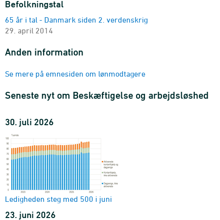
Befolkningstal
2018M01-2026M05 - Antal
65 år i tal - Danmark siden 2. verdenskrig
Lønmodtagere
29. april 2014
enhed, branche (DB25 10- og 20-gruppering), køn og
herkomst
Anden information
2018K1-2026K1 - Antal
Lønmodtagere
Se mere på emnesiden om lønmodtagere
enhed, bopælslandsdel, branche (DB25 10- og 20-
gruppering) og køn
Seneste nyt om Beskæftigelse og arbejdsløshed
2018K1-2026K1 - Antal
Lønmodtagere
30. juli 2026
enhed, sektor (2-gruppering), alder (10-års intervaller) og
køn
2018K1-2026K1 - Antal
Lønmodtagere
enhed, sektor (2-gruppering), køn og herkomst
2018K1-2026K1 - Antal
Lønmodtagere
Ledigheden steg med 500 i juni
enhed, bopælslandsdel, køn og sektor (2-gruppering)
23. juni 2026
2018K1-2026K1 - Antal