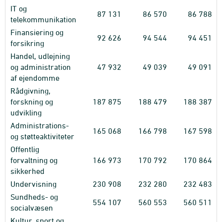
IT og
87
131
86
570
86
788
telekommunikation
Finansiering og
92
626
94
544
94
451
forsikring
Handel, udlejning
og administration
47
932
49
039
49
091
af ejendomme
Rådgivning,
forskning og
187
875
188
479
188
387
udvikling
Administrations-
165
068
166
798
167
598
og støtteaktiviteter
Offentlig
forvaltning og
166
973
170
792
170
864
sikkerhed
Undervisning
230
908
232
280
232
483
Sundheds- og
554
107
560
553
560
511
socialvæsen
Kultur, sport og