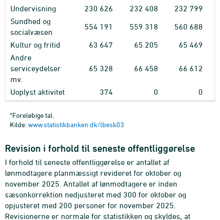
Undervisning
230
626
232
408
232
799
Sundhed og
554
191
559
318
560
688
socialvæsen
Kultur og fritid
63
647
65
205
65
469
Andre
serviceydelser
65
328
66
458
66
612
mv.
Uoplyst aktivitet
374
0
0
*Foreløbige tal.
Kilde:
www.statistikbanken.dk/lbesk03
Revision i forhold til seneste offentliggørelse
I forhold til seneste offentliggørelse er antallet af
lønmodtagere planmæssigt revideret for oktober og
november 2025. Antallet af lønmodtagere er inden
sæsonkorrektion nedjusteret med 300 for oktober og
opjusteret med 200 personer for november 2025.
Revisionerne er normale for statistikken og skyldes, at