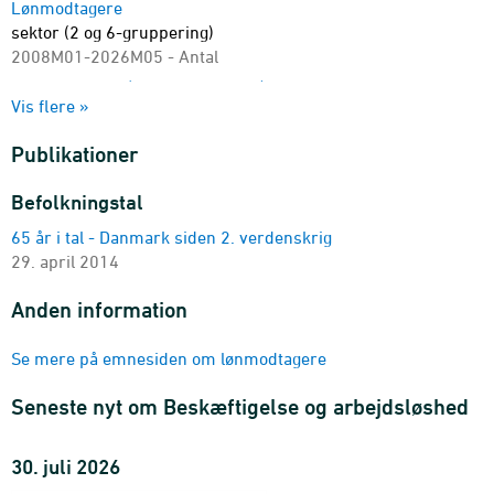
Lønmodtagere
sektor (2 og 6-gruppering)
2008M01-2026M05 - Antal
Lønmodtagere (sæsonkorrigeret)
Vis flere »
branche (DB25 10- og 20-gruppering)
2018M01-2026M05 - Antal
Publikationer
Lønmodtagere (sæsonkorrigeret)
sektor (2 og 6-gruppering)
Befolkningstal
2018M01-2026M05 - Antal
65 år i tal - Danmark siden 2. verdenskrig
Lønmodtagere
29. april 2014
enhed, branche (DB25 10- og 20-gruppering), køn og
herkomst
Anden information
2018K1-2026K1 - Antal
Lønmodtagere
Se mere på emnesiden om lønmodtagere
enhed, bopælslandsdel, branche (DB25 10- og 20-
gruppering) og køn
Seneste nyt om Beskæftigelse og arbejdsløshed
2018K1-2026K1 - Antal
Lønmodtagere
30. juli 2026
enhed, sektor (2-gruppering), alder (10-års intervaller) og