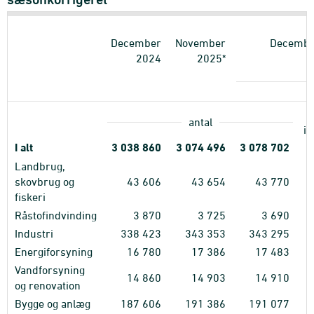
December
November
Decembe
2024
2025*
antal
i 
I alt
3
038
860
3
074
496
3
078
702
Landbrug,
skovbrug og
43
606
43
654
43
770
fiskeri
Råstofindvinding
3
870
3
725
3
690
Industri
338
423
343
353
343
295
Energiforsyning
16
780
17
386
17
483
Vandforsyning
14
860
14
903
14
910
og renovation
Bygge og anlæg
187
606
191
386
191
077