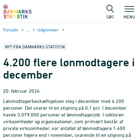
Gå
til
sidens
SØG
MENU
indhold
Forside
...
Udgivelser
NYT FRA DANMARKS STATISTIK
4.200 flere lønmodtagere i
december
20. februar 2026
Lønmodtagerbeskæftigelsen steg i december med 4.200
personer. Det svarer til en stigning på 0,1 pct. I december
havde 3.079.000 personer et lønmodtagerjob. I sektoren
virksomheder og organisationer
, som primært består af
private virksomheder, var antallet af lønmodtagere 1.600
personer højere end i november, svarende til en stigning på