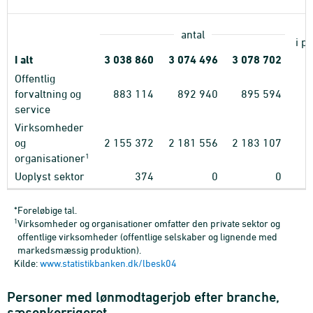
antal
i pc
I alt
3
038
860
3
074
496
3
078
702
Offentlig
forvaltning og
883
114
892
940
895
594
service
Virksomheder
og
2
155
372
2
181
556
2
183
107
1
organisationer
Uoplyst sektor
374
0
0
*Foreløbige tal.
1
Virksomheder og organisationer omfatter den private sektor og
offentlige virksomheder (offentlige selskaber og lignende med
markedsmæssig produktion).
Kilde:
www.statistikbanken.dk/lbesk04
Personer med lønmodtagerjob efter branche,
sæsonkorrigeret