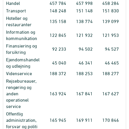
Handel
457
784
457
998
458
284
Transport
148
248
151
148
151
830
Hoteller og
135
158
138
774
139
099
restauranter
Information og
122
845
121
932
121
953
kommunikation
Finansiering og
92
233
94
502
94
527
forsikring
Ejendomshandel
45
040
46
341
46
465
og udlejning
Videnservice
188
372
188
253
188
277
Rejsebureauer,
rengøring og
anden
163
924
167
841
167
627
operationel
service
Offentlig
administration,
165
945
169
911
170
846
forsvar og politi