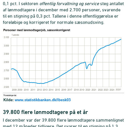
0,1 pct. I sektoren
offentlig forvaltning og service
steg antallet
af lønmodtagere i december med 2.700 personer, svarende
til en stigning på 0,3 pct. Tallene i denne offentliggørelse er
foreløbige og korrigeret for normale sæsonudsving.
Kilde:
www.statistikbanken.dk/lbesk03
39.800 flere lønmodtagere på et år
I december var der 39.800 flere lønmodtagere sammenlignet
med 12 måneder tidligere. Det svarer til en stigning på 1,3