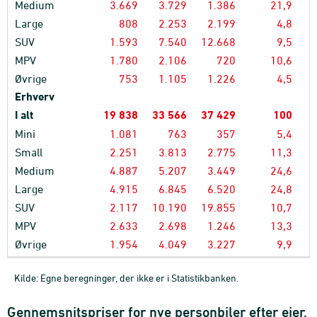
Medium
3.669
3.729
1.386
21,9
1
Large
808
2.253
2.199
4,8
SUV
1.593
7.540
12.668
9,5
3
MPV
1.780
2.106
720
10,6
Øvrige
753
1.105
1.226
4,5
Erhverv
I alt
19
838
33
566
37
429
100
Mini
1.081
763
357
5,4
Small
2.251
3.813
2.775
11,3
1
Medium
4.887
5.207
3.449
24,6
1
Large
4.915
6.845
6.520
24,8
2
SUV
2.117
10.190
19.855
10,7
3
MPV
2.633
2.698
1.246
13,3
Øvrige
1.954
4.049
3.227
9,9
1
Kilde: Egne beregninger, der ikke er i Statistikbanken.
Gennemsnitspriser for nye personbiler efter ejer,