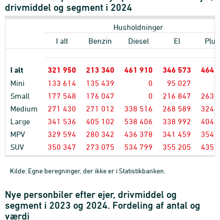
drivmiddel og segment i 2024
Husholdninger
I alt
Benzin
Diesel
El
Plug
I alt
321
950
213
340
461
910
346
573
464
Mini
133
614
135
439
0
95
027
Small
177
548
176
047
0
216
847
263
Medium
271
430
271
012
338
516
268
589
324
Large
341
536
405
102
538
406
338
992
404
MPV
329
594
280
342
436
378
341
459
354
SUV
350
347
273
075
534
799
355
205
435
Kilde: Egne beregninger, der ikke er i Statistikbanken.
Nye personbiler efter ejer, drivmiddel og
segment i 2023 og 2024. Fordeling af antal og
værdi