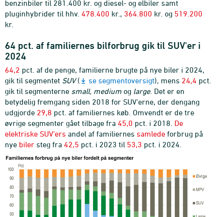
benzinbiler til 281.400 kr. og diesel- og elbiler samt
pluginhybrider til hhv.
478.400
kr.,
364.800
kr. og
519.200
kr.
64 pct. af familiernes bilforbrug gik til SUV'er i
2024
64,2
pct. af de penge, familierne brugte på nye biler i 2024,
gik til segmentet
SUV
(
se segmentoversigt
)
,
mens
24,4
pct.
gik til segmenterne
small, medium
og
large
. Det er en
betydelig fremgang siden 2018 for SUV'erne, der dengang
udgjorde
29,8
pct. af familiernes køb. Omvendt er de tre
øvrige segmenter gået tilbage fra
45,0
pct. i 2018.
De
elektriske SUV'ers
andel af familiernes
samlede
forbrug på
nye
biler
steg fra
42,5
pct. i 2023 til
53,3
pct. i 2024.