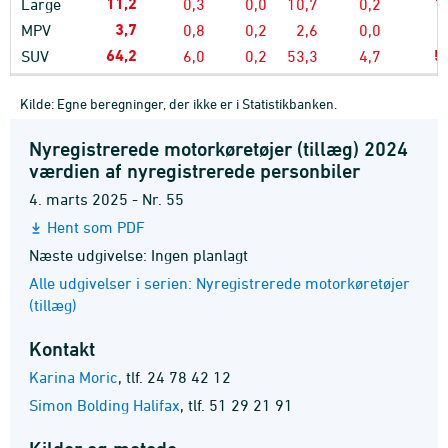
11,2
1
Large
0,3
0,0
10,7
0,2
3,7
MPV
0,8
0,2
2,6
0,0
64,2
5
SUV
6,0
0,2
53,3
4,7
Kilde: Egne beregninger, der ikke er i Statistikbanken.
Nyregistrerede motorkøretøjer (tillæg) 2024
værdien af nyregistrerede personbiler
4. marts 2025 - Nr. 55
Hent som PDF
Næste udgivelse: Ingen planlagt
Alle udgivelser i serien: Nyregistrerede motorkøretøjer
(tillæg)
Kontakt
Karina Moric
,
tlf. 24 78 42 12
Simon Bolding Halifax
,
tlf. 51 29 21 91