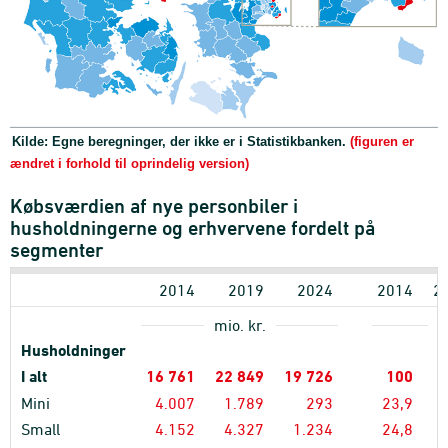
Kilde: Egne beregninger, der ikke er i Statistikbanken.
(figuren er
ændret i forhold til oprindelig version)
Købsværdien af nye personbiler i
husholdningerne og erhvervene fordelt på
segmenter
2014
2019
2024
2014
2
mio. kr.
p
Husholdninger
I alt
16
761
22
849
19
726
100
Mini
4.007
1.789
293
23,9
Small
4.152
4.327
1.234
24,8
1