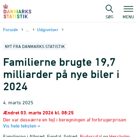
Gå
til
sidens
SØG
MENU
indhold
Forside
...
Udgivelser
NYT FRA DANMARKS STATISTIK
Familierne brugte
19,7
milliarder på nye biler i
2024
4. marts 2025
Ændret 03. marts 2026 kl. 08:25
Der var desværre en fejl i beregningen af forbrugerprisen
Vis hele teksten »
særligt på elbiler, som har medført, at tallene i denne NYT
ikke var retvisende. Tallene er rettede og markeret med rød.
Familierne i Allerød, Egedal, Solrød,
Rudersdal
og
Hørsholm