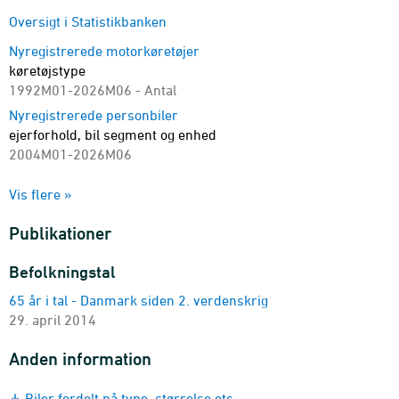
Oversigt i Statistikbanken
Nyregistrerede motorkøretøjer
køretøjstype
1992M01-2026M06 - Antal
Nyregistrerede personbiler
ejerforhold, bil segment og enhed
2004M01-2026M06
Nyregistrerede personbiler
Vis flere »
ejerforhold og drivmiddel
2011M01-2026M06 - Antal
Publikationer
Nyregistrerede motorkøretøjer
område, køretøjstype, brugerforhold og drivmiddel
Befolkningstal
2018M01-2026M06 - Antal
65 år i tal - Danmark siden 2. verdenskrig
Nyregistrerede personbiler
29. april 2014
registreringsform
2007M01-2026M06 - Antal
Anden information
Brugte personbiler
enhed, ejerforhold og drivmiddel
Biler fordelt på type, størrelse etc.