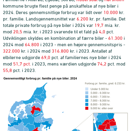
Der henvises til
www.statiskstikbanken.dk/bil50
for
kommune brugte flest penge på anskaffelse af nye biler i
opdaterede tal for hele perioden.
2024. Deres gennemsnitlige forbrug var lidt over
10.000
kr.
pr. familie. Landsgennemsnittet var
6.200
kr. pr. familie. Det
totale private forbrug på nye biler i 2024 var
19,7
mia. kr.
mod
20,5
mia. kr. i 2023 svarende til et fald på
4,0
pct.
Udviklingen skyldes en kombination af færre biler -
61.300
i
2024 mod
64.800
i 2023 - men en højere gennemsnitspris -
322.000
kr. i 2024 mod
316.800
kr. i 2023. Antallet af
elbilerne udgjorde
69,0
pct. af familiernes nye biler i 2024
mod
51,7 pct.
i 2023, mens værdien udgjorde
74,2
pct. mod
55,8
pct. i 2023.