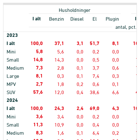
Husholdninger
I alt
I a
Benzin
Diesel
El
Plugin
antal, pct.
2023
I alt
100,0
37,1
3,1
51,7
8,1
10
5,8
Mini
5,6
0,0
0,2
0,0
14,8
1
Small
14,3
0,0
0,5
0,0
7,3
1
Medium
2,8
0,1
3,7
0,6
8,1
1
Large
0,3
0,1
7,4
0,3
2,7
MPV
1,8
0,2
0,6
0,1
57,6
4
SUV
12,0
0,4
38,6
6,6
2024
I alt
100,0
24,3
2,4
69,0
4,3
10
3,6
Mini
3,4
0,0
0,2
0,0
11,3
1
Small
10,9
0,0
0,4
0,0
8,3
1
Medium
1,6
0,1
6,4
0,2