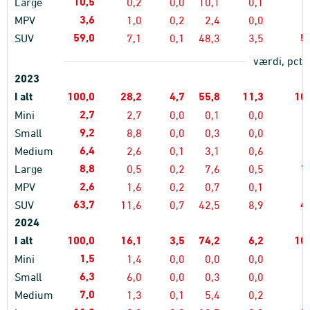
10,5
1
Large
0,2
0,0
10,1
0,1
3,6
MPV
1,0
0,2
2,4
0,0
59,0
5
SUV
7,1
0,1
48,3
3,5
værdi, pct.
2023
I alt
100,0
28,2
4,7
55,8
11,3
10
2,7
Mini
2,7
0,0
0,1
0,0
9,2
Small
8,8
0,0
0,3
0,0
6,4
Medium
2,6
0,1
3,1
0,6
8,8
1
Large
0,5
0,2
7,6
0,5
2,6
MPV
1,6
0,2
0,7
0,1
63,7
4
SUV
11,6
0,7
42,5
8,9
2024
I alt
100,0
16,1
3,5
74,2
6,2
10
1,5
Mini
1,4
0,0
0,0
0,0
6,3
Small
6,0
0,0
0,3
0,0
7,0
Medium
1,3
0,1
5,4
0,2