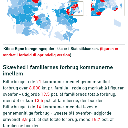
Kilde: Egne beregninger, der ikke er i Statistikbanken.
(figuren er
ændret i forhold til oprindelig version
)
Skævhed i familiernes forbrug kommunerne
imellem
Bilforbruget i de
21
kommuner med et gennemsnitligt
forbrug over
8.000
kr. pr. familie - røde og mørkeblå i figuren
ovenfor - udgjorde
19,5
pct. af familiernes totale forbrug,
men det er kun
13,5
pct. af familierne, der bor der.
Bilforbruget i de
14
kommuner med det laveste
gennemsnitlige forbrug - lyseste blå ovenfor- udgjorde
omvendt
8,8
pct. af det totale forbrug, mens
18,7
pct. af
familierne bor der.