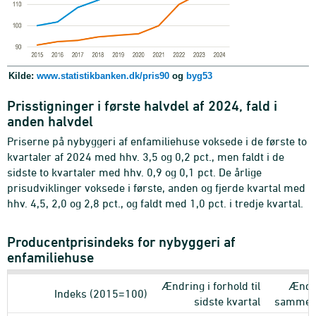
Kilde:
www.statistikbanken.dk/pris90
og
byg53
Prisstigninger i første halvdel af 2024, fald i
anden halvdel
Priserne på nybyggeri af enfamiliehuse voksede i de første to
kvartaler af 2024 med hhv. 3,5 og 0,2 pct., men faldt i de
sidste to kvartaler med hhv. 0,9 og 0,1 pct. De årlige
prisudviklinger voksede i første, anden og fjerde kvartal med
hhv. 4,5, 2,0 og 2,8 pct., og faldt med 1,0 pct. i tredje kvartal.
Producentprisindeks for nybyggeri af
enfamiliehuse
Ændring i forhold til
Ændri
Indeks (2015=100)
sidste kvartal
samme kv