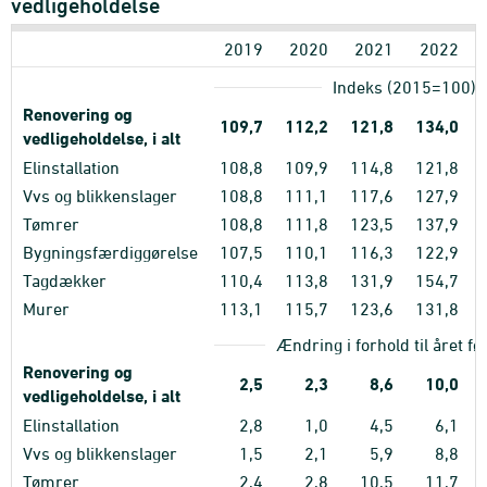
vedligeholdelse
2019
2020
2021
2022
Indeks (2015=100)
Renovering og
109,7
112,2
121,8
134,0
vedligeholdelse, i alt
Elinstallation
108,8
109,9
114,8
121,8
Vvs og blikkenslager
108,8
111,1
117,6
127,9
Tømrer
108,8
111,8
123,5
137,9
Bygningsfærdiggørelse
107,5
110,1
116,3
122,9
Tagdækker
110,4
113,8
131,9
154,7
Murer
113,1
115,7
123,6
131,8
Ændring i forhold til året før
Renovering og
2,5
2,3
8,6
10,0
vedligeholdelse, i alt
Elinstallation
2,8
1,0
4,5
6,1
Vvs og blikkenslager
1,5
2,1
5,9
8,8
Tømrer
2,4
2,8
10,5
11,7