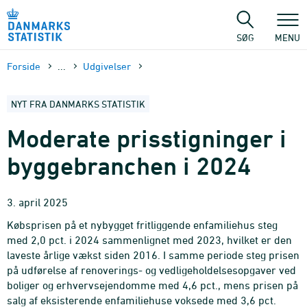
Gå
til
sidens
SØG
MENU
indhold
Forside
...
Udgivelser
NYT FRA DANMARKS STATISTIK
Moderate prisstigninger i
byggebranchen i 2024
3. april 2025
Købsprisen på et nybygget fritliggende enfamiliehus steg
med 2,0 pct. i 2024 sammenlignet med 2023, hvilket er den
laveste årlige vækst siden 2016. I samme periode steg prisen
på udførelse af renoverings- og vedligeholdelsesopgaver ved
boliger og erhvervsejendomme med 4,6 pct., mens prisen på
salg af eksisterende enfamiliehuse voksede med 3,6 pct.