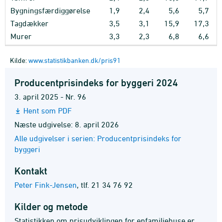
Bygningsfærdiggørelse
1,9
2,4
5,6
5,7
Tagdækker
3,5
3,1
15,9
17,3
Murer
3,3
2,3
6,8
6,6
Kilde:
www.statistikbanken.dk/pris91
Producentprisindeks for byggeri 2024
3. april 2025 - Nr. 96
Hent som PDF
Næste udgivelse: 8. april 2026
Alle udgivelser i serien: Producentprisindeks for
byggeri
Kontakt
Peter Fink-Jensen
,
tlf. 21 34 76 92
Kilder og metode
Statistikken om prisudviklingen for enfamiliehuse er