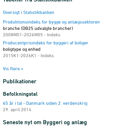
Oversigt i Statistikbanken
Produktionsindeks for bygge og anlægssektoren
branche (DB25 udvalgte brancher)
2008M01-2026M05 - Indeks
Producentprisindeks for byggeri af boliger
boligtype og enhed
2015K1-2026K1 - Indeks
Byggeomkostningsindeks for boliger
Vis flere »
hovedindeks, delindeks, art og enhed
2003K1-2026K1
Publikationer
Omkostningsindeks for anlæg
indekstype og enhed
Befolkningstal
1986K3-2026K1 - Indeks
65 år i tal - Danmark siden 2. verdenskrig
Producentprisindeks for renovering og vedligeholdelse
29. april 2014
arbejdets art og enhed
2014-2025
Seneste nyt om Byggeri og anlæg
Byggeomkostningsindeks for boliger