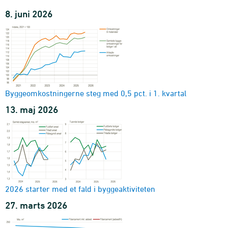
hovedindeks, art og enhed
8. juni 2026
2003-2025
Byggeomkostningsindeks for boliger
hovedindeks, delindeks, art og enhed
2003-2025
Omkostningsindeks for anlæg
indekstype og enhed
1987-2025
Byggeomkostningerne steg med 0,5 pct. i 1. kvartal
Produktionsindeks for bygge og anlægssektoren
13. maj 2026
branche
2008M01-2025M12 - Indeks
2026 starter med et fald i byggeaktiviteten
27. marts 2026