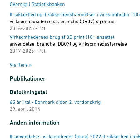
Oversigt i Statistikbanken
It-sikkerhed og it-sikkerhedshændelser i virksomheder (10+
virksomhedsstørrelse, branche (DB07) og emner
2016-2025 - Pct.
Virksomhedernes brug af 3D print (10+ ansatte)
anvendelse, branche (DB07) og virksomhedsstørrelse
2017-2025 - Pct.
Virksomhedernes brug af robotteknologi og kunstig intellig
Vis flere »
anvendelse, branche (DB07) og virksomhedsstørrelse
2017-2025 - Pct.
Publikationer
Virksomhedernes brug af informationsdeling og fakturering
aktivitet, branche (DB07) og virksomhedsstørrelse
Befolkningstal
2008-2025 - Pct.
65 år i tal - Danmark siden 2. verdenskrig
Andel af virksomheder med e-handel (10+ ansatte)
29. april 2014
virksomhedsstørrelse, branche (DB07) og emner
2008-2025 - Pct.
Anden information
Virksomhedernes andel af omsætning og køb fra e-handel (
virksomhedsstørrelse, branche (DB07) og emner
It-anvendelse i virksomheder (tema) 2022 It-sikkerhed i m