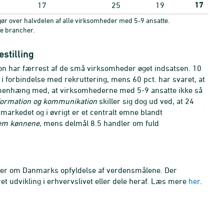
17
17
25
19
r over halvdelen af alle virksomheder med 5-9 ansatte.
le brancher.
stilling
usion har færrest af de små virksomheder øget indsatsen. 10
 i forbindelse med rekruttering, mens 60 pct. har svaret, at
mmenhæng med, at virksomhederne med 5-9 ansatte ikke så
formation og kommunikation
skiller sig dog ud ved, at 24
jdsmarkedet og i øvrigt er et centralt emne blandt
lem kønnene,
mens delmål 8.5 handler om fuld
ger om Danmarks opfyldelse af verdensmålene. Der
t udvikling i erhvervslivet
eller dele heraf. Læs mere
her
.