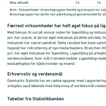
Ikke aktuelt
14
14
Anm.: Virksomheder i branchegruppen Handel og transport mv. udgø
Branchegruppen har derfor stor påvirkning på gennemsnittet for al
Færrest virksomheder har haft øget fokus på lige
Med hensyn til socialt ansvar inden for ligestilling og inkl
pct. har svaret, at de har øget indsatsen på dette område, fx
indsatsen har været uændret. Dette resultat kan have sa
hyppigt har rekruttering af nye medarbejdere. Branchen
In
pct. har øget indsatsen for ligestilling. Ligestilling på arbe
verdensmålene, hvor mål 5 direkte hedder
Ligestilling mel
beskæftigelse for både kvinder og mænd.
Erhvervsliv og verdensmål
Danmarks Statistik har en række opgaver med rapporterin
arbejdes også løbende med belysning af verdensmål-relatere
Tabeller fra Statistikbanken