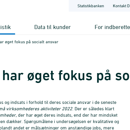
Statistikbanken
Kontakt D
istik
Data til kunder
For indberett
r øget fokus på socialt ansvar
ar øget fokus på so
og indsats i forhold til deres sociale ansvar i de seneste
må virksomhederes aktiviteter
2022
. Der er således klart
omheder
, der har øget deres indsats, end der har mindsket
n dækker. Spørgsmålene i undersøgelsen er kvalitative og
r blandt andet er målsætninger om anstændige jobs, mere