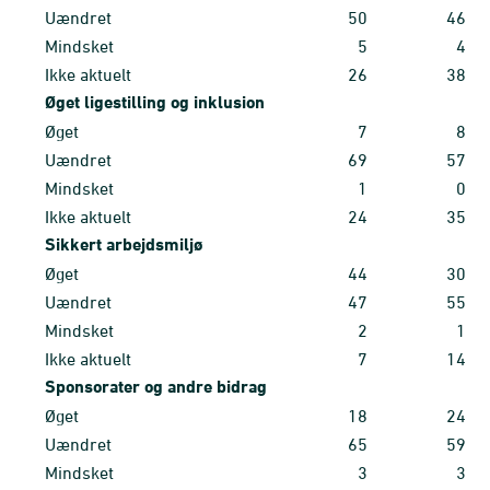
Uændret
50
46
Mindsket
5
4
Ikke aktuelt
26
38
Øget ligestilling og inklusion
Øget
7
8
Uændret
69
57
Mindsket
1
0
Ikke aktuelt
24
35
Sikkert arbejdsmiljø
Øget
44
30
Uændret
47
55
Mindsket
2
1
Ikke aktuelt
7
14
Sponsorater og andre bidrag
Øget
18
24
Uændret
65
59
Mindsket
3
3