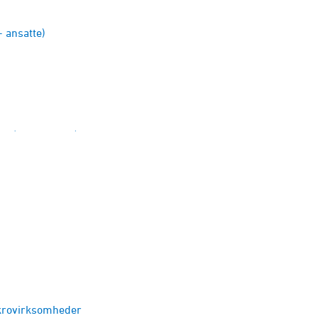
 ansatte)
ens (10+ ansatte)
 (10+ ansatte)
10+ ansatte)
ikrovirksomheder