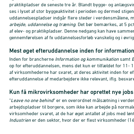
praktikpladser de seneste tre år. Blandt bygge- og anlægsvirk
ses i lyset af stor byggeaktivitet i perioden og dermed stigen
uddannelsespladser indgår flere steder i verdensmålene, m
arbejde, uddannelse og træning
. Det bør bemærkes, at 5 pct
af elev- og praktikpladser. Denne nedgang kan have samme
gennemførelsen af fx uddannelsesforløb vanskelig og i øvri
Mest øget efteruddannelse inden for informatio
Inden for brancherne
Information og kommunikation
samt
E
op for efteruddannelsen, mens det kun er tilfældet for 11- 
af virksomhederne har svaret, at deres aktivitet inden for 
efteruddannelse af medarbejdere ikke relevant, iflg. besvar
Kun få mikrovirksomheder har oprettet nye jobs
"
Leave no one behind
" er en overordnet målsætning i verden
arbejdspladser til borgere, som ikke kan arbejde på normale 
virksomheder svaret, at de har øget antallet af jobs med lønt
Industrien
er den sektor, hvor der er flest virksomheder (16