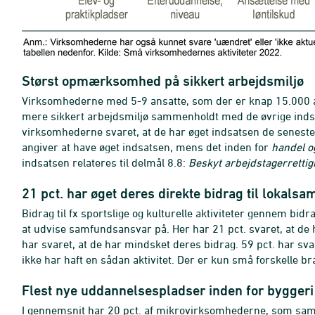
Størst opmærksomhed på sikkert arbejdsmiljø
Virksomhederne med 5-9 ansatte, som der er knap 15.000 af i
mere sikkert arbejdsmiljø sammenholdt med de øvrige indsa
virksomhederne svaret, at de har øget indsatsen de seneste t
angiver at have øget indsatsen, mens det inden for
handel o
indsatsen relateres til delmål 8.8:
Beskyt arbejdstagerrettig
21 pct. har øget deres direkte bidrag til lokals
Bidrag til fx sportslige og kulturelle aktiviteter gennem b
at udvise samfundsansvar på. Her har 21 pct. svaret, at de 
har svaret, at de har mindsket deres bidrag. 59 pct. har sv
ikke har haft en sådan aktivitet. Der er kun små forskelle 
Flest nye uddannelsespladser inden for bygger
I gennemsnit har 20 pct. af mikrovirksomhederne, som samlet