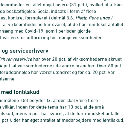
somheder er tallet noget højere (31 pct.), hvilket bl.a. kan
de beskæftigelse. Social indsats i form af flere
est konkret formuleret i delmål 8.6:
Hjælp flere unge i
. af virksomhederne har svaret, at de har mindsket antallet
nhæng med Covid-19, som i perioder gjorde
gt var en stor udfordring for mange virksomheder.
n og serviceerhverv
rhvervsservice
har over 20 pct. af virksomhederne skruet
14 pct. af virksomhederne i de andre brancher. Over 60 pct.
efteruddannelse har været uændret og for ca. 20 pct. var
elserne.
 med løntilskud
smålene. Det betyder fx, at der skal være flere
vilkår. Inden for dette tema har 13 pct. af de små
ilskud, mens 5 pct. har svaret, at de har mindsket antallet.
 pct.), der har øget antallet af medarbejdere med løntilskud.