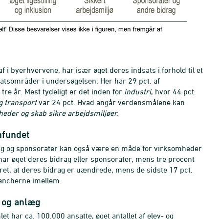
 byerhvervene, har især øget deres indsats i forhold til et
tsområder i undersøgelsen. Her har 29 pct. af
re år. Mest tydeligt er det inden for
industri
, hvor 44 pct.
g transport
var 24 pct. Hvad angår verdensmålene kan
heder og skab sikre arbejdsmiljøer.
amfundet
idrag og sponsorater kan også være en måde for virksomheder
har øget deres bidrag eller sponsorater, mens tre procent
aret, at deres bidrag er uændrede, mens de sidste 17 pct.
brancherne imellem.
i og anlæg
 har ca. 100.000 ansatte, øget antallet af elev- og