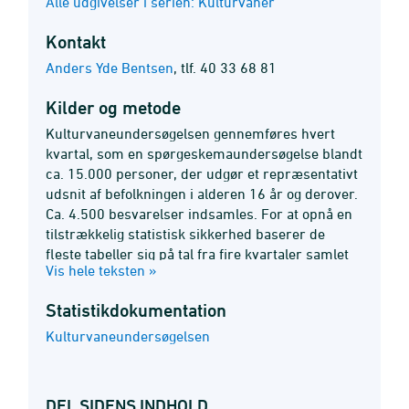
Alle udgivelser i serien: Kulturvaner
Kontakt
Anders Yde Bentsen
,
tlf. 40 33 68 81
Kilder og metode
Kulturvaneundersøgelsen gennemføres hvert
kvartal, som en spørgeskemaundersøgelse blandt
ca. 15.000 personer, der udgør et repræsentativt
udsnit af befolkningen i alderen 16 år og derover.
Ca. 4.500 besvarelser indsamles. For at opnå en
tilstrækkelig statistisk sikkerhed baserer de
fleste tabeller sig på tal fra fire kvartaler samlet
Vis hele teksten »
årsvist.
Statistik­dokumentation
Kulturvaneundersøgelsen
DEL SIDENS INDHOLD