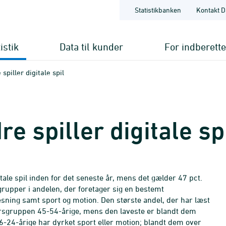
Statistikbanken
Kontakt D
istik
Data til kunder
For indberett
spiller digitale spil
e spiller digitale sp
gitale spil inden for det seneste år, mens det gælder 47 pct.
grupper i andelen, der foretager sig en bestemt
æsning samt sport og motion. Den største andel, der har læst
aldersgruppen 45-54-årige, mens den laveste er blandt dem
16-24-årige har dyrket sport eller motion; blandt dem over