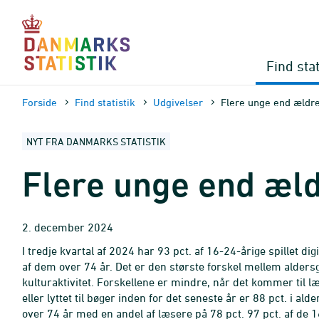
Gå
til
sidens
indhold
Find stat
Forside
Find statistik
Udgivelser
Flere unge end ældre 
NYT FRA DANMARKS STATISTIK
Flere unge end ældr
2. december 2024
I tredje kvartal af 2024 har 93 pct. af 16-24-årige spillet di
af dem over 74 år. Det er den største forskel mellem alders
kulturaktivitet. Forskellene er mindre, når det kommer til l
eller lyttet til bøger inden for det seneste år er 88 pct. i 
over 74 år med en andel af læsere på 78 pct. 97 pct. af de 