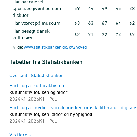
Har overværet
sportsbegivenhed som
59
44
49
45
38
tilskuer
Har været på museum
63
63
67
64
62
Har besøgt dansk
62
71
72
73
67
kulturarv
Kilde:
www.statistikbanken.dk/kv2hoved
Tabeller fra Statistikbanken
Oversigt i Statistikbanken
Forbrug af kulturaktiviteter
kulturaktivitet, køn og alder
2024K1-2026K1 - Pct.
Forbrug af medier, sociale medier, musik, litteratur, digitale
kulturaktivitet, køn, alder og hyppighed
2024K1-2026K1 - Pct.
Forbrug af biograf, udøvende kunstarter, udstilling, bibliot
Vis flere »
kulturaktivitet, køn, alder og hyppighed