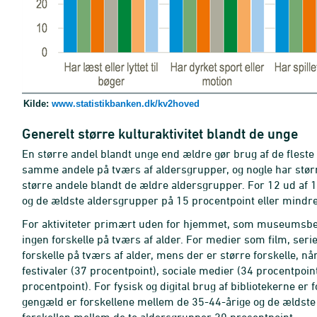
Kilde:
www.statistikbanken.dk/kv2hoved
Generelt større kulturaktivitet blandt de unge
En større andel blandt unge end ældre gør brug af de fleste 
samme andele på tværs af aldersgrupper, og nogle har stør
større andele blandt de ældre aldersgrupper. For 12 ud af 17
og de ældste aldersgrupper på 15 procentpoint eller mindre
For aktiviteter primært uden for hjemmet, som museumsbesø
ingen forskelle på tværs af alder. For medier som film, seri
forskelle på tværs af alder, mens der er større forskelle, nå
festivaler (37 procentpoint), sociale medier (34 procentpoin
procentpoint). For fysisk og digital brug af bibliotekerne e
gengæld er forskellene mellem de 35-44-årige og de ældste st