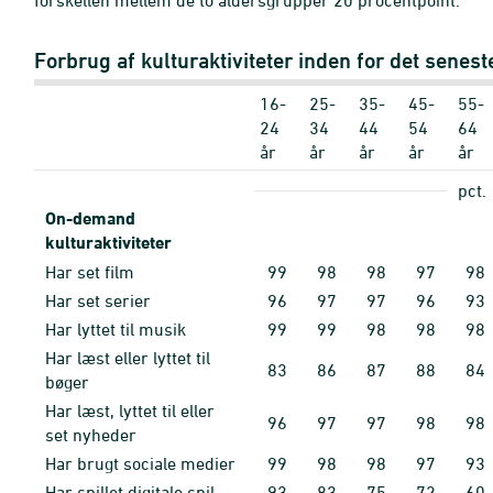
forskellen mellem de to aldersgrupper 20 procentpoint.
Forbrug af kulturaktiviteter inden for det seneste
16-
25-
35-
45-
55-
24
34
44
54
64
år
år
år
år
år
pct.
On-demand
kulturaktiviteter
Har set film
99
98
98
97
98
Har set serier
96
97
97
96
93
Har lyttet til musik
99
99
98
98
98
Har læst eller lyttet til
83
86
87
88
84
bøger
Har læst, lyttet til eller
96
97
97
98
98
set nyheder
Har brugt sociale medier
99
98
98
97
93
Har spillet digitale spil
93
83
75
72
60