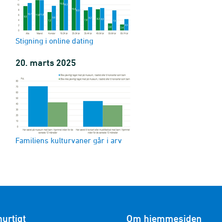
ek, sportsbegivenheder og kulturarv (år)
Stigning i online dating
20. marts 2025
Familiens kulturvaner går i arv
hurtigt
Om hjemmesiden