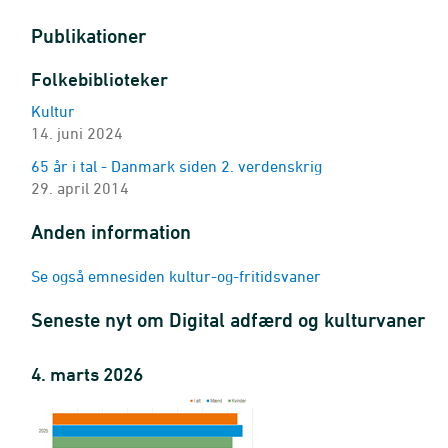
2024K1-2026K1 - Pct.
Publikationer
Forbrug af kulturaktiviteter
kulturaktivitet, køn og højeste fuldførte uddannelse
Folkebiblioteker
2024K1-2026K1 - Pct.
Kultur
Forbrug af kulturaktiviteter
14. juni 2024
kulturaktivitet, køn, og alder og urbaniseringsgrad
2024K1-2026K1 - Pct.
65 år i tal - Danmark siden 2. verdenskrig
29. april 2014
Medlemstal for ungdoms- og friluftsorganisationer
organisation
Anden information
2007-2025 - 1.000 personer
Frivilligt arbejde
Se også emnesiden kultur-og-fritidsvaner
kommunegruppe
2024-2025 - Pct.
Seneste nyt om Digital adfærd og kulturvaner
Forbrug af kulturaktiviteter (år)
kulturaktivitet, køn og alder
4. marts 2026
2024-2025 - Pct.
Forbrug af medier, sociale medier, musik, litteratur, digitale
kulturaktivitet, køn, alder og hyppighed