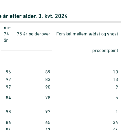
 år efter alder. 3. kvt. 2024
65-
74
75 år og derover
Forskel mellem ældst og yngst
år
procentpoint
96
89
10
92
83
13
97
90
9
84
78
5
98
97
-1
86
65
34
56
47
46