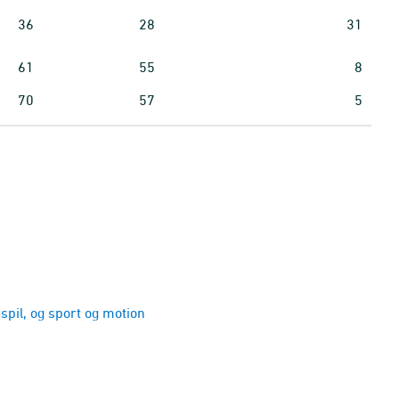
36
28
31
61
55
8
70
57
5
 spil, og sport og motion
ek, sportsbegivenheder og kulturarv