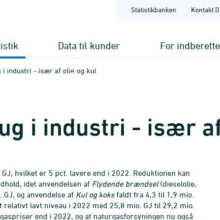
Statistikbanken
Kontakt D
istik
Data til kunder
For indberett
i industri - især af olie og kul
g i industri - især af
. GJ, hvilket er 5 pct. lavere end i 2022. Reduktionen kan
ndhold, idet anvendelsen af
Flydende brændsel
(dieselolie,
o. GJ, og anvendelse af
Kul og koks
faldt fra 4,3 til 1,9 mio.
t relativt lavt niveau i 2022 med 25,8 mio. GJ til 29,2 mio.
aspriser end i 2022, og at naturgasforsyningen nu også