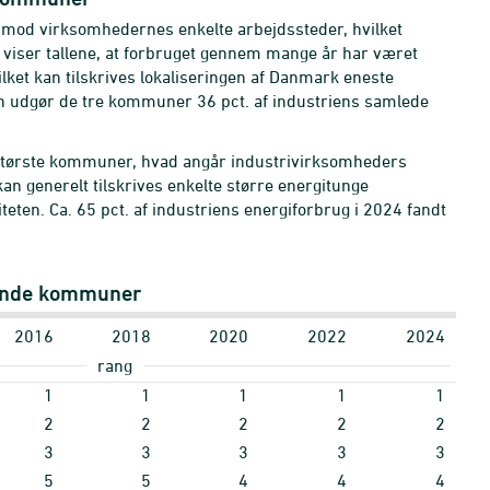
imod virksomhedernes enkelte arbejdssteder, hvilket
r viser tallene, at forbruget gennem mange år har været
ket kan tilskrives lokaliseringen af Danmark eneste
en udgør de tre kommuner 36 pct. af industriens samlede
største kommuner, hvad angår industrivirksomheders
n generelt tilskrives enkelte større energitunge
eten. Ca. 65 pct. af industriens energiforbrug i 2024 fandt
ugende kommuner
2016
2018
2020
2022
2024
rang
1
1
1
1
1
2
2
2
2
2
3
3
3
3
3
5
5
4
4
4