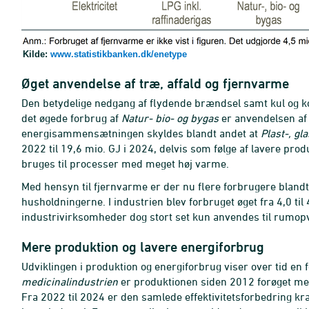
Kilde:
www.statistikbanken.dk/enetype
Øget anvendelse af træ, affald og fjernvarme
Den betydelige nedgang af flydende brændsel samt kul og kok
det øgede forbrug af
Natur- bio- og bygas
er anvendelsen a
energisammensætningen skyldes blandt andet at
Plast-, gl
2022 til 19,6 mio. GJ i 2024, delvis som følge af lavere produ
bruges til processer med meget høj varme.
Med hensyn til fjernvarme er der nu flere forbrugere blandt
husholdningerne. I industrien blev forbruget øget fra 4,0 til
industrivirksomheder dog stort set kun anvendes til rumopv
Mere produktion og lavere energiforbrug
Udviklingen i produktion og energiforbrug viser over tid en f
medicinalindustrien
er produktionen siden 2012 forøget med
Fra 2022 til 2024 er den samlede effektivitetsforbedring kraf