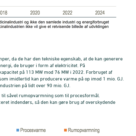
mper, da de har den tekniske egenskab, at de kan generere
rgi, de bruger i form af elektricitet. På
t kapacitet på 113 MW mod 76 MW i 2022. Forbruget af
- som imidlertid kan producere varme på op imod 1 mio. GJ.
dustrien på lidt over 90 mio. GJ.
 til såvel rumopvarmning som til procesformål.
eret indendørs, så den kan gøre brug af overskydende