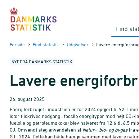
Gå
til
sidens
indhold
Find stat
Forside
Find statistik
Udgivelser
Lavere energiforbrug 
NYT FRA DANMARKS STATISTIK
Lavere energiforbru
26. august 2025
Energiforbruget i industrien er for 2024 opgjort til 92,1 mio
især tilskrives nedgang i fossile energityper med højt CO
-i
2
fuelolie og petroleumskoks) blev halveret fra 12,6 til 6,5 mi
GJ. Omvendt steg anvendelsen af
Natur-, bio- og bygas
fra e
GJ i 2024. Dette kan både hænge sammen med lavere naturg