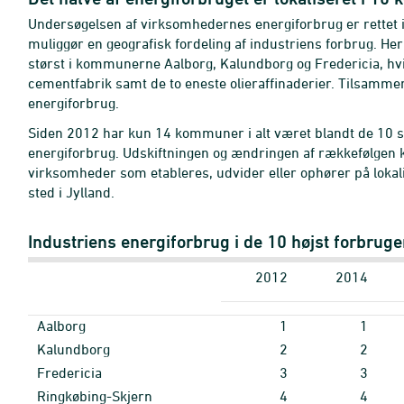
Undersøgelsen af virksomhedernes energiforbrug er rettet 
muliggør en geografisk fordeling af industriens forbrug. He
størst i kommunerne Aalborg, Kalundborg og Fredericia, hvil
cementfabrik samt de to eneste olieraffinaderier. Tilsamm
energiforbrug.
Siden 2012 har kun 14 kommuner i alt været blandt de 10 
energiforbrug. Udskiftningen og ændringen af rækkefølgen ka
virksomheder som etableres, udvider eller ophører på lokalit
sted i Jylland.
Industriens energiforbrug i de 10 højst forbr
2012
2014
Aalborg
1
1
Kalundborg
2
2
Fredericia
3
3
Ringkøbing-Skjern
4
4