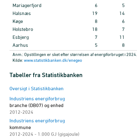
Mariagerfjord
6
5
Halsnæs
19
14
Køge
8
6
Holstebro
18
7
Esbjerg
7
11
Aarhus
5
8
Anm.: Opstillingen er sket efter størrelsen af energiforbruget i 2024.
Kilde:
www.statistikbanken.dk/enegeo
Tabeller fra Statistikbanken
Oversigt i Statistikbanken
Industriens energiforbrug
branche (DB07) og enhed
2012-2024
Industriens energiforbrug
kommune
2012-2024 - 1.000 GJ (gigajoule)