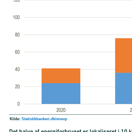
Kilde:
Statistikbanken.dk/enevp
Det halve af energiforbruget er lokaliseret i 1