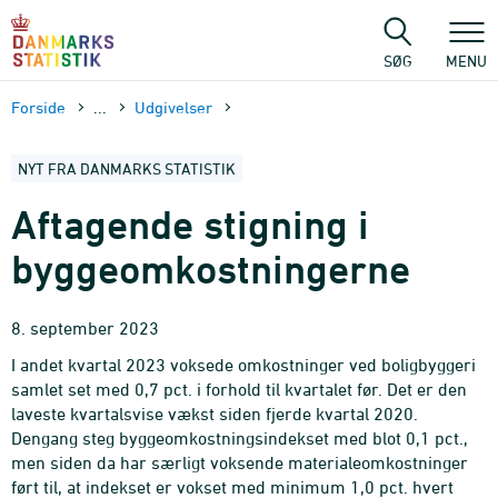
Gå
til
sidens
SØG
MENU
indhold
Forside
...
Udgivelser
NYT FRA DANMARKS STATISTIK
Aftagende stigning i
byggeomkostningerne
8. september 2023
I andet kvartal 2023 voksede omkostninger ved boligbyggeri
samlet set med 0,7 pct. i forhold til kvartalet før. Det er den
laveste kvartalsvise vækst siden fjerde kvartal 2020.
Dengang steg byggeomkostningsindekset med blot 0,1 pct.,
men siden da har særligt voksende materialeomkostninger
ført til, at indekset er vokset med minimum 1,0 pct. hvert