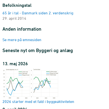
indekstype og enhed
Befolkningstal
1986K3-2026K1 - Indeks
65 år i tal - Danmark siden 2. verdenskrig
Producentprisindeks for renovering og vedligeholdelse
29. april 2014
arbejdets art og enhed
2014-2025
Anden information
Byggeomkostningsindeks for boliger
hovedindeks, art og enhed
Se mere på emnesiden
2003-2025
Seneste nyt om Byggeri og anlæg
Byggeomkostningsindeks for boliger
hovedindeks, delindeks, art og enhed
2003-2025
13. maj 2026
Omkostningsindeks for anlæg
indekstype og enhed
1987-2025
Produktionsindeks for bygge og anlægssektoren
branche
2008M01-2025M12 - Indeks
2026 starter med et fald i byggeaktiviteten