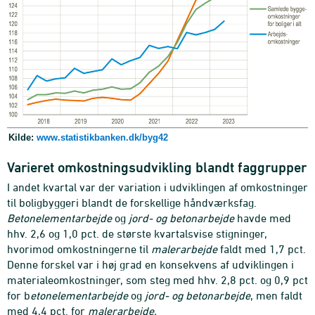
Kilde:
www.statistikbanken.dk/byg42
Varieret omkostningsudvikling blandt faggrupper
I andet kvartal var der variation i udviklingen af omkostninger
til boligbyggeri blandt de forskellige håndværksfag.
Betonelementarbejde
og
jord- og betonarbejde
havde med
hhv. 2,6 og 1,0 pct. de største kvartalsvise stigninger,
hvorimod omkostningerne til
malerarbejde
faldt med 1,7 pct.
Denne forskel var i høj grad en konsekvens af udviklingen i
materialeomkostninger, som steg med hhv. 2,8 pct. og 0,9 pct
for b
etonelementarbejde
og
jord- og betonarbejde
, men faldt
med 4,4 pct. for
malerarbejde.