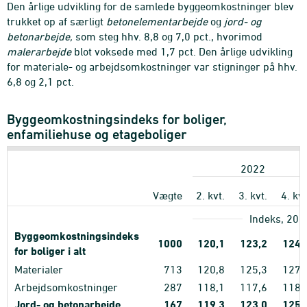
Den årlige udvikling for de samlede byggeomkostninger blev
trukket op af særligt
betonelementarbejde
og
jord- og
betonarbejde,
som steg hhv. 8,8 og 7,0 pct., hvorimod
malerarbejde
blot voksede med 1,7 pct. Den årlige udvikling
for materiale- og arbejdsomkostninger var stigninger på hhv.
6,8 og 2,1 pct.
Byggeomkostningsindeks for boliger,
enfamiliehuse og etageboliger
2022
Vægte
2. kvt.
3. kvt.
4. kvt
Indeks, 201
Byggeomkostningsindeks
1000
120,1
123,2
124,
for boliger i alt
Materialer
713
120,8
125,3
127,
Arbejdsomkostninger
287
118,1
117,6
118,
Jord- og betonarbejde
167
119,3
123,0
125,