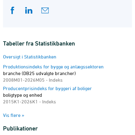
Tabeller fra Statistikbanken
Oversigt i Statistikbanken
Produktionsindeks for bygge og anlægssektoren
branche (DB25 udvalgte brancher)
2008M01-2026M05 - Indeks
Producentprisindeks for byggeri af boliger
boligtype og enhed
2015K1-2026K1 - Indeks
Byggeomkostningsindeks for boliger
Vis flere »
hovedindeks, delindeks, art og enhed
2003K1-2026K1
Publikationer
Omkostningsindeks for anlæg