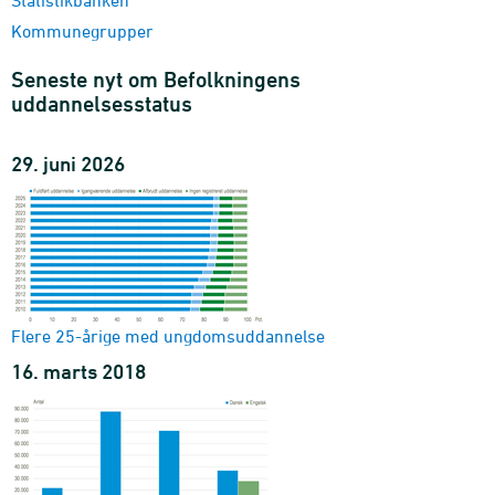
2005-2025 - Antal
Kommunegrupper
Ligestillingsindikator for befolkningens højeste fuldførte
uddannelse
Seneste nyt om Befolkningens
højeste fuldførte uddannelse og alder
uddannelsesstatus
1986-2025
Ligestillingsindikator for befolkningens højeste fuldførte
29. juni 2026
uddannelse (15-69 år)
højeste fuldførte uddannelse, alder, bopælsområde og
herkomst
2005-2025
Flere 25-årige med ungdomsuddannelse
16. marts 2018