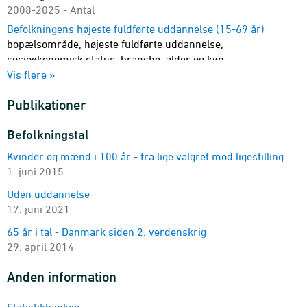
2008-2025 - Antal
Befolkningens højeste fuldførte uddannelse (15-69 år)
bopælsområde, højeste fuldførte uddannelse,
socioøkonomisk status, branche, alder og køn
2008-2024 - Antal
Vis flere »
Befolkningens højeste fuldførte uddannelse (15-29 år)
Publikationer
bopælsområde, herkomst, højeste fuldførte uddannelse,
igangværende uddannelse, alder og køn
Befolkningstal
2008-2025 - Antal
Kvinder og mænd i 100 år - fra lige valgret mod ligestilling
Befolkningens højeste fuldførte uddannelse (15-69 år) (antal)
1. juni 2015
kommunegruppe, højeste fuldførte uddannelse og alder
2008-2025 - Antal
Uden uddannelse
Befolkningens højeste fuldførte uddannelse (15-69 år) (andel
17. juni 2021
i procent))
65 år i tal - Danmark siden 2. verdenskrig
kommunegruppe og højeste fuldførte uddannelse
29. april 2014
2008-2025 - Andel i pct.
Befolkningens højeste fuldførte uddannelse (15-69 år)
Anden information
bopælsområde, herkomst, højeste fuldførte uddannelse,
alder og køn
Statistikbanken