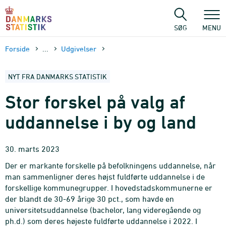
Gå
til
sidens
SØG
MENU
indhold
Forside
...
Udgivelser
NYT FRA DANMARKS STATISTIK
Stor forskel på valg af
uddannelse i by og land
30. marts 2023
Der er markante forskelle på befolkningens uddannelse, når
man sammenligner deres højst fuldførte uddannelse i de
forskellige kommunegrupper. I hovedstadskommunerne er
der blandt de 30-69 årige 30 pct., som havde en
universitetsuddannelse (bachelor, lang videregående og
ph.d.) som deres højeste fuldførte uddannelse i 2022. I