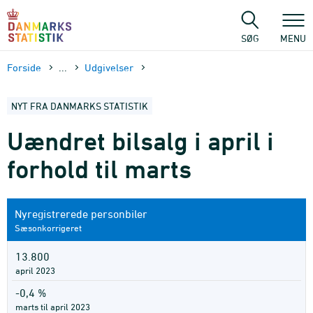
Gå
til
sidens
SØG
MENU
indhold
Forside
...
Udgivelser
NYT FRA DANMARKS STATISTIK
Uændret bilsalg i april i
forhold til marts
Nyregistrerede personbiler
Sæsonkorrigeret
13.800
april 2023
-0,4 %
marts til april 2023