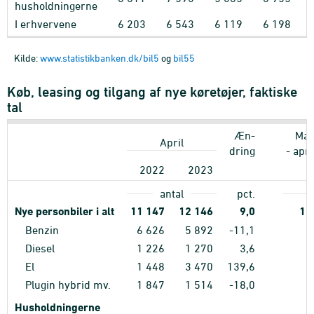
husholdningerne
I erhvervene
6
203
6
543
6
119
6
198
Kilde:
www.statistikbanken.dk/bil5
og
bil55
Køb, leasing og tilgang af nye køretøjer, faktiske
tal
Æn-
Maj
April
dring
- apr
2022
2023
antal
pct.
Nye personbiler i alt
11
147
12
146
9,0
17
Benzin
6
626
5
892
-11,1
8
Diesel
1
226
1
270
3,6
2
El
1
448
3
470
139,6
2
Plugin hybrid mv.
1
847
1
514
-18,0
3
Husholdningerne