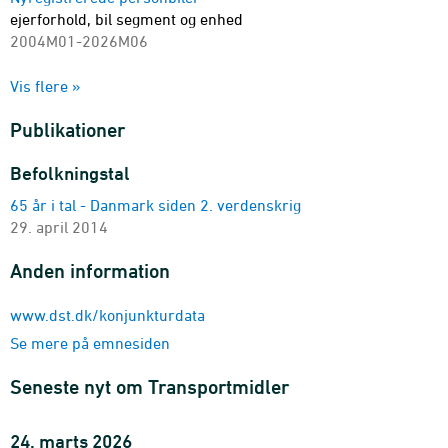
ejerforhold, bil segment og enhed
2004M01-2026M06
Nyregistrerede personbiler
Vis flere »
ejerforhold og drivmiddel
2011M01-2026M06 - Antal
Publikationer
Nyregistrerede motorkøretøjer
område, køretøjstype, brugerforhold og drivmiddel
Befolkningstal
2018M01-2026M06 - Antal
65 år i tal - Danmark siden 2. verdenskrig
Nyregistrerede personbiler
29. april 2014
registreringsform
2007M01-2026M06 - Antal
Anden information
Brugte personbiler
enhed, ejerforhold og drivmiddel
www.dst.dk/konjunkturdata
2011M01-2026M06 - Antal
Se mere på emnesiden
Brugte personbiler
sæsonkorrigering
Seneste nyt om Transportmidler
2004M01-2026M06 - Antal
Nyregistreringer, brugtvognshandel og bestand mv.
24. marts 2026