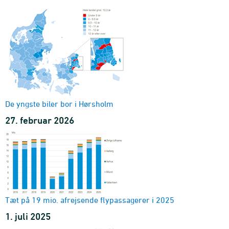
køretøjstype og enhed
2000M01-2026M06 - Antal
Nyregistrerede personbiler
energieffektivitet, ejerforhold og drivmiddel
1997M07-2025M12
Nyregistrerede benzindrevne personbiler
kilometer pr. liter og ejerforhold
1997H2-2025H2 - Antal
Nyregistrerede dieseldrevne personbiler
De yngste biler bor i Hørsholm
kilometer pr. liter og ejerforhold
27. februar 2026
1997H2-2025H2 - Antal
Biler og deres CO2-udledning
enhed
1990-2024 - Indeks
Tæt på 19 mio. afrejsende flypassagerer i 2025
1. juli 2025