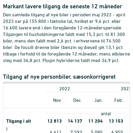
Markant lavere tilgang de seneste 12 måneder
Den samlede tilgang af nye biler i perioden maj 2022 - april
2023 var på 155.800 i faktiske tal, hvilket er 9,6 pct. eller
16.600 lavere end i den foregående 12-månedersperiode.
Tilgangen til husholdningerne faldt med 15,3 pct. til 81.300
biler, mens den faldt med 2,6 pct. i erhvervene til 74.500
biler. De fossilt drevne biler (benzin og diesel) gik 13,1 pct.
tilbage i forhold til de foregående 12 måneder, mens elbilerne
steg med 36,8 pct. Plugin hybriderne faldt med 34,9 pct.
Tilgang af nye personbiler, sæsonkorrigeret
2022
2023
Nov.
Dec.
Jan.
Feb.
antal
Tilgang i alt
12
813
14
137
11
204
13
153
1
I
6
611
7
593
5
085
6
955