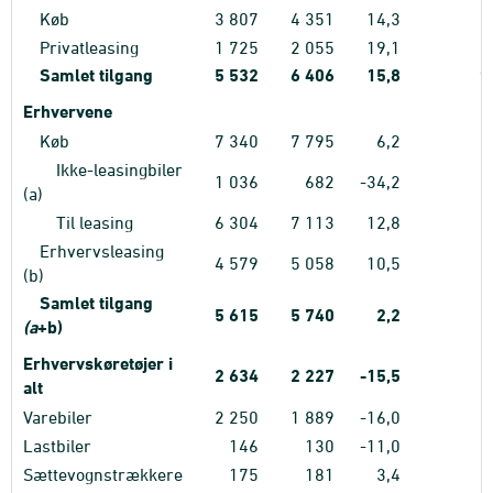
Køb
3
807
4
351
14,3
7
Privatleasing
1
725
2
055
19,1
2
Samlet tilgang
5
532
6
406
15,8
9
Erhvervene
Køb
7
340
7
795
6,2
9
Ikke-leasingbiler
1
036
682
-34,2
1
(a)
Til leasing
6
304
7
113
12,8
8
Erhvervsleasing
4
579
5
058
10,5
6
(b)
Samlet tilgang
5
615
5
740
2,2
7
(a
+b)
Erhvervskøretøjer i
2
634
2
227
-15,5
3
alt
Varebiler
2
250
1
889
-16,0
3
Lastbiler
146
130
-11,0
Sættevognstrækkere
175
181
3,4