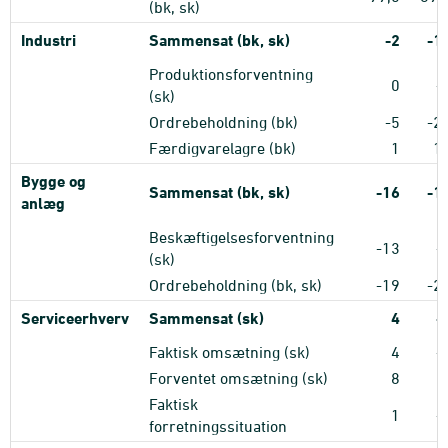
(bk, sk)
Industri
Sammensat (bk, sk)
-2
-1
Produktionsforventning
0
-
(sk)
Ordrebeholdning (bk)
-5
-2
Færdigvarelagre (bk)
1
1
Bygge og
Sammensat (bk, sk)
-16
-1
anlæg
Beskæftigelsesforventning
-13
-
(sk)
Ordrebeholdning (bk, sk)
-19
-2
Serviceerhverv
Sammensat (sk)
4
-
Faktisk omsætning (sk)
4
-
Forventet omsætning (sk)
8
Faktisk
1
-
forretningssituation