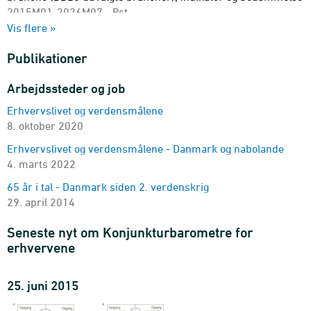
2015M01-2026M07 - Pct.
Vis flere »
Produktionsbegrænsninger i industrien
branche (DB25 udvalgte brancher) og årsag
Publikationer
2015M01-2026M07 - Pct.
Kapacitetsudnyttelse i industrien
Arbejdssteder og job
branche (DB25 udvalgte brancher)
Erhvervslivet og verdensmålene
2015K1-2026K3 - Pct.
8. oktober 2020
Vurdering af produktionskapacitet
branche (DB25 udvalgte brancher) og bedømmelse
Erhvervslivet og verdensmålene - Danmark og nabolande
2015K1-2026K3 - Pct.
4. marts 2022
Konkurrencesituationen på eksportmarkederne i industrien
65 år i tal - Danmark siden 2. verdenskrig
branche (DB25 udvalgte brancher), indikator og bedømmelse
29. april 2014
2023K3-2026K3 - Pct.
Seneste nyt om Konjunkturbarometre for
Vurdering af forretningssituationens forudsigelighed
erhvervene
branche (DB25 udvalgte brancher) og bedømmelse
2021M05-2026M07 - Pct.
25. juni 2015