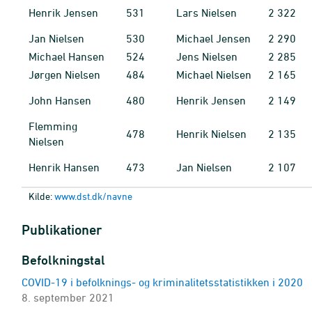
Henrik Jensen
531
Lars Nielsen
2
322
Jan Nielsen
530
Michael Jensen
2
290
Michael Hansen
524
Jens Nielsen
2
285
Jørgen Nielsen
484
Michael Nielsen
2
165
John Hansen
480
Henrik Jensen
2
149
Flemming
478
Henrik Nielsen
2
135
Nielsen
Henrik Hansen
473
Jan Nielsen
2
107
Kilde:
www.dst.dk/navne
Publikationer
Befolkningstal
COVID-19 i befolknings- og kriminalitetsstatistikken i 2020
8. september 2021