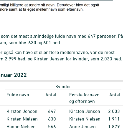
n som det mest almindelige fulde navn med 647 personer. På
sen, som hhv. 630 og 601 hed.
er også kan have et eller flere mellemnavne, var de mest
 2.999 hed, og Kirsten Jensen for kvinder, som 2.033 hed.
januar 2022
Kvinder
Fulde navn
Antal
Første fornavn
Antal
og efternavn
Kirsten Jensen
647
Kirsten Jensen
2
033
Kirsten Nielsen
630
Kirsten Nielsen
1
911
Hanne Nielsen
566
Anne Jensen
1
879