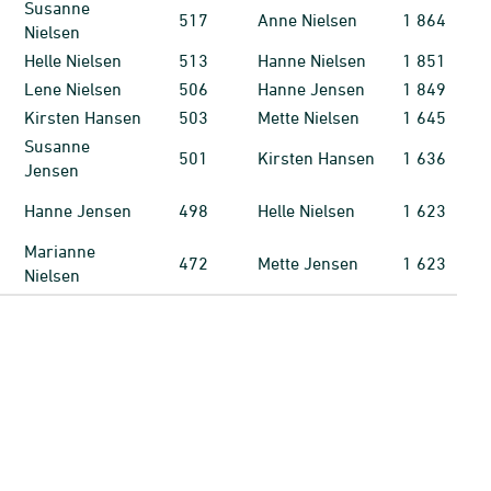
Susanne
517
Anne Nielsen
1
864
Nielsen
Helle Nielsen
513
Hanne Nielsen
1
851
Lene Nielsen
506
Hanne Jensen
1
849
Kirsten Hansen
503
Mette Nielsen
1
645
Susanne
501
Kirsten Hansen
1
636
Jensen
Hanne Jensen
498
Helle Nielsen
1
623
Marianne
472
Mette Jensen
1
623
Nielsen