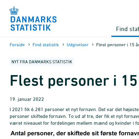
Gå
til
sidens
indhold
Find stat
Forside
Find statistik
Udgivelser
Flest personer i 15 å
NYT FRA DANMARKS STATISTIK
Flest personer i 15
19. januar 2022
I 2021 fik 6.281 personer et nyt fornavn. Det var det højest
personer skiftede fornavn. To ud af tre, der fik et nyt forn
været niveauet for fordelingen mellem mænd og kvinder i for