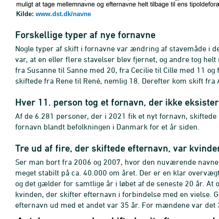
Kilde:
www.dst.dk/navne
Forskellige typer af nye fornavne
Nogle typer af skift i fornavne var ændring af stavemåde i
var, at en eller flere stavelser blev fjernet, og andre tog h
fra Susanne til Sanne med 20, fra Cecilie til Cille med 11 og
skiftede fra Rene til René, nemlig 18. Derefter kom skift fra 
Hver 11. person tog et fornavn, der ikke eksister
Af de 6.281 personer, der i 2021 fik et nyt fornavn, skiftede
fornavn blandt befolkningen i Danmark for et år siden.
Tre ud af fire, der skiftede efternavn, var kvinde
Ser man bort fra 2006 og 2007, hvor den nuværende navnelov b
meget stabilt på ca. 40.000 om året. Der er en klar overvægt 
og det gælder for samtlige år i løbet af de seneste 20 år. At
kvinden, der skifter efternavn i forbindelse med en vielse. 
efternavn ud med et andet var 35 år. For mændene var det 