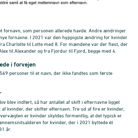
 det fornavn, som personen allerede havde. Andre ændringer
elt nye fornavne. I 2021 var den hyppigste ændring for kvinder
 fra Charlotte til Lotte med 8. For mændene var der flest, der
Alex til Alexander og fra Fjordur til Fjord, begge med 4.
ede i forvejen
 569 personer til et navn, der ikke fandtes som første
r
lev indført, så har antallet af skift i efternavne ligget
af kvinder, der skifter efternavn. Tre ud af fire er kvinder,
 overvægten er kvinder skyldes formentlig, at det typisk er
Gennemsnitsalderen for kvinder, der i 2021 byttede ét
31 år.