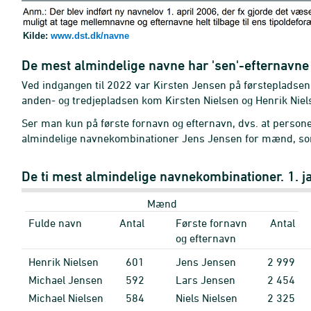
Kilde:
www.dst.dk/navne
De mest almindelige navne har 'sen'-efternavne
Ved indgangen til 2022 var Kirsten Jensen på førstepladse
anden- og tredjepladsen kom Kirsten Nielsen og Henrik Niel
Ser man kun på første fornavn og efternavn, dvs. at person
almindelige navnekombinationer Jens Jensen for mænd, som
De ti mest almindelige navnekombinationer. 1. 
Mænd
Fulde navn
Antal
Første fornavn
Antal
og efternavn
Henrik Nielsen
601
Jens Jensen
2
999
Michael Jensen
592
Lars Jensen
2
454
Michael Nielsen
584
Niels Nielsen
2
325