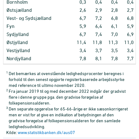
Bornholm
0,3
0,4
0,4
0,4
Østsjælland
2,6
2,9
2,8
2,7
Vest- og Sydsjælland
6,7
7,2
6,8
6,8
Fyn
5,9
6,4
6,1
5,9
Sydjylland
6,7
7,4
7,0
6,9
Østjylland
11,4
11,8
11,3
11,0
Vestjylland
3,4
3,7
3,5
3,4
Nordjylland
7,8
8,1
7,8
7,7
1
Det bemærkes at ovenstående ledighedsprocenter beregnes i
forhold til den senest opgjorte registerbaserede arbejdsstyrke
med reference til ultimo november 2020.
2
Fra januar 2019 til og med december 2022 indgår der gradvist
flere i denne gruppe pga. den gradvise forøgelse af
folkepensionsalderen.
3
Den separate opgørelse for 65-66-årige er ikke sæsonkorrigeret
men er vist for at give en indikation af betydningen af den
gradvise forøgelse af folkepensionsalderen for den samlede
ledighedsudvikling.
Kilde:
www.statistikbanken.dk/aus07