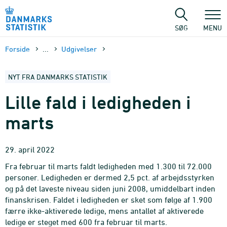
Gå
til
sidens
SØG
MENU
indhold
Forside
...
Udgivelser
NYT FRA DANMARKS STATISTIK
Lille fald i ledigheden i
marts
29. april 2022
Fra februar til marts faldt ledigheden med 1.300 til 72.000
personer. Ledigheden er dermed 2,5 pct. af arbejdsstyrken
og på det laveste niveau siden juni 2008, umiddelbart inden
finanskrisen. Faldet i ledigheden er sket som følge af 1.900
færre ikke-aktiverede ledige, mens antallet af aktiverede
ledige er steget med 600 fra februar til marts.