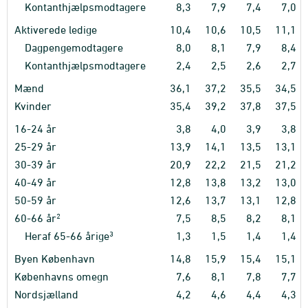
Kontanthjælpsmodtagere
8,3
7,9
7,4
7,0
Aktiverede ledige
10,4
10,6
10,5
11,1
Dagpengemodtagere
8,0
8,1
7,9
8,4
Kontanthjælpsmodtagere
2,4
2,5
2,6
2,7
Mænd
36,1
37,2
35,5
34,5
Kvinder
35,4
39,2
37,8
37,5
16-24 år
3,8
4,0
3,9
3,8
25-29 år
13,9
14,1
13,5
13,1
30-39 år
20,9
22,2
21,5
21,2
40-49 år
12,8
13,8
13,2
13,0
50-59 år
12,6
13,7
13,1
12,8
2
60-66 år
7,5
8,5
8,2
8,1
3
Heraf 65-66 årige
1,3
1,5
1,4
1,4
Byen København
14,8
15,9
15,4
15,1
Københavns omegn
7,6
8,1
7,8
7,7
Nordsjælland
4,2
4,6
4,4
4,3