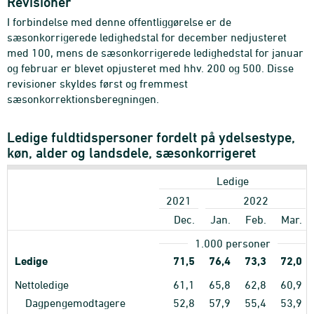
Revisioner
I forbindelse med denne offentliggørelse er de
sæsonkorrigerede ledighedstal for december nedjusteret
med 100, mens de sæsonkorrigerede ledighedstal for januar
og februar er blevet opjusteret med hhv. 200 og 500. Disse
revisioner skyldes først og fremmest
sæsonkorrektionsberegningen.
Ledige fuldtidspersoner fordelt på ydelsestype,
køn, alder og landsdele, sæsonkorrigeret
Ledige
2021
2022
Dec.
Jan.
Feb.
Mar.
1.000 personer
Ledige
71,5
76,4
73,3
72,0
Nettoledige
61,1
65,8
62,8
60,9
Dagpengemodtagere
52,8
57,9
55,4
53,9