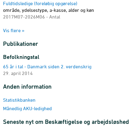
Fuldtidsledige (foreløbig opgørelse)
område, ydelsestype, a-kasse, alder og køn
2017M07-2026M06 - Antal
Fuldtidsledige
Vis flere »
område, ydelsestype, a-kasse, alder og køn
2007M01-2025M12 - Antal
Publikationer
Fuldtidsledige i pct. af arbejdsstyrken (foreløbig opgørelse)
område, alder og køn
Befolkningstal
2017M07-2026M06 - Pct.
65 år i tal - Danmark siden 2. verdenskrig
Fuldtidsledige i pct. af arbejdsstyrken
29. april 2014
område, alder og køn
2007M01-2025M12 - Pct.
Anden information
Fuldtidsledige i pct. af samtlige forsikrede (foreløbig
opgørelse)
Statistikbanken
område, alder, køn og a-kasse
Månedlig AKU-ledighed
2017M07-2026M06 - Pct.
Kontanthjælpsmodtagere (ikke arbejdsmarkedsparate) og
Seneste nyt om Beskæftigelse og arbejdsløshed
feriedagpengemodtagere
ydelsestype og sæsonkorrigering