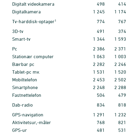
Digitalt videokamera
498
414
Digitalkamera
1
245
1
174
1
Tv-harddisk-optager
774
767
3D-tv
491
374
Smart-tv
1
344
1
593
Pc
2
386
2
371
Stationær computer
1
063
1
003
Bærbar pc
2
282
2
246
Tablet-pc mv.
1
531
1
520
Mobiltelefon
2
453
2
502
Smartphone
2
248
2
288
Fastnettelefon
504
479
Dab-radio
834
818
GPS-navigation
1
291
1
232
Aktivitetsur,-måler
768
821
GPS-ur
481
531