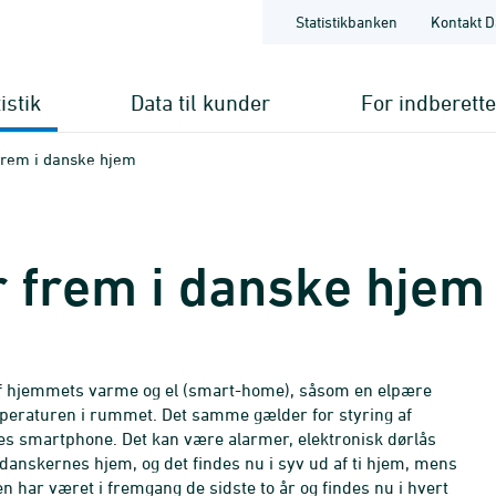
Statistikbanken
Kontakt D
istik
Data til kunder
For indberett
rem i danske hjem
 frem i danske hjem
g af hjemmets varme og el (smart-home), såsom en elpære
emperaturen i rummet. Det samme gælder for styring af
es smartphone. Det kan være alarmer, elektronisk dørlås
 danskernes hjem, og det findes nu i syv ud af ti hjem, mens
en har været i fremgang de sidste to år og findes nu i hvert