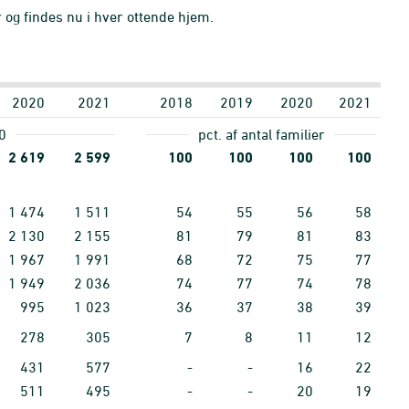
r og findes nu i hver ottende hjem.
2020
2021
2018
2019
2020
2021
0
pct. af antal familier
2
619
2
599
100
100
100
100
1
474
1
511
54
55
56
58
2
130
2
155
81
79
81
83
1
967
1
991
68
72
75
77
1
949
2
036
74
77
74
78
995
1
023
36
37
38
39
278
305
7
8
11
12
431
577
-
-
16
22
511
495
-
-
20
19