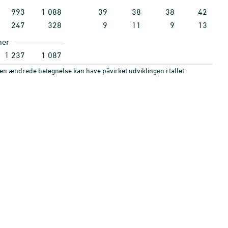
993
1
088
39
38
38
42
247
328
9
11
9
13
ner
1
237
1
087
Den ændrede betegnelse kan have påvirket udviklingen i tallet.