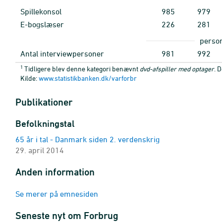
Spillekonsol
985
979
E-bogslæser
226
281
perso
Antal interviewpersoner
981
992
1
Tidligere blev denne kategori benævnt
dvd-afspiller med optager
. 
Kilde:
www.statistikbanken.dk/varforbr
Publikationer
Befolkningstal
65 år i tal - Danmark siden 2. verdenskrig
29. april 2014
Anden information
Se merer på emnesiden
Seneste nyt om Forbrug