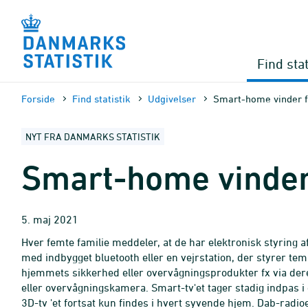
Gå
til
sidens
indhold
Find stat
Forside
Find statistik
Udgivelser
Smart-home vinder f
NYT FRA DANMARKS STATISTIK
Smart-home vinder
5. maj 2021
Hver femte familie meddeler, at de har elektronisk styrin
med indbygget bluetooth eller en vejrstation, der styrer t
hjemmets sikkerhed eller overvågningsprodukter fx via der
eller overvågningskamera. Smart-tv'et tager stadig indpas i
3D-tv 'et fortsat kun findes i hvert syvende hjem. Dab-radio