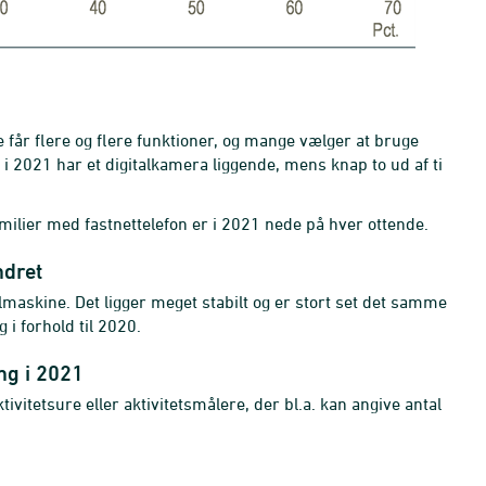
De får flere og flere funktioner, og mange vælger at bruge
er i 2021 har et digitalkamera liggende, mens knap to ud af ti
amilier med fastnettelefon er i 2021 nede på hver ottende.
ndret
elmaskine
. Det ligger meget stabilt og er stort set
det samme
i forhold til 2020.
ng i 2021
ktivitetsure eller aktivitetsmålere, der bl.a. kan angive antal