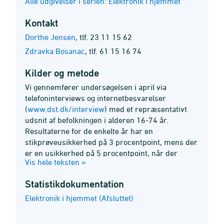
Alle udgivelser i serien: Elektronik i hjemmet
Kontakt
Dorthe Jensen
,
tlf. 23 11 15 62
Zdravka Bosanac
,
tlf. 61 15 16 74
Kilder og metode
Vi gennemfører undersøgelsen i april via
telefoninterviews og internetbesvarelser
(
www.dst.dk/interview
) med et repræsentativt
udsnit af befolkningen i alderen 16-74 år.
Resultaterne for de enkelte år har en
stikprøveusikkerhed på 3 procentpoint, mens der
er en usikkerhed på 5 procentpoint, når der
Vis hele teksten »
sammenlignes mellem to år.
Statistik­dokumentation
Elektronik i hjemmet (Afsluttet)