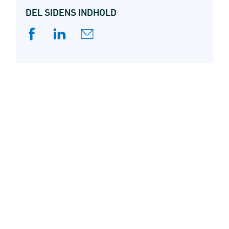
boligprisudviklingen
. Af analysens
DEL SIDENS INDHOLD
hovedkonklusioner fremgik det blandt andet,
hvilke størrelsesordener statistikkens revisioner
kan forventes at have.