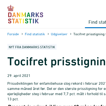
Gå
til
sidens
indhold
Find stat
Forside
Find statistik
Udgivelser
Tocifret prisstigning
NYT FRA DANMARKS STATISTIK
Tocifret prisstigni
29. april 2021
Prisudviklingen for enfamiliehuse slog rekord i februar 2021
samme måned året før. Det er den største prisstigning for e
ejerlejligheder steg i februar med 7,7 pct. målt i forhold ti
13 pct.