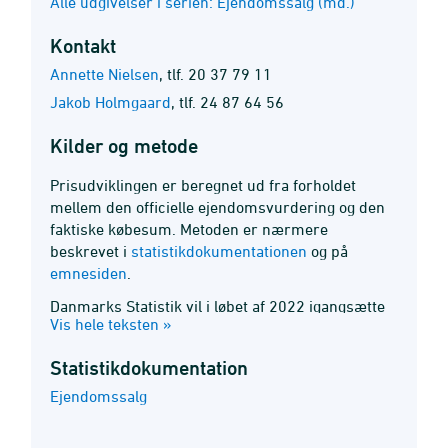
Alle udgivelser i serien: Ejendomssalg (md.)
Kontakt
Annette Nielsen
,
tlf. 20 37 79 11
Jakob Holmgaard
,
tlf. 24 87 64 56
Kilder og metode
Prisudviklingen er beregnet ud fra forholdet
mellem den officielle ejendomsvurdering og den
faktiske købesum. Metoden er nærmere
beskrevet i
statistikdokumentationen
og på
emnesiden
.
Danmarks Statistik vil i løbet af 2022 igangsætte
Vis hele teksten »
en undersøgelse, der har til formål at undersøge
om den nuværende særlige beregningsmetode
Statistik­dokumentation
for de foreløbige prisudviklinger er den mest
optimale at anvende ved at undersøge alternative
Ejendomssalg
metoder. I juli 2021 udgav Danmarks Statistik en
analyse:
Pålideligheden af de foreløbige tal for