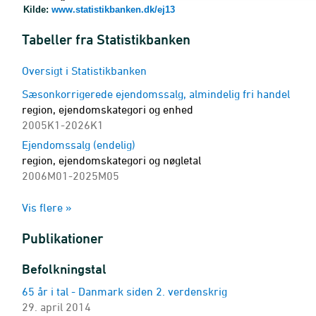
Kilde:
www.statistikbanken.dk/ej13
Tabeller fra Statistikbanken
Oversigt i Statistikbanken
Sæsonkorrigerede ejendomssalg, almindelig fri handel
region, ejendomskategori og enhed
2005K1-2026K1
Ejendomssalg (endelig)
region, ejendomskategori og nøgletal
2006M01-2025M05
Prisindeks for ejendomssalg
Vis flere »
ejendomskategori og enhed
1992K1-2026K1 - Indeks
Publikationer
Prisindeks for ejendomssalg
område, ejendomskategori og enhed
Befolkningstal
1992K1-2026K1 - Indeks
65 år i tal - Danmark siden 2. verdenskrig
Prisindeks for ejendomssalg
29. april 2014
ejendomskategori og enhed