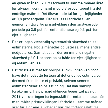
en given måned i 2019 i forhold til samme måned året
før afviger i gennemsnit med 0,7 procentpoint fra det
endelige estimat. Det tilsvarende tal for ejerlejligheder
er 0,8 procentpoint. Det skal ses i forhold til en
gennemsnitlig årlig prisudvikling i den analyserede
periode på 3,0 pct. for enfamiliehuse og 0,3 pct. for
ejerlejligheder.
Der er ingen væsentlig systematisk skævhed (bias) i
estimaterne. Nogle måneder opjusteres, mens andre
nedjusteres. Samlet set er der en mindre negativ
skævhed på 0,1 procentpoint både for ejerlejligheder
og enfamiliehuse.
Det første estimat for boligprisudviklingen kan godt
have det modsatte fortegn af det endelige estimat, og
dermed fx indikere et prisfald, selvom senere
estimater viser en prisstigning. Det kan særligt
forekomme, hvis prisudviklingen ligger tæt på nul. I
2019 var der ingen fortegnsskift for enfamiliehuse, når
man måler prisudviklingen i forhold til samme måned
året før. For ejerlejligheder var der fortegnsskift tre