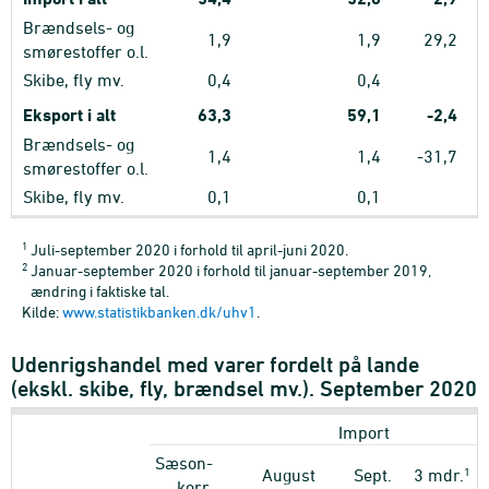
Brændsels- og
1,9
1,9
29,2
smørestoffer o.l.
Skibe, fly mv.
0,4
0,4
Eksport i alt
63,3
59,1
-2,4
Brændsels- og
1,4
1,4
-31,7
smørestoffer o.l.
Skibe, fly mv.
0,1
0,1
1
Juli-september 2020 i forhold til april-juni 2020.
2
Januar-september 2020 i forhold til januar-september 2019,
ændring i faktiske tal.
Kilde:
www.statistikbanken.dk/uhv1
.
Udenrigshandel med varer fordelt på lande
(ekskl. skibe, fly, brændsel mv.). September 2020
Import
Sæson-
1
August
Sept.
3 mdr.
korr.