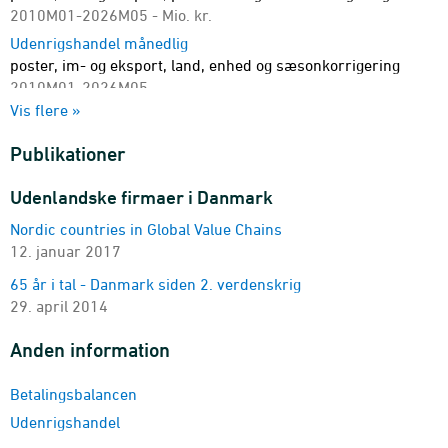
2010M01-2026M05 - Mio. kr.
Udenrigshandel månedlig
poster, im- og eksport, land, enhed og sæsonkorrigering
2010M01-2026M05
Vis flere »
Udenrigshandel kvartalsvis
poster, im- og eksport, land og sæsonkorrigering
Publikationer
2010K1-2026K1 - Mio. kr.
Versionstabel af UHM - Udenrigshandel månedlig
Udenlandske firmaer i Danmark
version, poster, im- og eksport, land, enhed og
Nordic countries in Global Value Chains
sæsonkorrigering
12. januar 2017
2010M01-2026M05
Versionstabel af UHQ - Udenrigshandel kvartalsvis
65 år i tal - Danmark siden 2. verdenskrig
version, poster, im- og eksport, land og sæsonkorrigering
29. april 2014
2010K1-2026K1 - Mio. kr.
Anden information
Betalingsbalancen
Udenrigshandel