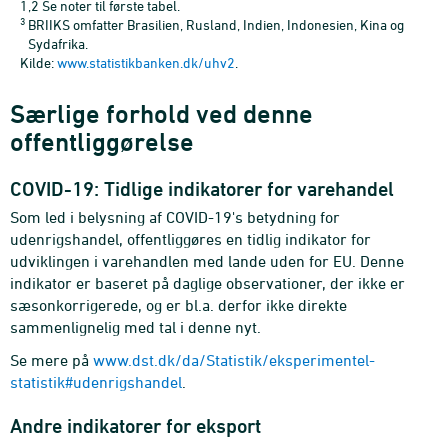
1,2 Se noter til første tabel.
3
BRIIKS omfatter Brasilien, Rusland, Indien, Indonesien, Kina og
Sydafrika.
Kilde:
www.statistikbanken.dk/uhv2
.
Særlige forhold ved denne
offentliggørelse
COVID-19: Tidlige indikatorer for varehandel
Som led i belysning af COVID-19's betydning for
udenrigshandel, offentliggøres en tidlig indikator for
udviklingen i varehandlen med lande uden for EU. Denne
indikator er baseret på daglige observationer, der ikke er
sæsonkorrigerede, og er bl.a. derfor ikke direkte
sammenlignelig med tal i denne nyt.
Se mere på
www.dst.dk/da/Statistik/eksperimentel-
statistik#udenrigshandel
.
Andre indikatorer for eksport