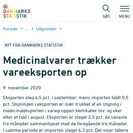
Gå
til
sidens
SØG
MENU
indhold
Forside
...
Udgivelser
NYT FRA DANMARKS STATISTIK
Medicinalvarer trækker
vareeksporten op
9. november 2020
Eksporten steg 4,5 pct. i september, mens importen faldt 0,5
pct. Stigningen i eksporten er især trukket af en stigning i
medicinaleksporten i varegruppen kemikalier mv. og sker
efter et fald i august. Eksporten er steget 2,5 pct. de seneste
tre måneder sammenlignet med de foregående tre måneder.
I samme periode er importen steget 6,3 pct. Det viser tallene