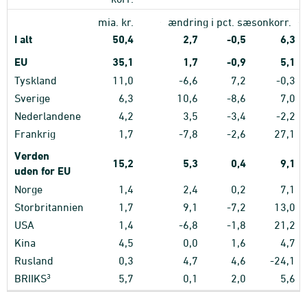
mia. kr.
ændring i pct. sæsonkorr.
I alt
50,4
2,7
-0,5
6,3
EU
35,1
1,7
-0,9
5,1
Tyskland
11,0
-6,6
7,2
-0,3
Sverige
6,3
10,6
-8,6
7,0
Nederlandene
4,2
3,5
-3,4
-2,2
Frankrig
1,7
-7,8
-2,6
27,1
Verden
15,2
5,3
0,4
9,1
uden for EU
Norge
1,4
2,4
0,2
7,1
Storbritannien
1,7
9,1
-7,2
13,0
USA
1,4
-6,8
-1,8
21,2
Kina
4,5
0,0
1,6
4,7
Rusland
0,3
4,7
4,6
-24,1
3
BRIIKS
5,7
0,1
2,0
5,6