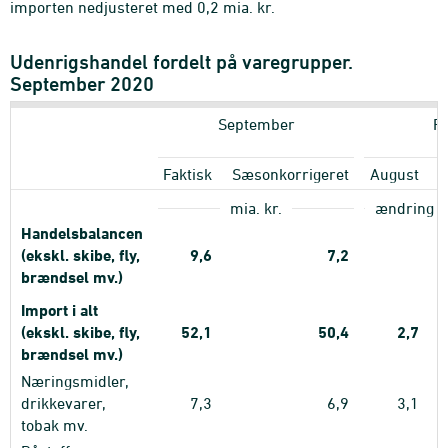
importen nedjusteret med 0,2 mia. kr.
Udenrigshandel fordelt på varegrupper.
September 2020
September
Pr
Faktisk
Sæsonkorrigeret
August
mia. kr.
ændring i 
Handelsbalancen
(ekskl. skibe, fly,
9,6
7,2
brændsel mv.)
Import i alt
(ekskl. skibe, fly,
52,1
50,4
2,7
brændsel mv.)
Næringsmidler,
drikkevarer,
7,3
6,9
3,1
tobak mv.