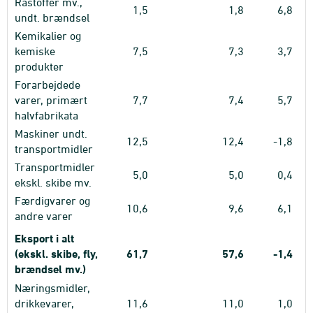
Råstoffer mv.,
1,5
1,8
6,8
undt. brændsel
Kemikalier og
kemiske
7,5
7,3
3,7
produkter
Forarbejdede
varer, primært
7,7
7,4
5,7
halvfabrikata
Maskiner undt.
12,5
12,4
-1,8
transportmidler
Transportmidler
5,0
5,0
0,4
ekskl. skibe mv.
Færdigvarer og
10,6
9,6
6,1
andre varer
Eksport i alt
(ekskl. skibe, fly,
61,7
57,6
-1,4
brændsel mv.)
Næringsmidler,
drikkevarer,
11,6
11,0
1,0