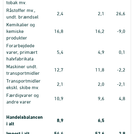
tobak mv.
Råstoffer mv.,
2,4
2,1
26,6
undt. brændsel
Kemikalier og
kemiske
16,8
16,2
-9,0
produkter
Forarbejdede
varer, primært
5,4
4,9
0,1
halvfabrikata
Maskiner undt.
12,7
11,8
-2,2
transportmidler
Transportmidler
2,1
2,0
-2,1
ekskl. skibe mv.
Færdigvarer og
10,9
9,6
4,8
andre varer
Handelsbalancen
8,9
6,5
i alt
Import i alt
54,4
52,6
2,9