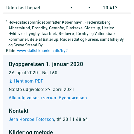
Uden fast bopæl
•
•
10
417
1
Hovedstadsområdet omfatter København, Frederiksberg,
Albertslund, Brøndby, Gentofte, Gladsaxe, Glostrup, Herlev,
Hvidovre, Lyngby-Taarbæk, Rødovre, Tårnby og Vallensbæk
kommuner, dele af Ballerup, Rudersdal og Furesø, samt Ishøj By
og Greve Strand By.
Kilde:
www.statistikbanken.dk/by2
.
Byopgørelsen 1. januar 2020
29. april 2020 - Nr. 160
Hent som PDF
Næste udgivelse: 29. april 2021
Alle udgivelser i serien: Byopgørelsen
Kontakt
Jørn Korsbø Petersen
,
tlf. 20 11 68 64
Kilder og metode