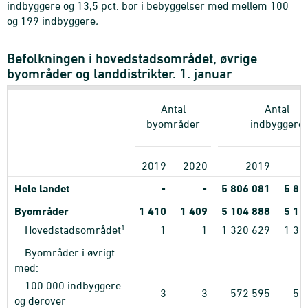
indbyggere og 13,5 pct. bor i bebyggelser med mellem 100
og 199 indbyggere
.
Befolkningen i hovedstadsområdet, øvrige
byområder og landdistrikter. 1. januar
Antal
Antal
byområder
indbyggere
2019
2020
2019
Hele landet
•
•
5
806
081
5
82
Byområder
1
410
1
409
5
104
888
5
12
1
Hovedstadsområdet
1
1
1
320
629
1
33
Byområder i øvrigt
med:
100.000 indbyggere
3
3
572
595
57
og derover