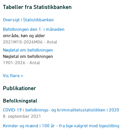
landdistrikter i Danmark.
Tabeller fra Statistikbanken
Oversigt i Statistikbanken
Befolkningen den 1. i måneden
område, køn og alder
2021M10-2026M06 - Antal
Nøgletal om befolkningen
Nøgletal om befolkningen
1901-2026 - Antal
Befolkningen 1. januar
Vis flere »
område, køn og alder
2008-2026 - Antal
Publikationer
Befolkningen 1. januar
byområder, landdistrikter og folketal, areal og
Befolkningstal
befolkningstæthed
COVID-19 i befolknings- og kriminalitetsstatistikken i 2020
2017-2026
8. september 2021
Befolkningen 1. januar
øer
Kvinder og mænd i 100 år - fra lige valgret mod ligestilling