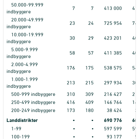
50.000-99.999
7
7
413
000
41
indbyggere
20.000-49.999
23
24
725
954
74
indbyggere
10.000-19.999
30
29
423
201
40
indbyggere
5.000-9.999
58
57
411
385
40
indbyggere
2.000-4.999
176
175
538
575
54
indbyggere
1.000-1.999
213
215
297
934
30
indbyggere
500-999 indbyggere
310
309
216
427
21
250-499 indbyggere
416
409
146
764
14
200-249 indbyggere
173
180
38
424
3
Landdistrikter
•
•
690
776
68
1-99
•
•
597
599
59
100-199
•
•
93
177
9