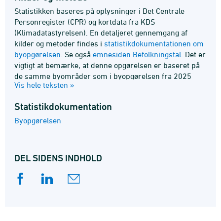
Statistikken baseres på oplysninger i Det Centrale
Personregister (CPR) og kortdata fra KDS
(Klimadatastyrelsen). En detaljeret gennemgang af
kilder og metoder findes i
statistikdokumentationen om
byopgørelsen
. Se også
emnesiden Befolkningstal
. Det er
vigtigt at bemærke, at denne opgørelsen er baseret på
de samme byområder som i byopgørelsen fra 2025
Vis hele teksten »
som er de senest tilgængelige oplysninger fra
Klimadatastyrelsen. I denne opgørelse indgår derfor
Statistik­dokumentation
ikke de nyeste ændringer, typisk udvidelser af en by
med nye byområder. Det betyder samtidigt, at antallet
Byopgørelsen
af indbyggere i byer med nye byområder
undervurderes, mens befolkningen i landdistrikterne
overvurderes, da de nyeste byområder ikke er
DEL SIDENS INDHOLD
medtaget og nye indbyggere der er flyttet ind i de nye
byområder derfor vil blive opgjort under
landdistrikterne. Ophør af opdateringer af registret
Danske Stednavne betyder at det fremadrettet ikke
bliver muligt af opgøre udviklingen af befolkningen i
byområder samt udviklingen af befolkningen i