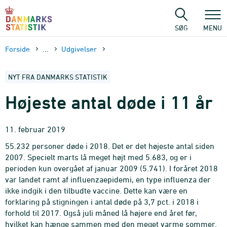
Gå
til
sidens
SØG
MENU
indhold
Forside
...
Udgivelser
NYT FRA DANMARKS STATISTIK
Højeste antal døde i 11 år
11. februar 2019
55.232 personer døde i 2018. Det er det højeste antal siden
2007. Specielt marts lå meget højt med 5.683, og er i
perioden kun overgået af januar 2009 (5.741). I foråret 2018
var landet ramt af influenzaepidemi, en type influenza der
ikke indgik i den tilbudte vaccine. Dette kan være en
forklaring på stigningen i antal døde på 3,7 pct. i 2018 i
forhold til 2017. Også juli måned lå højere end året før,
hvilket kan hænge sammen med den meget varme sommer.