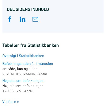
DEL SIDENS INDHOLD
Tabeller fra Statistikbanken
Oversigt i Statistikbanken
Befolkningen den 1. i måneden
område, køn og alder
2021M10-2026M06 - Antal
Nøgletal om befolkningen
Nøgletal om befolkningen
1901-2026 - Antal
Befolkningen 1. januar
Vis flere »
område, køn og alder