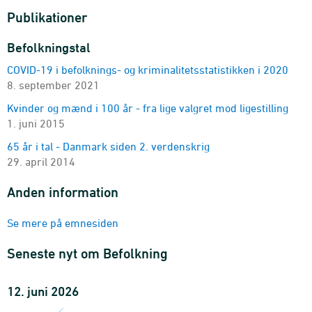
2008-2026 - Antal
Publikationer
Befolkningen 1. januar
byområder, landdistrikter og folketal, areal og
Befolkningstal
befolkningstæthed
COVID-19 i befolknings- og kriminalitetsstatistikken i 2020
2017-2026
8. september 2021
Befolkningen 1. januar
øer
Kvinder og mænd i 100 år - fra lige valgret mod ligestilling
1901-2026 - Antal
1. juni 2015
Befolkningen 1. januar
65 år i tal - Danmark siden 2. verdenskrig
byområder, landdistrikter, alder og køn
29. april 2014
2010-2026 - Antal
Anden information
Befolkningen 1. januar
kommune, bystørrelse, alder og køn
2010-2026 - Antal
Se mere på emnesiden
Befolkningens udvikling (foreløbig opgørelse)
Seneste nyt om Befolkning
område, bevægelsesart og køn
2007K2-2026K1 - Antal
12. juni 2026
Befolkningen den 1. i kvartalet
område, køn, alder og civilstand