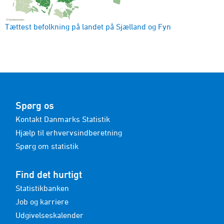
Befolkningen 1. januar
kommune, postnumre, køn og alder
Tættest befolkning på landet på Sjælland og Fyn
2010-2026 - Antal
Befolkningen 1. januar
sogn, køn og alder
2010-2026 - Antal
Spørg os
Kontakt Danmarks Statistik
Hjælp til erhvervsindberetning
Spørg om statistik
Find det hurtigt
Statistikbanken
Job og karriere
Udgivelseskalender