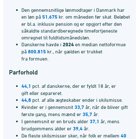
Den gennemsnitlige lønmodtager i Danmark har
en løn på
51.675
kr. om måneden før skat. Beløbet
er bl.a. inklusiv pension og er opgjort efter den
såkaldte standardberegnede timefortjeneste
omregnet til fuldtidsmånedsløn.
Danskerne havde i
2024
en median nettoformue
på
800.815
kr., når gælden er trukket
fra formuen.
Parforhold
44,1
pct. af danskerne, der er fyldt 18 år, er
gift eller separeret.
44,8
pct. af alle ægteskaber ender i skilsmisse.
Kvinder er i gennemsnit
33,7
år, når de bliver gift
første gang, mens mænd er
35,7
år.
I gennemsnit er en bruds alder
37,1
år, mens
brudgommens alder er
39,4
år.
De fleste skilsmisser sker, når folk er mellem
40