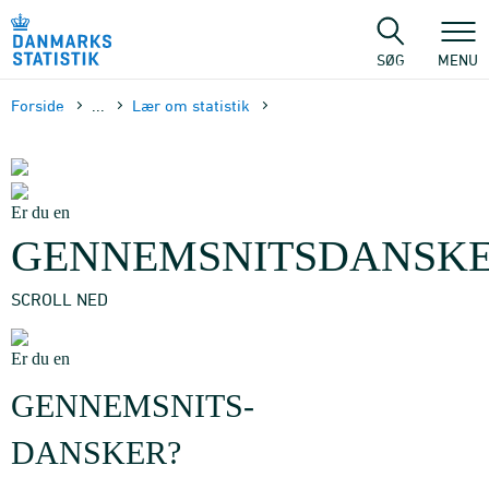
Gå
til
sidens
SØG
MENU
indhold
Forside
...
Lær om statistik
Er du en
GENNEMSNITSDANSKE
SCROLL NED
Er du en
GENNEMSNITS-
DANSKER?