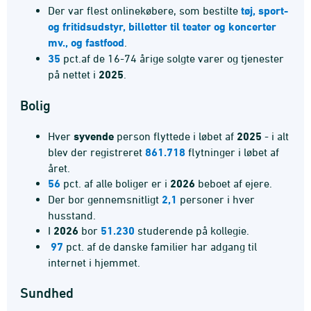
Der var flest onlinekøbere, som bestilte
tøj, sport-
og fritidsudstyr, billetter til teater og koncerter
mv., og fastfood
.
35
pct.
af de 16-74 årige solgte varer og tjenester
på nettet i
2025
.
Bolig
Hver
syvende
person flyttede i løbet af
2025
- i alt
blev der registreret
861.718
flytninger i løbet af
året.
56
pct. af alle boliger er i
2026
beboet af ejere.
Der bor gennemsnitligt
2,1
personer i hver
husstand.
I
2026
bor
51.230
studerende på kollegie.
97
pct. af de danske familier har adgang til
internet i hjemmet.
Sundhed