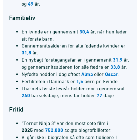
og
49
år.
Familieliv
En kvinde er i gennemsnit
30,4
år, når hun føder
sit første barn.
Gennemsnitsalderen for alle fødende kvinder er
31,8
år.
En nybagt førstegangsfar er i gennemsnit
31,9
år,
og gennemsnitsalderen for alle fædre er
33,8
år.
Nyfødte hedder i dag oftest
Alma
eller
Oscar
.
Fertiliteten i Danmark er
1,5
børn pr. kvinde.
I barnets første leveår holder mor i gennemsnit
240
barselsdage, mens far holder
77
dage
Fritid
"Ternet Ninja 3" var den mest sete film i
2025
med
752.000
solgte biografbilletter.
Vi går ikke i biografen så ofte som tidligere. I