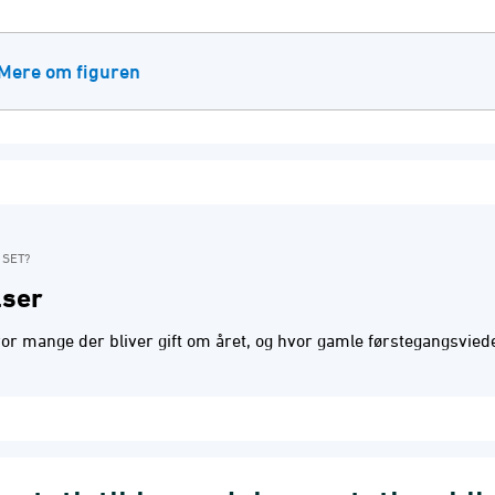
Mere om figuren
 SET?
lser
vor mange der bliver gift om året, og hvor gamle førstegangsviede