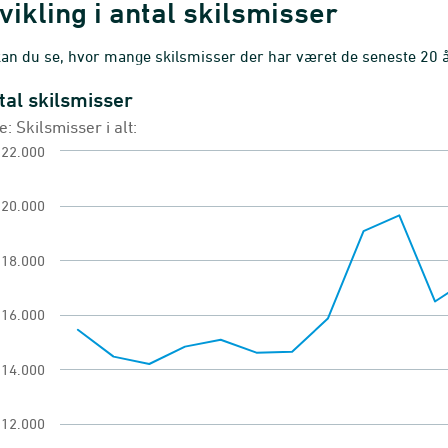
vikling i antal skilsmisser
an du se, hvor mange skilsmisser der har været de seneste 20 å
tal skilsmisser
l skilsmisser
e: Skilsmisser i alt:
 chart with 21 data points.
22.000
: Skilsmisser i alt:
lsmisser
20.000
w as data table, Antal skilsmisser
18.000
chart has 1 X axis displaying categories.
chart has 1 Y axis displaying Antal. Range: 10000
16.000
14.000
12.000