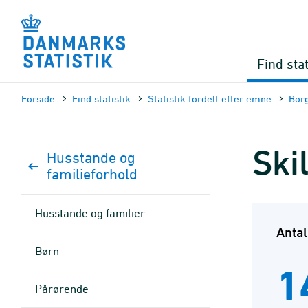
Gå
til
sidens
indhold
Find stat
Forside
Find statistik
Statistik fordelt efter emne
Bor
Ski
Husstande og
familieforhold
Husstande og familier
Antal
Børn
1
Pårørende