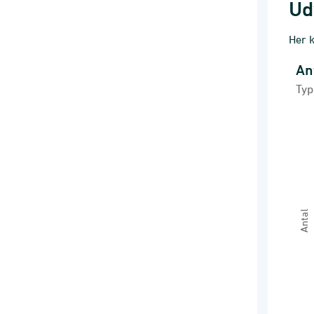
Ud
Her k
An
Anta
Typ
Line
Type
Ski
Vie
The 
The 
Antal