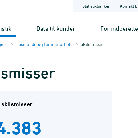
Statistikbanken
Kontakt D
istik
Data til kunder
For indberett
gere
Husstande og familieforhold
Skilsmisser
lsmisser
 skilsmisser
4.383