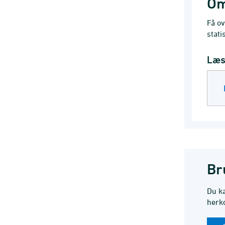
Om
Få ov
stati
Læs 
Br
Du ka
herk