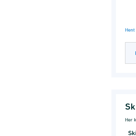
End 
Hent 
Sk
Her k
Sk