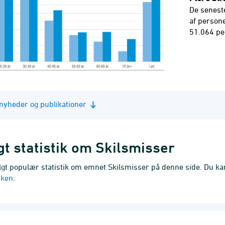
De seneste
af persone
51.064 pe
e nyheder og publikationer
t statistik om Skilsmisser
lgt populær statistik om emnet Skilsmisser på denne side. Du kan 
nken
.