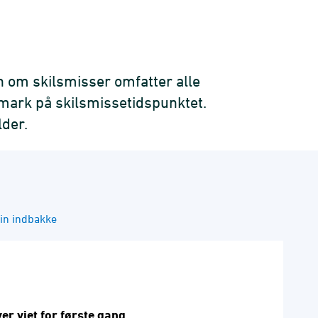
n om skilsmisser omfatter alle
nmark på skilsmissetidspunktet.
lder.
din indbakke
ver viet for første gang