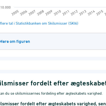
10.000
2009
2
2005
2012
2008
2015
2011
2007
2014
2010
2006
2013
of interactive chart.
flere tal i Statistikbanken om Skilsmisser (SKI6)
Mere om figuren
ilsmisser fordelt efter ægteskabe
an du se skilsmissernes fordeling efter ægteskabets varighed.
ilsmisser fordelt efter ægteskabets varighed, sen