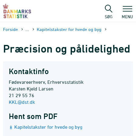
Gå
til
sidens
SØG
MENU
indhold
Forside
...
Kapitelstakster for hvede og byg
Præcision og pålidelighed
Kontaktinfo
Fødevareerhverv, Erhvervsstatistik
Karsten Kjeld Larsen
21 29 55 76
KKL@dst.dk
Hent som PDF
Kapitelstakster for hvede og byg