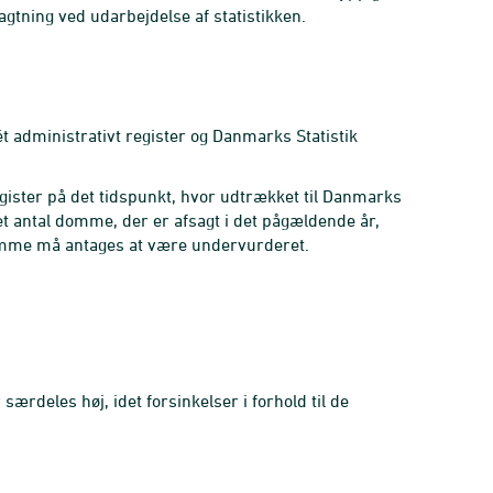
gtning ved udarbejdelse af statistikken.
 administrativt register og Danmarks Statistik
egister på det tidspunkt, hvor udtrækket til Danmarks
e et antal domme, der er afsagt i det pågældende år,
 domme må antages at være undervurderet.
særdeles høj, idet forsinkelser i forhold til de