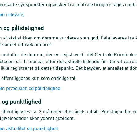
emsatte synspunkter og ønsker fra centrale brugere tages i betra
m relevans
 og pålidelighed
 af statistikken om domme vurderes som god. Data leveres fra ét
t samlet udtræk om året.
n omfatter de domme, der er registreret i det Centrale Kriminalr
retages, ca. 1. februar efter det aktuelle kalenderår. Der vil vær
kke registreret på dette tidspunkt. Det betyder, at antallet af
n offentliggøres kun som endelige tal.
m præcision og pålidelighed
t og punktlighed
 offentliggøres ca. 3 måneder efter årets udløb. Punktligheden er 
dgivelsestider sker yderst sjældent.
 aktualitet og punktlighed