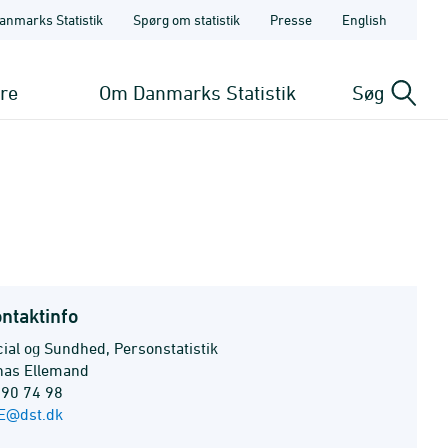
anmarks Statistik
Spørg om statistik
Presse
English
ere
Om Danmarks Statistik
Søg
ntaktinfo
cial og Sundhed, Personstatistik
nas Ellemand
 90 74 98
E@dst.dk