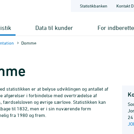
Statistikbanken
Kontakt D
istik
Data til kunder
For indberett
nt­ation
Domme
mme
d statistikken er at belyse udviklingen og antallet af
Ko
ige afgørelser i forbindelse med overtrædelse af
n, færdselsloven og øvrige særlove. Statistikken kan
So
tilbage til 1832, men er i sin nuværende form
Jo
elig fra 1980 og frem.
24
JO