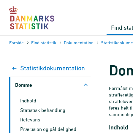
Gå
til
sidens
indhold
Find stat
Forside
Find statistik
Dokumen­tation
Statistik­dokume
Do
Statistik­dokument­ation
Domme
Formålet me
strafferetl
Indhold
straffelove
føres helt 
Statistisk behandling
sammenlign
Relevans
Indhold
Præcision og pålidelighed