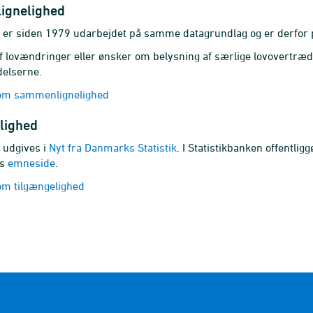
ignelighed
n er siden 1979 udarbejdet på samme datagrundlag og er derfor 
f lovændringer eller ønsker om belysning af særlige lovovertræd
delserne.
om sammenlignelighed
lighed
n udgives i
Nyt fra Danmarks Statistik
. I Statistikbanken offentli
ns
emneside
.
m tilgængelighed