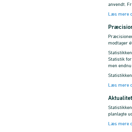
anvendt. Fr
Læs mere o
Præcision
Præcisionen
modtager é
Statistikke
Statistik fo
men endnu i
Statistikke
Læs mere o
Aktualite
Statistikken
planlagte u
Læs mere om