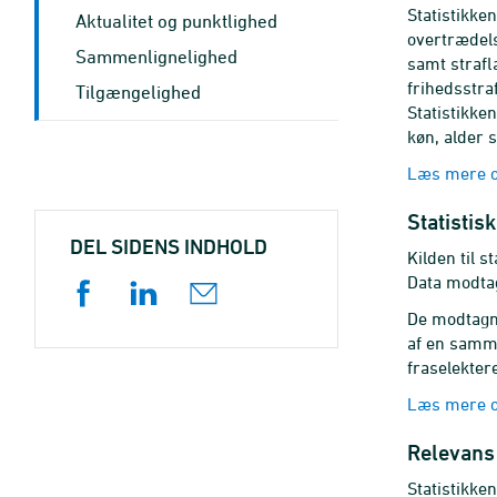
Statistikke
Aktualitet og punktlighed
overtrædels
Sammenlignelighed
samt strafl
frihedsstraf
Tilgængelighed
Statistikke
køn, alder 
Læs mere o
Statistis
DEL SIDENS INDHOLD
Kilden til s
Data modtag
De modtagn
af en samme
fraselekter
Læs mere o
Relevans
Statistikke