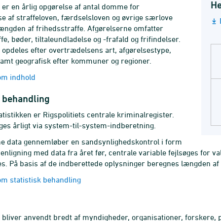
He
n er en årlig opgørelse af antal domme for
e af straffeloven, færdselsloven og øvrige særlove
ængden af frihedsstraffe. Afgørelserne omfatter
fe, bøder, tiltaleundladelse og -frafald og frifindelser.
n opdeles efter overtrædelsens art, afgørelsestype,
samt geografisk efter kommuner og regioner.
m indhold
k behandling
tatistikken er Rigspolitiets centrale kriminalregister.
es årligt via system-til-system-indberetning.
e data gennemløber en sandsynlighedskontrol i form
nligning med data fra året før, centrale variable fejlsøges for v
es. På basis af de indberettede oplysninger beregnes længden af 
m statistisk behandling
n bliver anvendt bredt af myndigheder, organisationer, forskere, 