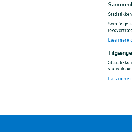
Sammenl
Statistikke
Som følge a
lovovertræ
Læs mere 
Tilgænge
Statistikke
statistikke
Læs mere o