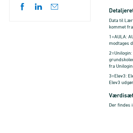
Detaljere
Data til Læ
kommet fra.
1=AULA: AUL
modtages de
2=Unilogin:
grundskolen
fra Unilogi
3=Elev3: El
Elev3 udgør
Værdisæ
Der findes 