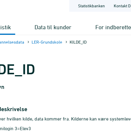
Statistikbanken
Kontakt D
istik
Data til kunder
For indberett
annelsesdata
LER-Grundskole
KILDE_ID
DE_ID
vn
Beskrivelse
er hvilken kilde, data kommer fra. Kilderne kan være systemleve
nilogin 3=Elev3