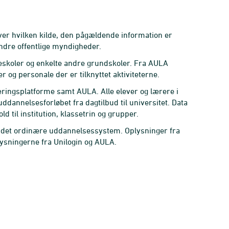
iver hvilken kilde, den pågældende information er
ndre offentlige myndigheder.
keskoler og enkelte andre grundskoler. Fra AULA
 og personale der er tilknyttet aktiviteterne.
 læringsplatforme samt AULA. Alle elever og lærere i
uddannelsesforløbet fra dagtilbud til universitet. Data
 til institution, klassetrin og grupper.
 i det ordinære uddannelsessystem. Oplysninger fra
lysningerne fra Unilogin og AULA.