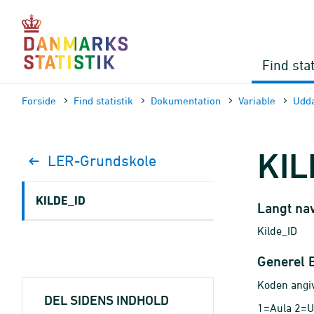
Gå
til
sidens
indhold
Find stat
Forside
Find statistik
Dokumen­tation
Variable
Udd
KIL
LER-Grundskole
KILDE_ID
Langt na
Kilde_ID
Generel 
Koden angiv
DEL SIDENS INDHOLD
1=Aula 2=U