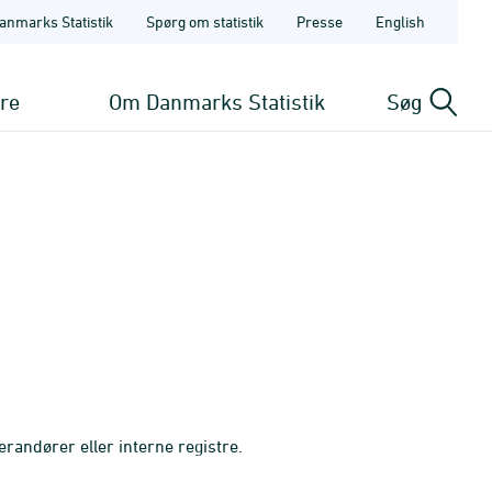
anmarks Statistik
Spørg om statistik
Presse
English
ere
Om Danmarks Statistik
Søg
randører eller interne registre.