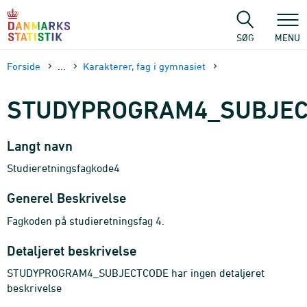
Gå
til
sidens
SØG
MENU
indhold
Forside
...
Karakterer, fag i gymnasiet
STUDYPROGRAM4_SUBJEC
Langt navn
Studieretningsfagkode4
Generel Beskrivelse
Fagkoden på studieretningsfag 4.
Detaljeret beskrivelse
STUDYPROGRAM4_SUBJECTCODE har ingen detaljeret
beskrivelse