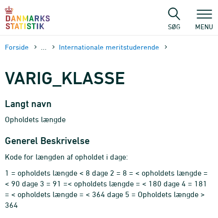
Gå
til
sidens
SØG
MENU
indhold
Forside
...
Internationale meritstuderende
VARIG_KLASSE
Langt navn
Opholdets længde
Generel Beskrivelse
Kode for længden af opholdet i dage:
1 = opholdets længde < 8 dage 2 = 8 = < opholdets længde =
< 90 dage 3 = 91 =< opholdets længde = < 180 dage 4 = 181
= < opholdets længde = < 364 dage 5 = Opholdets længde >
364