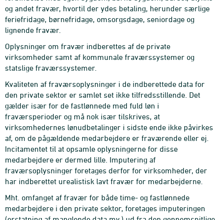
og andet fravær, hvortil der ydes betaling, herunder særlige
feriefridage, børnefridage, omsorgsdage, seniordage og
lignende fravær.
Oplysninger om fravær indberettes af de private
virksomheder samt af kommunale fraværssystemer og
statslige fraværssystemer.
Kvaliteten af fraværsoplysninger i de indberettede data for
den private sektor er samlet set ikke tilfredsstillende. Det
gælder især for de fastlønnede med fuld løn i
fraværsperioder og må nok især tilskrives, at
virksomhedernes lønudbetalinger i sidste ende ikke påvirkes
af, om de pågældende medarbejdere er fraværende eller ej.
Incitamentet til at opsamle oplysningerne for disse
medarbejdere er dermed lille. Imputering af
fraværsoplysninger foretages derfor for virksomheder, der
har indberettet urealistisk lavt fravær for medarbejderne.
Mht. omfanget af fravær for både time- og fastlønnede
medarbejdere i den private sektor, foretages imputeringen
(erstatning af manglende data mv.) ud fra den gennemsnitlige