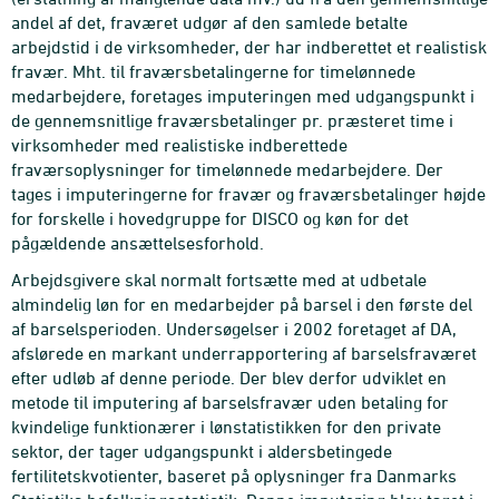
andel af det, fraværet udgør af den samlede betalte
arbejdstid i de virksomheder, der har indberettet et realistisk
fravær. Mht. til fraværsbetalingerne for timelønnede
medarbejdere, foretages imputeringen med udgangspunkt i
de gennemsnitlige fraværsbetalinger pr. præsteret time i
virksomheder med realistiske indberettede
fraværsoplysninger for timelønnede medarbejdere. Der
tages i imputeringerne for fravær og fraværsbetalinger højde
for forskelle i hovedgruppe for DISCO og køn for det
pågældende ansættelsesforhold.
Arbejdsgivere skal normalt fortsætte med at udbetale
almindelig løn for en medarbejder på barsel i den første del
af barselsperioden. Undersøgelser i 2002 foretaget af DA,
afslørede en markant underrapportering af barselsfraværet
efter udløb af denne periode. Der blev derfor udviklet en
metode til imputering af barselsfravær uden betaling for
kvindelige funktionærer i lønstatistikken for den private
sektor, der tager udgangspunkt i aldersbetingede
fertilitetskvotienter, baseret på oplysninger fra Danmarks