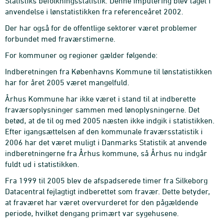
Statistiks befolkningsstatistik. Denne imputering blev taget i
anvendelse i lønstatistikken fra referenceåret 2002.
Der har også for de offentlige sektorer været problemer
forbundet med fraværstimerne.
For kommuner og regioner gælder følgende:
Indberetningen fra Københavns Kommune til lønstatistikken
har for året 2005 været mangelfuld.
Århus Kommune har ikke været i stand til at indberette
fraværsoplysninger sammen med lønoplysningerne. Det
betød, at de til og med 2005 næsten ikke indgik i statistikken.
Efter igangsættelsen af den kommunale fraværsstatistik i
2006 har det været muligt i Danmarks Statistik at anvende
indberetningerne fra Århus kommune, så Århus nu indgår
fuldt ud i statistikken.
Fra 1999 til 2005 blev de afspadserede timer fra Silkeborg
Datacentral fejlagtigt indberettet som fravær. Dette betyder,
at fraværet har været overvurderet for den pågældende
periode, hvilket dengang primært var sygehusene.