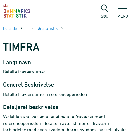
Gå
til
sidens
SØG
MENU
indhold
Forside
...
Lønstatistik
TIMFRA
Langt navn
Betalte fraværstimer
Generel Beskrivelse
Betalte fraværstimer i referenceperioden
Detaljeret beskrivelse
Variablen angiver antallet af betalte fraværstimer i
referenceperioden. Betalte fraværstimer er fravær i
forbindelse med egen sygdom, børns sygdom, barsel, ulykke