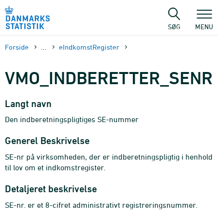
Gå
til
sidens
SØG
MENU
indhold
Forside
...
eIndkomstRegister
VMO_INDBERETTER_SENR
Langt navn
Den indberetningspligtiges SE-nummer
Generel Beskrivelse
SE-nr på virksomheden, der er indberetningspligtig i henhold
til lov om et indkomstregister.
Detaljeret beskrivelse
SE-nr. er et 8-cifret administrativt registreringsnummer.