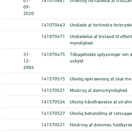
01-
141070461
Offentlig forhånelse af tross
09-
2020
141070463
Undlade at forhindre forbryde
141070471
Undladelse af bistand til offent
myndighed
31-
141070475
Tilbageholde oplysninger om 
12-
uskyld
2004
141570515
Ulovlig opkrævning af skat mv
141570521
Misbrug af domsmyndighed
141570524
Ulovlig håndhævelse af straf
141570527
Ulovlig behandling af retssage
141570531
Hindring af dommes fuldbyrd