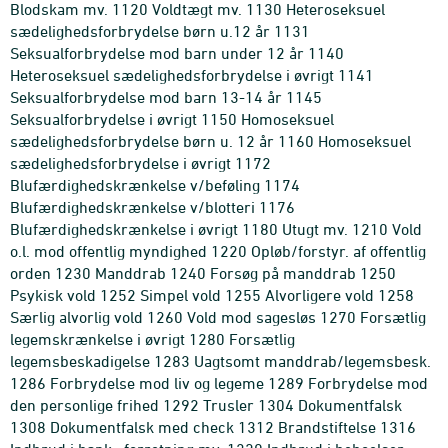
Blodskam mv. 1120 Voldtægt mv. 1130 Heteroseksuel
sædelighedsforbrydelse børn u.12 år 1131
Seksualforbrydelse mod barn under 12 år 1140
Heteroseksuel sædelighedsforbrydelse i øvrigt 1141
Seksualforbrydelse mod barn 13-14 år 1145
Seksualforbrydelse i øvrigt 1150 Homoseksuel
sædelighedsforbrydelse børn u. 12 år 1160 Homoseksuel
sædelighedsforbrydelse i øvrigt 1172
Blufærdighedskrænkelse v/beføling 1174
Blufærdighedskrænkelse v/blotteri 1176
Blufærdighedskrænkelse i øvrigt 1180 Utugt mv. 1210 Vold
o.l. mod offentlig myndighed 1220 Opløb/forstyr. af offentlig
orden 1230 Manddrab 1240 Forsøg på manddrab 1250
Psykisk vold 1252 Simpel vold 1255 Alvorligere vold 1258
Særlig alvorlig vold 1260 Vold mod sagesløs 1270 Forsætlig
legemskrænkelse i øvrigt 1280 Forsætlig
legemsbeskadigelse 1283 Uagtsomt manddrab/legemsbesk.
1286 Forbrydelse mod liv og legeme 1289 Forbrydelse mod
den personlige frihed 1292 Trusler 1304 Dokumentfalsk
1308 Dokumentfalsk med check 1312 Brandstiftelse 1316