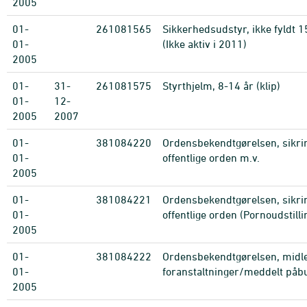
2005
01-
261081565
Sikkerhedsudstyr, ikke fyldt 15
01-
(Ikke aktiv i 2011)
2005
01-
31-
261081575
Styrthjelm, 8-14 år (klip)
01-
12-
2005
2007
01-
381084220
Ordensbekendtgørelsen, sikri
01-
offentlige orden m.v.
2005
01-
381084221
Ordensbekendtgørelsen, sikri
01-
offentlige orden (Pornoudstilli
2005
01-
381084222
Ordensbekendtgørelsen, midle
01-
foranstaltninger/meddelt påb
2005