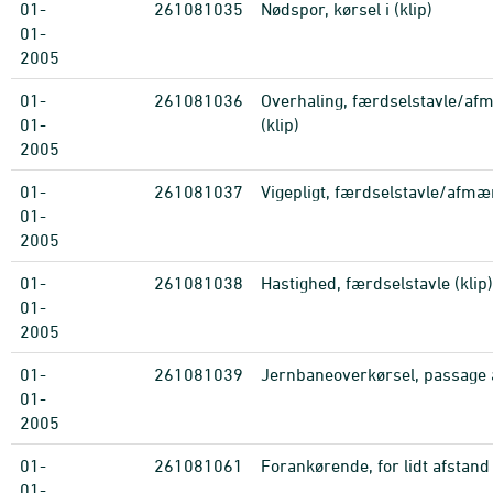
01-
261081035
Nødspor, kørsel i (klip)
01-
2005
01-
261081036
Overhaling, færdselstavle/af
01-
(klip)
2005
01-
261081037
Vigepligt, færdselstavle/afmær
01-
2005
01-
261081038
Hastighed, færdselstavle (klip)
01-
2005
01-
261081039
Jernbaneoverkørsel, passage a
01-
2005
01-
261081061
Forankørende, for lidt afstand t
01-