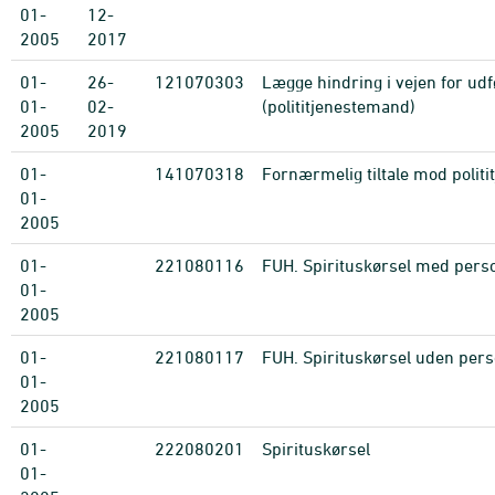
01-
12-
2005
2017
01-
26-
121070303
Lægge hindring i vejen for udf
01-
02-
(polititjenestemand)
2005
2019
01-
141070318
Fornærmelig tiltale mod polit
01-
2005
01-
221080116
FUH. Spirituskørsel med per
01-
2005
01-
221080117
FUH. Spirituskørsel uden per
01-
2005
01-
222080201
Spirituskørsel
01-