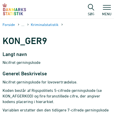
Gå
til
sidens
SØG
MENU
indhold
Forside
...
Kriminalstatistik
KON_GER9
Langt navn
Nicifret gerningskode
Generel Beskrivelse
Nicifret gerningskode for lovovertrædelse.
Koden består af Rigspolitiets 5-cifrede gerningskode (se
KON_AFGERKOD) og fire foranstillede cifre, der angiver
kodens placering i hierarkiet.
Variablen erstatter den den tidligere 7-cifrede gerningskode