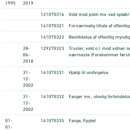
1995
2019
121070316
Vold mod politi mv. ved opløb
141070321
Fornærmelig tiltale af offentl
141070322
Bestikkelse af offentlig myndi
28-
129270323
Trusler, vold o.l. mod vidner 
06-
nærmeste (Forekommer først
2018
31-
141070331
Hjælp til undvigelse
12-
2002
31-
141070332
Fanger mv., ulovlig forbindel
12-
2002
01-
141070335
Fange, flygtet
01-