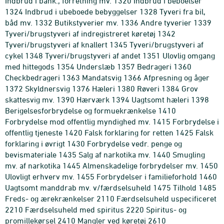
Indbrud i bank., forretning mv. 1320 Indbrud i beboelser
1324 Indbrud i ubeboede bebyggelser 1328 Tyveri fra bil,
båd mv. 1332 Butikstyverier mv. 1336 Andre tyverier 1339
Tyveri/brugstyveri af indregistreret køretøj 1342
Tyveri/brugstyveri af knallert 1345 Tyveri/brugstyveri af
cykel 1348 Tyveri/brugstyveri af andet 1351 Ulovlig omgang
med hittegods 1354 Underslæb 1357 Bedrageri 1360
Checkbedrageri 1363 Mandatsvig 1366 Afpresning og åger
1372 Skyldnersvig 1376 Hæleri 1380 Røveri 1384 Grov
skattesvig mv. 1390 Hærværk 1394 Uagtsomt hæleri 1398
Berigelsesforbrydelse og formuekrænkelse 1410
Forbrydelse mod offentlig myndighed mv. 1415 Forbrydelse i
offentlig tjeneste 1420 Falsk forklaring for retten 1425 Falsk
forklaring i øvrigt 1430 Forbrydelse vedr. penge og
bevismateriale 1435 Salg af narkotika mv. 1440 Smugling
mv. af narkotika 1445 Almenskadelige forbrydelser mv. 1450
Ulovligt erhverv mv. 1455 Forbrydelser i familieforhold 1460
Uagtsomt manddrab mv. v/færdselsuheld 1475 Tilhold 1485
Freds- og ærekrænkelser 2110 Færdselsuheld uspecificeret
2210 Færdselsuheld med spiritus 2220 Spiritus- og
promillekørsel 2410 Mangler ved køretøj 2610