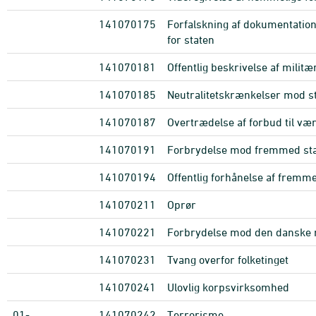
141070175
Forfalskning af dokumentation
for staten
141070181
Offentlig beskrivelse af milit
141070185
Neutralitetskrænkelser mod s
141070187
Overtrædelse af forbud til vær
141070191
Forbrydelse mod fremmed st
141070194
Offentlig forhånelse af fremm
141070211
Oprør
141070221
Forbrydelse mod den danske 
141070231
Tvang overfor folketinget
141070241
Ulovlig korpsvirksomhed
01-
141070242
Terrorisme