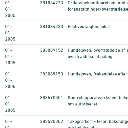
01-
381084223
Ordensbekendtgørelsen, midle
01-
foranstaltninger/overtrædels
2005
01-
381084233
Politivedtægten, lokal
01-
2005
01-
383089152
Hundeloven, overtrædelse af,
01-
overtrædelse af pålæg
2005
01-
383089153
Hundeloven, frakendelse efter
01-
2005
01-
383590301
Kontrolapparatværksted, beke
01-
om autoriseret
2005
01-
383590302
Takografkort - fører, bekendt
01-
udstedelse af