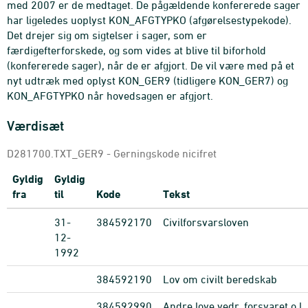
med 2007 er de medtaget. De pågældende konfererede sager
har ligeledes uoplyst KON_AFGTYPKO (afgørelsestypekode).
Det drejer sig om sigtelser i sager, som er
færdigefterforskede, og som vides at blive til biforhold
(konfererede sager), når de er afgjort. De vil være med på et
nyt udtræk med oplyst KON_GER9 (tidligere KON_GER7) og
KON_AFGTYPKO når hovedsagen er afgjort.
Værdisæt
D281700.TXT_GER9 - Gerningskode nicifret
Gyldig
Gyldig
fra
til
Kode
Tekst
31-
384592170
Civilforsvarsloven
12-
1992
384592190
Lov om civilt beredskab
384592990
Andre love vedr. forsvaret o.l.