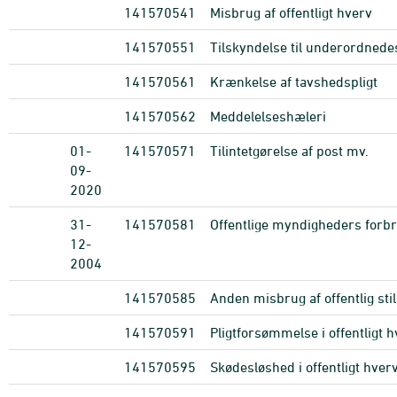
141570541
Misbrug af offentligt hverv
141570551
Tilskyndelse til underordnede
141570561
Krænkelse af tavshedspligt
141570562
Meddelelseshæleri
01-
141570571
Tilintetgørelse af post mv.
09-
2020
31-
141570581
Offentlige myndigheders forb
12-
2004
141570585
Anden misbrug af offentlig sti
141570591
Pligtforsømmelse i offentligt 
141570595
Skødesløshed i offentligt hver