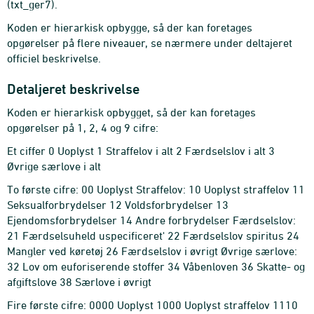
(txt_ger7).
Koden er hierarkisk opbygge, så der kan foretages
opgørelser på flere niveauer, se nærmere under deltajeret
officiel beskrivelse.
Detaljeret beskrivelse
Koden er hierarkisk opbygget, så der kan foretages
opgørelser på 1, 2, 4 og 9 cifre:
Et ciffer 0 Uoplyst 1 Straffelov i alt 2 Færdselslov i alt 3
Øvrige særlove i alt
To første cifre: 00 Uoplyst Straffelov: 10 Uoplyst straffelov 11
Seksualforbrydelser 12 Voldsforbrydelser 13
Ejendomsforbrydelser 14 Andre forbrydelser Færdselslov:
21 Færdselsuheld uspecificeret' 22 Færdselslov spiritus 24
Mangler ved køretøj 26 Færdselslov i øvrigt Øvrige særlove:
32 Lov om euforiserende stoffer 34 Våbenloven 36 Skatte- og
afgiftslove 38 Særlove i øvrigt
Fire første cifre: 0000 Uoplyst 1000 Uoplyst straffelov 1110