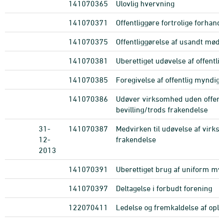
141070365
Ulovlig hvervning
141070371
Offentliggøre fortrolige forhan
141070375
Offentliggørelse af usandt mø
141070381
Uberettiget udøvelse af offent
141070385
Foregivelse af offentlig myndi
141070386
Udøver virksomhed uden offen
bevilling/trods frakendelse
31-
141070387
Medvirken til udøvelse af vir
12-
frakendelse
2013
141070391
Uberettiget brug af uniform m
141070397
Deltagelse i forbudt forening
122070411
Ledelse og fremkaldelse af op