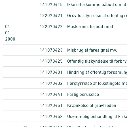
141070415
Ikke efterkomme påbud om at 
122070421
Grov forstyrrelse af offentlig 
01-
122070422
Maskering, forbud mod
01-
2000
141070423
Misbrug af faresignal mv.
141070425
Offentlig tilskyndelse til forbr
141070431
Hindring af offentlig forsamlin
141070432
Forstyrrelse af folketingets mø
141070441
Farlig beruselse
141070451
Krænkelse af gravfreden
141070452
Usømmelig behandling af kirk