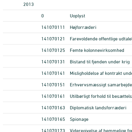
2013
0
Uoplyst
141070111
Højforræderi
141070121
Farevoldende offentlige udtale
141070125
Femte kolonnevirksomhed
141070131
Bistand til fjenden under krig
141070141
Misligholdelse af kontrakt und
141070151
Erhvervsmæssigt samarbejde
141070161
Utilbørligt forhold til besætte
141070163
Diplomatisk landsforræderi
141070165
Spionage
141070173
Videregivelse af hemmelige fo