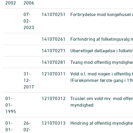
2002
2006
07-
141070251
Forbrydelse mod kongehuset i
02-
2023
141070261
Forhindring af folketingsvalg 
141070271
Uberettiget deltagelse i folket
141070281
Tvang mod offentlig myndighe
31-
121070311
Vold o.l. mod nogen i offentlig
12-
(Forekommer første gang i 19
2017
01-
121070312
Trusler om vold mv. mod offen
01-
myndighed
1995
01-
26-
121070313
Hindring af offentlig myndigh
01-
02-