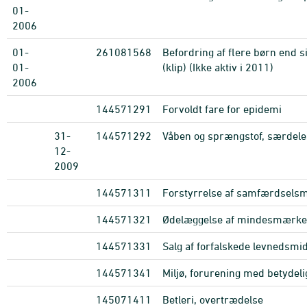
01-
2006
01-
261081568
Befordring af flere børn end 
01-
(klip) (Ikke aktiv i 2011)
2006
144571291
Forvoldt fare for epidemi
31-
144571292
Våben og sprængstof, særdeles
12-
2009
144571311
Forstyrrelse af samfærdselsm
144571321
Ødelæggelse af mindesmærker
144571331
Salg af forfalskede levnedsmid
144571341
Miljø, forurening med betydel
145071411
Betleri, overtrædelse