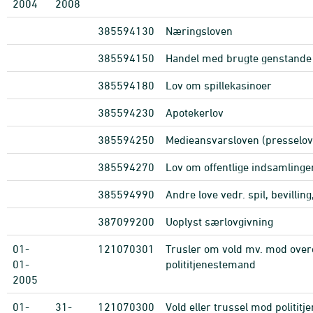
2004
2008
385594130
Næringsloven
385594150
Handel med brugte genstande
385594180
Lov om spillekasinoer
385594230
Apotekerlov
385594250
Medieansvarsloven (presselov
385594270
Lov om offentlige indsamlinge
385594990
Andre love vedr. spil, bevillin
387099200
Uoplyst særlovgivning
01-
121070301
Trusler om vold mv. mod over
01-
polititjenestemand
2005
01-
31-
121070300
Vold eller trussel mod politit