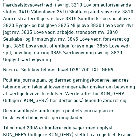
Færdselslovsovertræd. i øvrigt 3210 Lov om euforiserende
stoffer 3410 Våbenloven 3610 Skatte og afgiftslove mv. 3810
Andre strafferetlige særlove 3815 Sundheds- og sociallove
3820 Bygge- og boliglove 3825 Miljølove 3830 Love vedr. dyr,
jagt mv. 3835 Love vedr. arbejde, transport mv. 3840
Selskabs- og firmalovgiv. mv. 3845 Love vedr. forsvaret og
lign. 3850 Love vedr. offentlige forsyninger 3855 Love vedr.
spil, bevilling, næring 3865 Særlovgivning i øvrigt 3870
Uoplyst særlovgivning
Ni cifre: Se tilknyttet værdisæt D281700.TXT_GER9.
Politiets journalplan, og dermed gerningskoderne, ændres
løbende som følge af lovændringer eller ønsker om belysning
af særlige lovovertrædelser. Værdisættet for KON_GER9
(tidligere KON_GER7) har derfor også løbende ændret sig.
De væsentligste ændringer i politiets journalplan er
beskrevet i bilag vedr. gerningskoder.
Til og med 2006 er konfererede sager med uoplyst
KON_GER9 (tidligere KON_GER7) slettet fra registret. Fra og