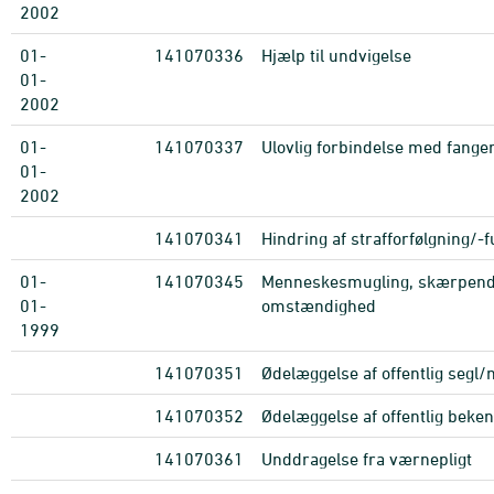
2002
01-
141070336
Hjælp til undvigelse
01-
2002
01-
141070337
Ulovlig forbindelse med fange
01-
2002
141070341
Hindring af strafforfølgning/-
01-
141070345
Menneskesmugling, skærpen
01-
omstændighed
1999
141070351
Ødelæggelse af offentlig segl
141070352
Ødelæggelse af offentlig beke
141070361
Unddragelse fra værnepligt