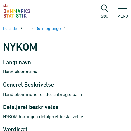
Gå
til
sidens
SØG
MENU
indhold
Forside
...
Børn og unge
NYKOM
Langt navn
Handlekommune
Generel Beskrivelse
Handlekommune for det anbragte barn
Detaljeret beskrivelse
NYKOM har ingen detaljeret beskrivelse
Værdisæt