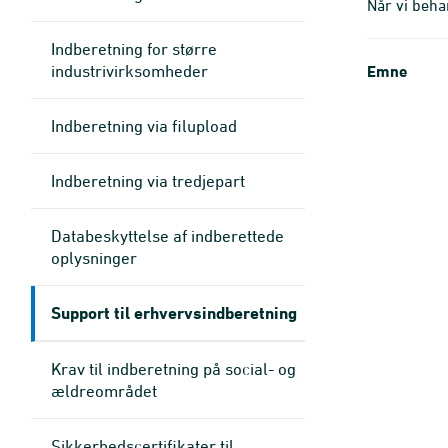
Når vi beha
Indberetning for større
industrivirksomheder
Emne
Indberetning via filupload
Indberetning via tredjepart
Databeskyttelse af indberettede
oplysninger
Support til erhvervsindberetning
Krav til indberetning på social- og
ældreområdet
Sikkerhedscertifikater til