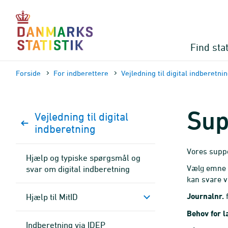
Gå
til
sidens
indhold
Find stat
Forside
For indberettere
Vejledning til digital indberetni
Sup
Vejledning til digital
indberetning
Vores supp
Hjælp og typiske spørgsmål og
Vælg emne n
svar om digital indberetning
kan svare vi
Journalnr.
f
Hjælp til MitID
Behov for l
Indberetning via IDEP