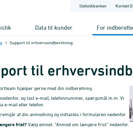
Statistikbanken
Kontakt D
istik
Data til kunder
For indberett
ng
Support til erhvervsindberetning
port til erhvervsind
ortteam hjælper gerne med din indberetning.
edenfor, og tast e-mail, telefonnummer, spørgsmål m.m. Vi
a e-mail eller telefon.
remgår af din anmodning og indtastes i formularen nedenfor.
ængere frist?
Vælg emnet: ”Anmod om længere frist” nedenfor.