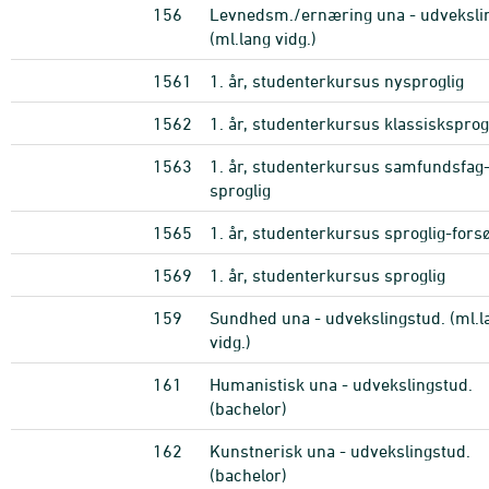
156
Levnedsm./ernæring una - udveksli
(ml.lang vidg.)
1561
1. år, studenterkursus nysproglig
1562
1. år, studenterkursus klassisksprog
1563
1. år, studenterkursus samfundsfag
sproglig
1565
1. år, studenterkursus sproglig-fors
1569
1. år, studenterkursus sproglig
159
Sundhed una - udvekslingstud. (ml.l
vidg.)
161
Humanistisk una - udvekslingstud.
(bachelor)
162
Kunstnerisk una - udvekslingstud.
(bachelor)