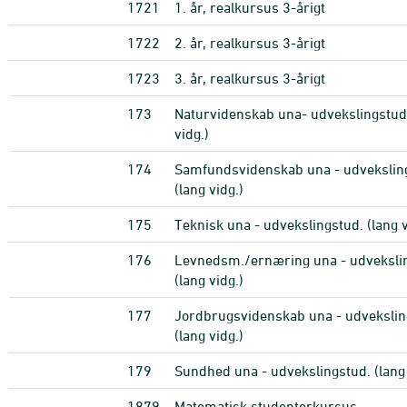
1721
1. år, realkursus 3-årigt
1722
2. år, realkursus 3-årigt
1723
3. år, realkursus 3-årigt
173
Naturvidenskab una- udvekslingstud.
vidg.)
174
Samfundsvidenskab una - udvekslin
(lang vidg.)
175
Teknisk una - udvekslingstud. (lang v
176
Levnedsm./ernæring una - udveksli
(lang vidg.)
177
Jordbrugsvidenskab una - udvekslin
(lang vidg.)
179
Sundhed una - udvekslingstud. (lang 
1879
Matematisk studenterkursus