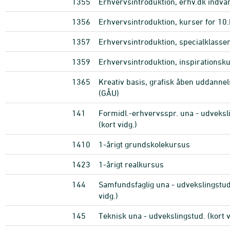
1355
Erhvervsintroduktion, erhv.dk indva
1356
Erhvervsintroduktion, kurser for 10.
1357
Erhvervsintroduktion, specialklasse
1359
Erhvervsintroduktion, inspirationsk
1365
Kreativ basis, grafisk åben uddannel
(GÅU)
141
Formidl.-erhvervsspr. una - udveksl
(kort vidg.)
1410
1-årigt grundskolekursus
1423
1-årigt realkursus
144
Samfundsfaglig una - udvekslingstud
vidg.)
145
Teknisk una - udvekslingstud. (kort v