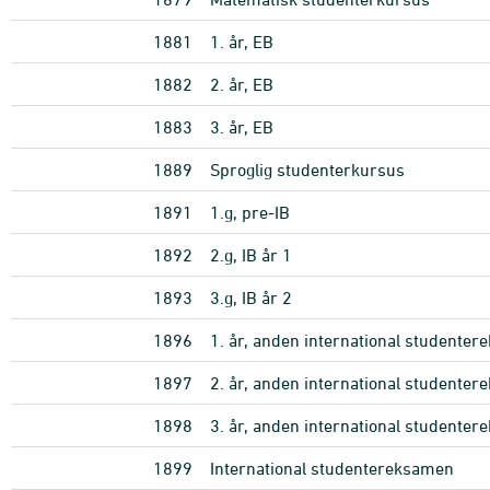
1881
1. år, EB
1882
2. år, EB
1883
3. år, EB
1889
Sproglig studenterkursus
1891
1.g, pre-IB
1892
2.g, IB år 1
1893
3.g, IB år 2
1896
1. år, anden international studente
1897
2. år, anden international studente
1898
3. år, anden international studente
1899
International studentereksamen