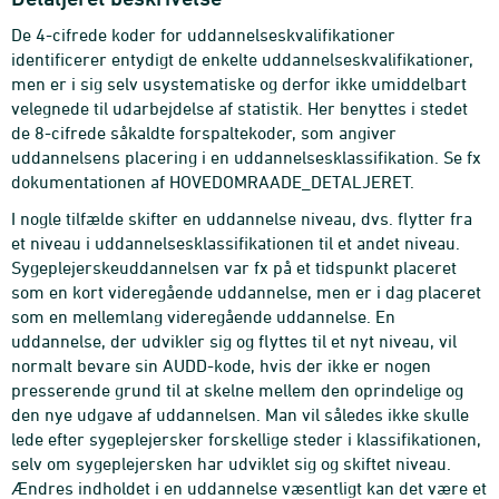
De 4-cifrede koder for uddannelseskvalifikationer
identificerer entydigt de enkelte uddannelseskvalifikationer,
men er i sig selv usystematiske og derfor ikke umiddelbart
velegnede til udarbejdelse af statistik. Her benyttes i stedet
de 8-cifrede såkaldte forspaltekoder, som angiver
uddannelsens placering i en uddannelsesklassifikation. Se fx
dokumentationen af HOVEDOMRAADE_DETALJERET.
I nogle tilfælde skifter en uddannelse niveau, dvs. flytter fra
et niveau i uddannelsesklassifikationen til et andet niveau.
Sygeplejerskeuddannelsen var fx på et tidspunkt placeret
som en kort videregående uddannelse, men er i dag placeret
som en mellemlang videregående uddannelse. En
uddannelse, der udvikler sig og flyttes til et nyt niveau, vil
normalt bevare sin AUDD-kode, hvis der ikke er nogen
presserende grund til at skelne mellem den oprindelige og
den nye udgave af uddannelsen. Man vil således ikke skulle
lede efter sygeplejersker forskellige steder i klassifikationen,
selv om sygeplejersken har udviklet sig og skiftet niveau.
Ændres indholdet i en uddannelse væsentligt kan det være et