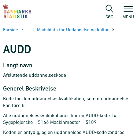
Gå
til
sidens
SØG
MENU
indhold
Forside
...
Moduldata for Uddannelse og kultur
AUDD
Langt navn
Afsluttende uddannelseskode
Generel Beskrivelse
Kode for den uddannelseskvalifikation, som en uddannelse
kan føre til.
Alle uddannelseskvalifikationer har en AUDD-kode. fx:
Sygeplejerske = 5166 Maskinmester = 5189
Koden er entydig, og en uddannelses AUDD-kode ændres