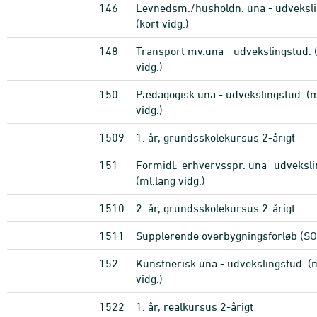
146
Levnedsm./husholdn. una - udveksli
(kort vidg.)
148
Transport mv.una - udvekslingstud. 
vidg.)
150
Pædagogisk una - udvekslingstud. (m
vidg.)
1509
1. år, grundsskolekursus 2-årigt
151
Formidl.-erhvervsspr. una- udveksli
(ml.lang vidg.)
1510
2. år, grundsskolekursus 2-årigt
1511
Supplerende overbygningsforløb (SO
152
Kunstnerisk una - udvekslingstud. (
vidg.)
1522
1. år, realkursus 2-årigt