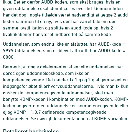
ikke. Det er derfor AUDD-koden, som skal bruges, hvis en
given uddannelse skal identificeres over tid. Gennem tiden
har det dog i nogle tilfælde været nødvendigt at lægge 2 audd
koder sammen til en ny, hvis der har været tale om den
samme kvalifikation og splitte en audd kode op, hvis 2
kvalifikationer har været indberettet på samme kode.
Uddannelser, som endnu ikke er afsluttet, har AUDD-kode =
9999 Uddannelser, som er blevet afbrudt, har AUDD-kode =
0000
Bemærk, at nogle delelementer af enkelte uddannelser har
deres egen uddannelseskode, som ikke er
kompetencegivende. Det gælder fx 1.g og 2.g af gymnasiet og
indgangsforløbet til erhvervsuddannelserne. Hvis man fx kun
ønsker de kompetencegivende uddannelser, skal man
benytte KOMP-koden i kombination med AUDD-koden. KOMP-
koden angiver om en uddannelse er kompetencegivende eller
ej og KOMP = 1,3,7 definerede kompetencegivende
uddannelser. Se i øvrigt dokumentationen af KOMP-variablen.
Detaljeret beskrivelse