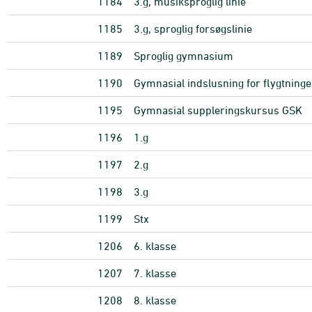
1184
3.g, musiksproglig linie
1185
3.g, sproglig forsøgslinie
1189
Sproglig gymnasium
1190
Gymnasial indslusning for flygtninge
1195
Gymnasial suppleringskursus GSK
1196
1.g
1197
2.g
1198
3.g
1199
Stx
1206
6. klasse
1207
7. klasse
1208
8. klasse