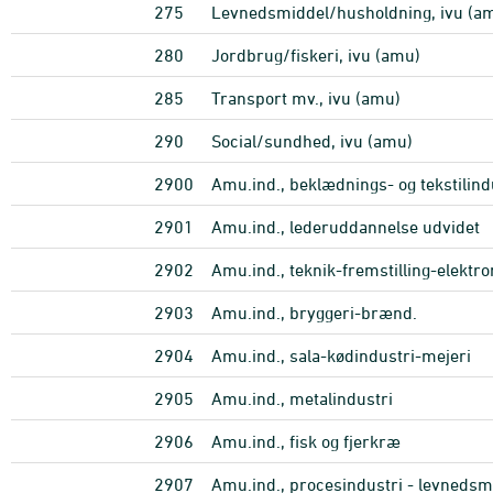
275
Levnedsmiddel/husholdning, ivu (a
280
Jordbrug/fiskeri, ivu (amu)
285
Transport mv., ivu (amu)
290
Social/sundhed, ivu (amu)
2900
Amu.ind., beklædnings- og tekstilind
2901
Amu.ind., lederuddannelse udvidet
2902
Amu.ind., teknik-fremstilling-elektro
2903
Amu.ind., bryggeri-brænd.
2904
Amu.ind., sala-kødindustri-mejeri
2905
Amu.ind., metalindustri
2906
Amu.ind., fisk og fjerkræ
2907
Amu.ind., procesindustri - levnedsm