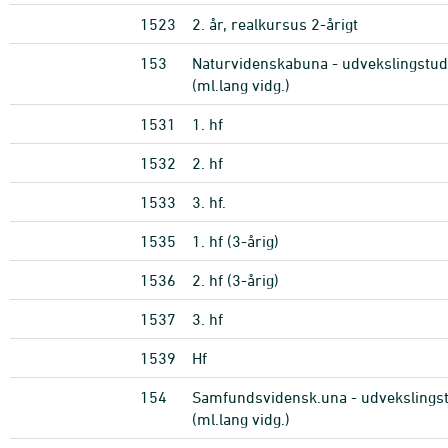
1523
2. år, realkursus 2-årigt
153
Naturvidenskabuna - udvekslingstud
(ml.lang vidg.)
1531
1. hf
1532
2. hf
1533
3. hf.
1535
1. hf (3-årig)
1536
2. hf (3-årig)
1537
3. hf
1539
Hf
154
Samfundsvidensk.una - udvekslings
(ml.lang vidg.)