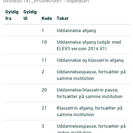
D400600.TXT_AFGANGSART - Afgangsart
Gyldig
Gyldig
fra
til
Kode
Tekst
1
Uddannelse afgang
10
Uddannelse afgang (udgår med
ELEV3 version 2014 V1)
11
Uddannelse og klassetrin afgang
2
Uddannelsespause, fortsætter på
samme institution
20
Uddannelse/klassetrin pause,
fortsætter på samme institution
21
Klassetrin afgang, fortsætter på
samme institution
3
Uddannelsespause, fortsætter på
anden institution