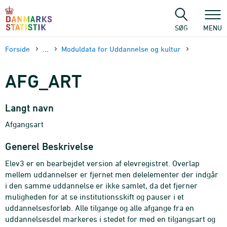
Gå
til
sidens
SØG
MENU
indhold
Forside
...
Moduldata for Uddannelse og kultur
AFG_ART
Langt navn
Afgangsart
Generel Beskrivelse
Elev3 er en bearbejdet version af elevregistret. Overlap
mellem uddannelser er fjernet men delelementer der indgår
i den samme uddannelse er ikke samlet, da det fjerner
muligheden for at se institutionsskift og pauser i et
uddannelsesforløb. Alle tilgange og alle afgange fra en
uddannelsesdel markeres i stedet for med en tilgangsart og