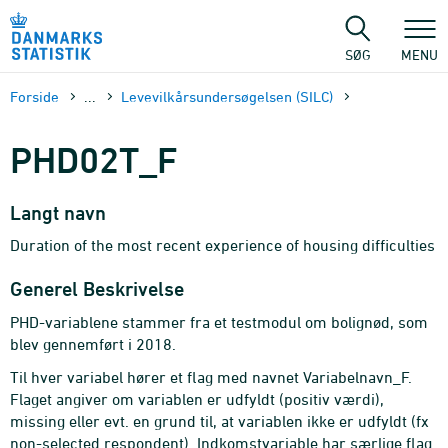
Gå
til
sidens
SØG
MENU
indhold
Forside
...
Levevilkårsundersøgelsen (SILC)
PHD02T_F
Langt navn
Duration of the most recent experience of housing difficulties
Generel Beskrivelse
PHD-variablene stammer fra et testmodul om bolignød, som
blev gennemført i 2018.
Til hver variabel hører et flag med navnet Variabelnavn_F.
Flaget angiver om variablen er udfyldt (positiv værdi),
missing eller evt. en grund til, at variablen ikke er udfyldt (fx
non-selected respondent). Indkomstvariable har særlige flag.