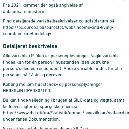
Fra 2021 kommer der også angivelse af
dataindsamlingsform.
Find detaljerede variabelbeskrivelser og udfaldsrum på
https://ec.europa.eu/eurostat/web/income-and-living-
conditions/methodology.
Detaljeret beskrivelse
Alle variable i P-filen er personoplysninger. Nogle variable
findes kun for én person i husstanden (den udtrukne
person/selected respondent). Andre variable findes for alle
personer på 16 år og derover.
Kobling mellem husstands- og personoplysninger:
HB030=INT(PB030/100).
Du kan finde vejledning i brugen af SILC-data og vægte, samt
kildeoversigter og spørgeskemaer på
https://www.dst.dk/da/Statistik/emner/levevilkaar/velfaerdsi
under fanen Dokumentation.
Se også Eurostats hjemmeside om SILC på