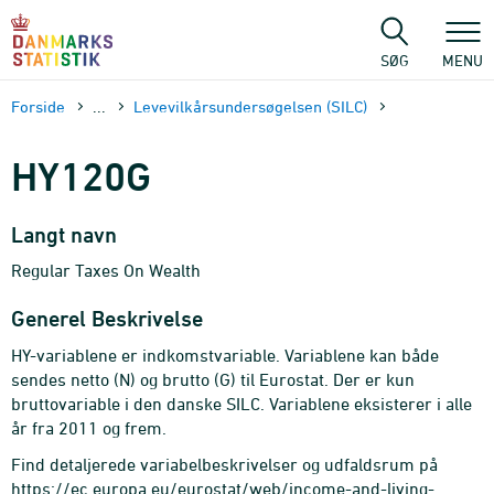
Gå
til
sidens
SØG
MENU
indhold
Forside
...
Levevilkårsundersøgelsen (SILC)
HY120G
Langt navn
Regular Taxes On Wealth
Generel Beskrivelse
HY-variablene er indkomstvariable. Variablene kan både
sendes netto (N) og brutto (G) til Eurostat. Der er kun
bruttovariable i den danske SILC. Variablene eksisterer i alle
år fra 2011 og frem.
Find detaljerede variabelbeskrivelser og udfaldsrum på
https://ec.europa.eu/eurostat/web/income-and-living-