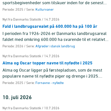
sportsbegivenheder som tilskuer inden for de seneste
12 måneder. De yngste er oftest på stadion. 18 pct.
Periode: 2025 / Serie:
Kulturvaner
blandt de 16-24-årig ...
Nyt fra Danmarks Statistik / 14.7.2026
Fald i landbrugsarealet på 600.000 ha på 100 år
I perioden fra 1926-2026 er Danmarks landbrugsareal
faldet med omkring 600.000 ha svarende til et relativt
fald på 19 pct. Landbrugsarealet toppede i 1938 med
Periode: 2026 / Serie:
Afgrøder i dansk landbrug
næsten 3,3 ...
Nyt fra Danmarks Statistik / 14.7.2026
Alma og Oscar topper navne til nyfødte i 2025
Alma og Oscar ligger på førstepladsen, som de mest
populære navne til nyfødte piger og drenge i 2025.
Begge navne har været på førstepladsen før.
Periode: 2025 / Serie:
Fornavne - nyfødte
10. juli 2026
Nyt fra Danmarks Statistik / 10.7.2026