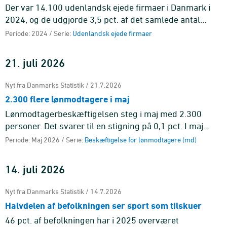
Der var 14.100 udenlandsk ejede firmaer i Danmark i
2024, og de udgjorde 3,5 pct. af det samlede antal
firmaer i den markedsrettede sektor i Danmark. Fra
Periode: 2024 / Serie:
Udenlandsk ejede firmaer
2023 til 2024 st ...
21. juli 2026
Nyt fra Danmarks Statistik / 21.7.2026
2.300 flere lønmodtagere i maj
Lønmodtagerbeskæftigelsen steg i maj med 2.300
personer. Det svarer til en stigning på 0,1 pct. I maj
havde 3.087.900 personer et lønmodtagerjob.
Periode: Maj 2026 / Serie:
Beskæftigelse for lønmodtagere (md)
14. juli 2026
Nyt fra Danmarks Statistik / 14.7.2026
Halvdelen af befolkningen ser sport som tilskuer
46 pct. af befolkningen har i 2025 overværet