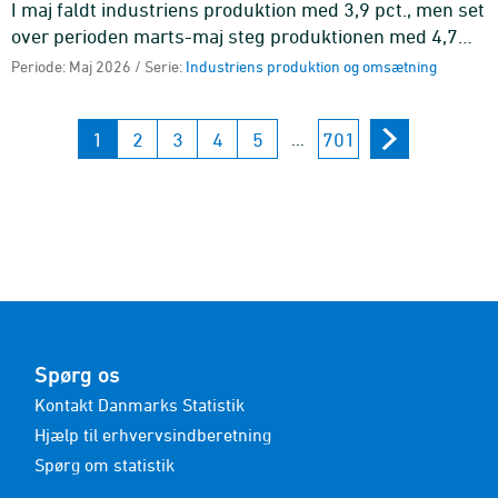
I maj faldt industriens produktion med 3,9 pct., men set
over perioden marts-maj steg produktionen med 4,7
pct. i forhold til perioden december-februar.
Periode: Maj 2026 / Serie:
Industriens produktion og omsætning
1
2
3
4
5
701
...
Spørg os
Kontakt Danmarks Statistik
Hjælp til erhvervsindberetning
Spørg om statistik