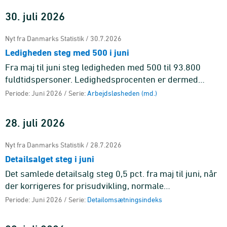
30. juli 2026
Nyt fra Danmarks Statistik / 30.7.2026
Ledigheden steg med 500 i juni
Fra maj til juni steg ledigheden med 500 til 93.800
fuldtidspersoner. Ledighedsprocenten er dermed
uændret med 3,1 pct. af arbejdsstyrken.
Periode: Juni 2026 / Serie:
Arbejdsløsheden (md.)
28. juli 2026
Nyt fra Danmarks Statistik / 28.7.2026
Detailsalget steg i juni
Det samlede detailsalg steg 0,5 pct. fra maj til juni, når
der korrigeres for prisudvikling, normale
sæsonudsving og effekten af handelsdage. Det er
Periode: Juni 2026 / Serie:
Detailomsætningsindeks
anden måned i træk me ...