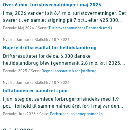
Over 6 mio. turistovernatninger i maj 2026
I maj 2026 var der i alt 6,4 mio. turistovernatninger. Det
svarer til en samlet stigning på 7 pct., eller 425.000
flere overnatninger end i maj 2025. Overnatninger på
Periode: Maj 2026 / Serie:
Turistovernatninger i Danmark (md.)
cam ...
Nyt fra Danmarks Statistik / 10.7.2026
Højere driftsresultat for heltidslandbrug
Driftsresultatet for de ca. 6.000 danske
heltidslandbrug blev i gennemsnit 2,8 mio. kr. i 2025,
hvilket var 1,3 mio. kr. mere end i 2024. Resultatet er en
Periode: 2025 / Serie:
Regnskabsstatistik for jordbrug
fremgang fra de ...
Nyt fra Danmarks Statistik / 10.7.2026
Inflationen er uændret i juni
I juni steg det samlede forbrugerprisindeks med 1,9
pct. i forhold til samme måned året før. I maj var den
tilsvarende stigning ligeledes 1,9 pct. Det er
Periode: Juni 2026 / Serie:
Forbruger- og nettoprisindeks
hovedgruppen tra ...