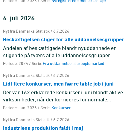
Periode: Juni 2026 / Serie:
Nyregistrerede motorkøretøjer
6. juli 2026
Nyt fra Danmarks Statistik / 6.7.2026
Beskæftigelsen stiger for alle uddannelsesgrupper
Andelen af beskæftigede blandt nyuddannede er
stigende på tværs af alle uddannelsesgrupper.
Periode: 2024 / Serie:
Fra uddannelse til arbejdsmarked
Nyt fra Danmarks Statistik / 6.7.2026
Lidt flere konkurser, men færre tabte job i juni
Der var 162 erklærede konkurser i juni blandt aktive
virksomheder, når der korrigeres for normale
sæsonudsving, hvilket svarer til en stigning på 3,3 pct.
Periode: Juni 2026 / Serie:
Konkurser
sammenlignet me ...
Nyt fra Danmarks Statistik / 6.7.2026
Industriens produktion faldt i maj