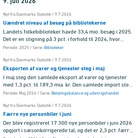
9. juli 2026
Nyt fra Danmarks Statistik / 9.7.2026
Uændret niveau af besøg på bibliotekerne
Landets folkebiblioteker havde 33,4 mio. besøg i 2025.
Det er en stigning på 3 pct. i forhold til 2024, hvor
folkebibliotekerne havde 32,5 mio. besøg.
Periode: 2025 / Serie:
Biblioteker
Nyt fra Danmarks Statistik / 9.7.2026
Eksporten af varer og tjenester steg i maj
I maj steg den samlede eksport af varer og tjenester
med 1,3 pct. til 189,3 mia. kr. Den samlede import steg
med 1,8 pct. til 160,4 mia. kr.
Periode: Maj 2026 / Serie:
Betalingsbalance og udenrigshandel
Nyt fra Danmarks Statistik / 9.7.2026
Færre nye personbiler i juni
Der blev registreret 17.300 nye personbiler i juni 2026
opgjort i sæsonkorrigerede tal, og det er 2,3 pct. færre
end i maj.