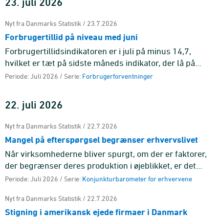
23. juli 2026
Nyt fra Danmarks Statistik / 23.7.2026
Forbrugertillid på niveau med juni
Forbrugertillidsindikatoren er i juli på minus 14,7,
hvilket er tæt på sidste måneds indikator, der lå på
minus 14,0. Gennemsnittet for de seneste seks
Periode: Juli 2026 / Serie:
Forbrugerforventninger
måneder ligger på ...
22. juli 2026
Nyt fra Danmarks Statistik / 22.7.2026
Mangel på efterspørgsel begrænser erhvervslivet
Når virksomhederne bliver spurgt, om der er faktorer,
der begrænser deres produktion i øjeblikket, er det
mangel på efterspørgsel, der er den mest udbredte
Periode: Juli 2026 / Serie:
Konjunkturbarometer for erhvervene
årsag på tværs ...
Nyt fra Danmarks Statistik / 22.7.2026
Stigning i amerikansk ejede firmaer i Danmark