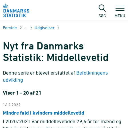
Gå
til
sidens
SØG
MENU
indhold
Forside
...
Udgivelser
Nyt fra Danmarks
Statistik: Middellevetid
Denne serie er blevet erstattet af
Befolkningens
udvikling
Viser 1 - 20 af 21
16.2.2022
Mindre fald i kvinders middellevetid
I 2020/2021 var middellevetiden 79,6 år for mænd og