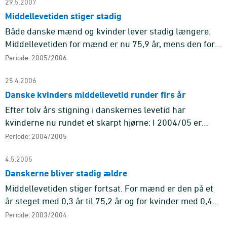
29.5.2007
Middellevetiden stiger stadig
Både danske mænd og kvinder lever stadig længere.
Middellevetiden for mænd er nu 75,9 år, mens den for
kvinder er 80,4 år. Siden sidste år er der tale om en
Periode: 2005/2006
stigning på 0 ...
25.4.2006
Danske kvinders middellevetid runder firs år
Efter tolv års stigning i danskernes levetid har
kvinderne nu rundet et skarpt hjørne: I 2004/05 er
middellevetiden for kvinder 80,2 år. På et år er den
Periode: 2004/2005
gennemsnitlige le ...
4.5.2005
Danskerne bliver stadig ældre
Middellevetiden stiger fortsat. For mænd er den på et
år steget med 0,3 år til 75,2 år og for kvinder med 0,4
år til 79,9. Det er ellevte år i træk, at middellevetiden st
Periode: 2003/2004
...