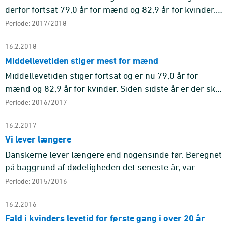
derfor fortsat 79,0 år for mænd og 82,9 år for kvinder. I
foråret 2018 var landet ramt af influenzaepidemi, en
Periode: 2017/2018
type in ...
16.2.2018
Middellevetiden stiger mest for mænd
Middellevetiden stiger fortsat og er nu 79,0 år for
mænd og 82,9 år for kvinder. Siden sidste år er der sket
en stigning på 0,14 år for mændene og 0,03 år for
Periode: 2016/2017
kvinderne.
16.2.2017
Vi lever længere
Danskerne lever længere end nogensinde før. Beregnet
på baggrund af dødeligheden det seneste år, var
middellevetiden 78,8 år for 0-årige mænd og 82,8 år
Periode: 2015/2016
for 0-årige kvind ...
16.2.2016
Fald i kvinders levetid for første gang i over 20 år