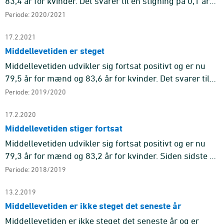
83,4 år for kvinder. Det svarer til en stigning på 0,1 år
for mænd og et fald på 0,2 år for kvinder siden seneste
Periode: 2020/2021
opgø ...
17.2.2021
Middellevetiden er steget
Middellevetiden udvikler sig fortsat positivt og er nu
79,5 år for mænd og 83,6 år for kvinder. Det svarer til
en stigning på 0,2 år for mænd og 0,4 år for kvinder
Periode: 2019/2020
siden ...
17.2.2020
Middellevetiden stiger fortsat
Middellevetiden udvikler sig fortsat positivt og er nu
79,3 år for mænd og 83,2 år for kvinder. Siden sidste år
er der sket en stigning på 0,31 år for mændene og 0,27
Periode: 2018/2019
år ...
13.2.2019
Middellevetiden er ikke steget det seneste år
Middellevetiden er ikke steget det seneste år og er