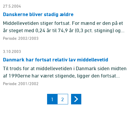
27.5.2004
Danskerne bliver stadig ældre
Middellevetiden stiger fortsat. For mænd er den på et
år steget med 0,24 år til 74,9 år (0,3 pct. stigning) og
for kvinder med 0,25 år til 79,5 år (0,3 pct. stigning). De
Periode: 2002/2003
...
3.10.2003
Danmark har fortsat relativ lav middellevetid
Til trods for at middellevetiden i Danmark siden midten
af 1990erne har været stigende, ligger den fortsat
lavere end i de fleste vesteuropæiske lande. Kun Irland
Periode: 2001/2002
har en ...
1
2