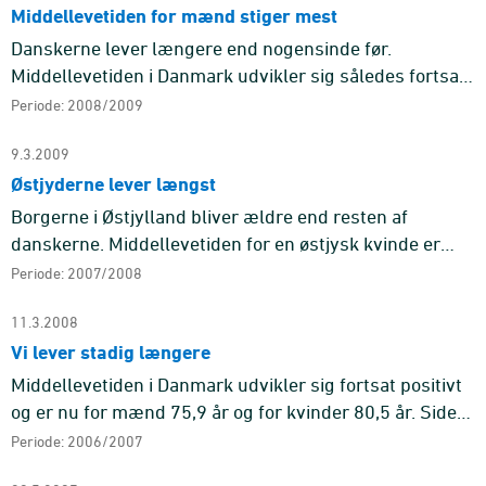
Middellevetiden for mænd stiger mest
Danskerne lever længere end nogensinde før.
Middellevetiden i Danmark udvikler sig således fortsat
positivt og er nu 76,52 år for mænd og 80,75 år for
Periode: 2008/2009
kvinder. Siden sids ...
9.3.2009
Østjyderne lever længst
Borgerne i Østjylland bliver ældre end resten af
danskerne. Middellevetiden for en østjysk kvinde er
80,99 år, mens mændene når op på 76,66 år.
Periode: 2007/2008
Nordsjællænderne bliver næ ...
11.3.2008
Vi lever stadig længere
Middellevetiden i Danmark udvikler sig fortsat positivt
og er nu for mænd 75,9 år og for kvinder 80,5 år. Siden
sidste år er der tale om en lille stigning på 0,07 år for ...
Periode: 2006/2007