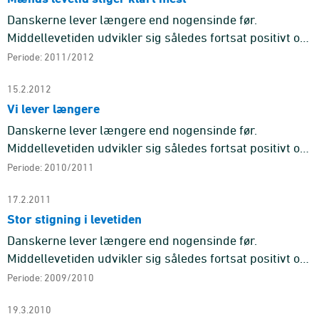
Danskerne lever længere end nogensinde før.
Middellevetiden udvikler sig således fortsat positivt og
er nu 77,9 år for mænd og 81,9 år for kvinder. Siden
Periode: 2011/2012
sidste år er der ...
15.2.2012
Vi lever længere
Danskerne lever længere end nogensinde før.
Middellevetiden udvikler sig således fortsat positivt og
er nu 77,3 år for mænd og 81,6 år for kvinder. Siden
Periode: 2010/2011
sidste år er der ...
17.2.2011
Stor stigning i levetiden
Danskerne lever længere end nogensinde før.
Middellevetiden udvikler sig således fortsat positivt og
er nu 77,1 år for mænd og 81,2 år for kvinder. Siden
Periode: 2009/2010
sidste år er der ...
19.3.2010