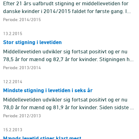
Efter 21 års uafbrudt stigning er middellevetiden for
danske kvinder i 2014/2015 faldet for første gang. I
2014/2015 var middellevetiden 82,5 år for kvinder,
Periode: 2014/2015
hvilket er e ...
13.2.2015
Stor stigning i levetiden
Middellevetiden udvikler sig fortsat positivt og er nu
78,5 år for mænd og 82,7 år for kvinder. Stigningen har
været usædvanlig stor siden sidste år.
Periode: 2013/2014
12.2.2014
Mindste stigning i levetiden i seks år
Middellevetiden udvikler sig fortsat positivt og er nu
78,0 år for mænd og 81,9 år for kvinder. Siden sidste år
er der sket en stigning på 0,12 år for mændene og 0,07
Periode: 2012/2013
år ...
15.2.2013
Mænds levetid stiger klart mest