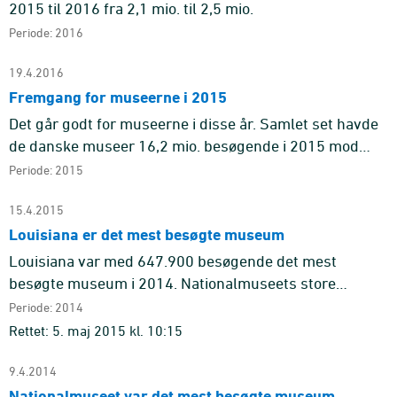
2015 til 2016 fra 2,1 mio. til 2,5 mio.
Periode: 2016
19.4.2016
Fremgang for museerne i 2015
Det går godt for museerne i disse år. Samlet set havde
de danske museer 16,2 mio. besøgende i 2015 mod
14,6 mio. i 2014, hvilket er en stigning på 11 pct. For de
Periode: 2015
statslig ...
15.4.2015
Louisiana er det mest besøgte museum
Louisiana var med 647.900 besøgende det mest
besøgte museum i 2014. Nationalmuseets store
afdeling i København, Prinsens Palais var det
Periode: 2014
næstmest besøgte museum med 591.00 ...
Rettet: 5. maj 2015 kl. 10:15
9.4.2014
Nationalmuseet var det mest besøgte museum