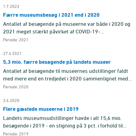
1.7.2022
Færre museumsbesøg i 2021 end i 2020
Antallet af besøgende på museerne var både i 2020 og
2021 meget stærkt påvirket af COVID-19-
nedlukningerne.
Periode: 2021
27.4.2021
5,3 mio. færre besøgende på landets museer
Antallet af besøgende til museernes udstillinger faldt
med mere end en tredjedel i 2020 sammenlignet med
året før. I 2020 var der 10,3 mio. besøgende, hvilket er
Periode: 2020
5,3 mio. ...
3.6.2020
Flere gæstede museerne i 2019
Landets museumsudstillinger havde i alt 15,6 mio.
besøgende i 2019 - en stigning på 3 pct. i forhold til
2018. Lidt over halvdelen (54 pct.) af besøgene var på
Periode: 2019