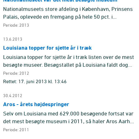
Nationalmuseets store afdeling i København, Prinsens
Palais, oplevede en fremgang på hele 50 pct. i
publikumstallet og blev med 728.000 besøgende det
Periode: 2013
mest besøgte museum ...
13.6.2013
Louisiana topper for sjette år i træk
Louisiana topper for sjette år i træk listen over de mest
besøgte museer. Besøgstallet på Louisiana faldt dog
fra 2011 til 2012 med 6 pct. og endte på 593.000. ARoS
Periode: 2012
Aarhu ...
Rettet: 17. juni 2013 kl. 13:46
30.4.2012
Aros - årets højdespringer
Selv om Louisiana med 629.000 besøgende fortsat var
det mest besøgte museum i 2011, så haler Aros Aarhus
Kunstmuseum kraftigt ind. Med en stigning i
Periode: 2011
besøgstallet på 136 p ...