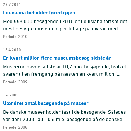
29.7.2011
Louisiana beholder førertrøjen
Med 558.000 besøgende i 2010 er Louisiana fortsat det
mest besøgte museum og er tilbage på niveau med
besøgstallet for 2008, hvor museets jubilæum blev
Periode: 2010
markeret med en ræ ...
16.4.2010
En kvart million flere museumsbesøg sidste år
Museerne havde sidste år 10,7 mio. besøgende, hvilket
svarer til en fremgang på næsten en kvart million i
forhold til året før. Dermed er besøgstallet for 2009
Periode: 2009
blandt de ...
1.4.2009
Uændret antal besøgende på museer
De danske museer holder fast i de besøgende. Således
var der i 2008 i alt 10,6 mio. besøgende på de danske
museer, hvilket er 0,5 pct. færre end året før. Louisiana
Periode: 2008