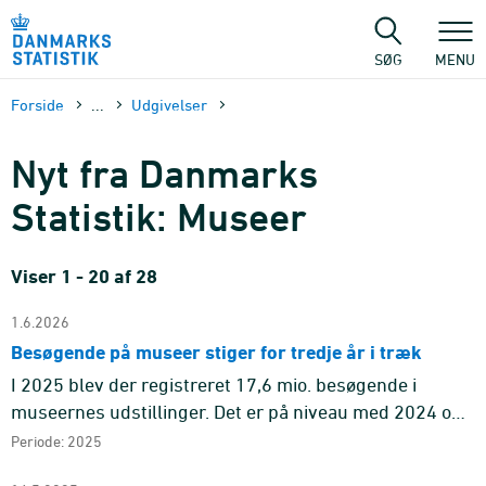
Gå
til
sidens
SØG
MENU
indhold
Forside
...
Udgivelser
Nyt fra Danmarks
Statistik: Museer
Viser 1 - 20 af 28
1.6.2026
Besøgende på museer stiger for tredje år i træk
I 2025 blev der registreret 17,6 mio. besøgende i
museernes udstillinger. Det er på niveau med 2024 og
2023, hvor antallet var hhv. 17,5 mio. og 17,4 mio.
Periode: 2025