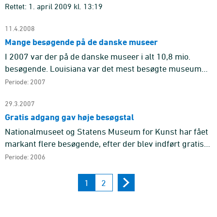
var f ...
Rettet: 1. april 2009 kl. 13:19
11.4.2008
Mange besøgende på de danske museer
I 2007 var der på de danske museer i alt 10,8 mio.
besøgende. Louisiana var det mest besøgte museum
med 468.200 besøgende. Det er 117.100 eller en
Periode: 2007
tredjedel flere besøgen ...
29.3.2007
Gratis adgang gav høje besøgstal
Nationalmuseet og Statens Museum for Kunst har fået
markant flere besøgende, efter der blev indført gratis
adgang 1. januar 2006. Besøgstallet for de to museer
Periode: 2006
steg med 3 ...
1
2