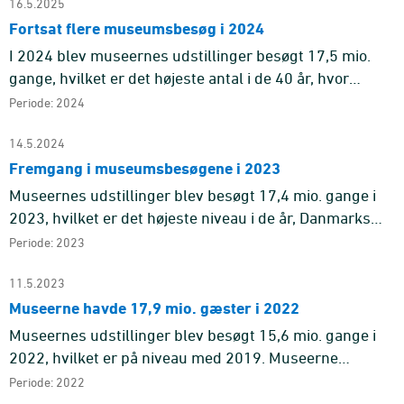
16.5.2025
Fortsat flere museumsbesøg i 2024
I 2024 blev museernes udstillinger besøgt 17,5 mio.
gange, hvilket er det højeste antal i de 40 år, hvor
Danmarks Statistik har udgivet museumsstatistikken.
Periode: 2024
Se mere i sid ...
14.5.2024
Fremgang i museumsbesøgene i 2023
Museernes udstillinger blev besøgt 17,4 mio. gange i
2023, hvilket er det højeste niveau i de år, Danmarks
Statistik har udgivet en museumsstatistik.
Periode: 2023
11.5.2023
Museerne havde 17,9 mio. gæster i 2022
Museernes udstillinger blev besøgt 15,6 mio. gange i
2022, hvilket er på niveau med 2019. Museerne
tilbyder også andet end besøg i deres udstillinger, fx i
Periode: 2022
deres caféer, ...