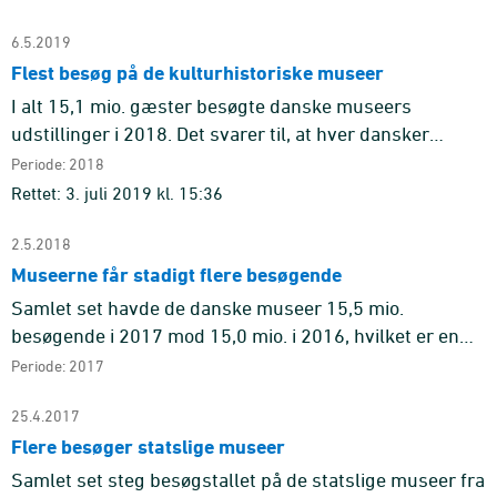
kulturhist ...
6.5.2019
Flest besøg på de kulturhistoriske museer
I alt 15,1 mio. gæster besøgte danske museers
udstillinger i 2018. Det svarer til, at hver dansker
besøgte en udstilling knap tre gange i løbet af året.
Periode: 2018
Rettet: 3. juli 2019 kl. 15:36
2.5.2018
Museerne får stadigt flere besøgende
Samlet set havde de danske museer 15,5 mio.
besøgende i 2017 mod 15,0 mio. i 2016, hvilket er en
stigning på 3 pct. For de statslige museer var
Periode: 2017
besøgstallet på 2,4 mio. m ...
25.4.2017
Flere besøger statslige museer
Samlet set steg besøgstallet på de statslige museer fra