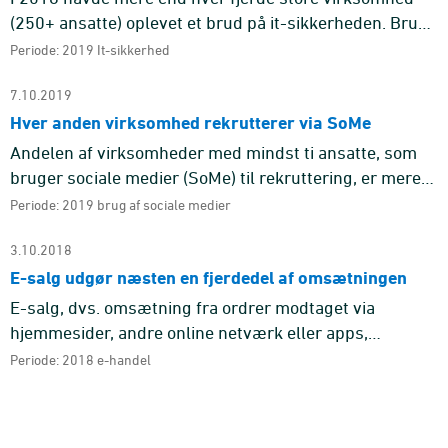
(250+ ansatte) oplevet et brud på it-sikkerheden. Brud
på it-sikkerheden kan medføre, at virksomhedens it-
Periode: 2019 It-sikkerhed
systemer elle ...
7.10.2019
Hver anden virksomhed rekrutterer via SoMe
Andelen af virksomheder med mindst ti ansatte, som
bruger sociale medier (SoMe) til rekruttering, er mere
end fordoblet i perioden 2014-2019. I 2014 havde hver
Periode: 2019 brug af sociale medier
fjerde vir ...
3.10.2018
E-salg udgør næsten en fjerdedel af omsætningen
E-salg, dvs. omsætning fra ordrer modtaget via
hjemmesider, andre online netværk eller apps,
udgjorde næsten en fjerdedel (23 pct.) af omsætningen
Periode: 2018 e-handel
i 2017 for virksomheder ...