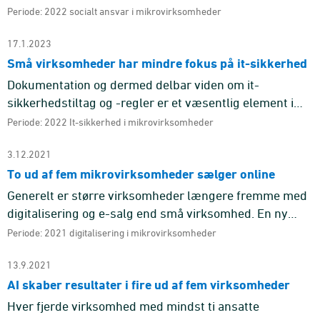
seneste tre år. Det viser svar på spørgsmål stillet i
Periode: 2022 socialt ansvar i mikrovirksomheder
unders ...
17.1.2023
Små virksomheder har mindre fokus på it-sikkerhed
Dokumentation og dermed delbar viden om it-
sikkerhedstiltag og -regler er et væsentlig element i
virksomhedernes arbejde med digital sikkerhed.
Periode: 2022 It-sikkerhed i mikrovirksomheder
3.12.2021
To ud af fem mikrovirksomheder sælger online
Generelt er større virksomheder længere fremme med
digitalisering og e-salg end små virksomhed. En ny
undersøgelse viser. digitaliseringen hos virksomheder
Periode: 2021 digitalisering i mikrovirksomheder
med 5-9 ansatt ...
13.9.2021
AI skaber resultater i fire ud af fem virksomheder
Hver fjerde virksomhed med mindst ti ansatte