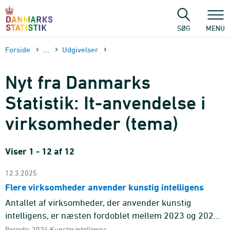
Gå
til
sidens
SØG
MENU
indhold
Forside
...
Udgivelser
Nyt fra Danmarks
Statistik: It-anvendelse i
virksomheder (tema)
Viser 1 - 12 af 12
12.3.2025
Flere virksomheder anvender kunstig intelligens
Antallet af virksomheder, der anvender kunstig
intelligens, er næsten fordoblet mellem 2023 og 2024.
I virksomheder med mere end ti ansatte er brugen af
Periode: 2024 Kunstig intelligens