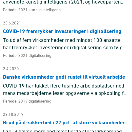
anvendte kunstig intelligens i 2021, og hovedparten
(81 pct.) oplevede en positiv effekt ved brug af AI.
Periode: 2021 kunstig intelligens
Minimum syv ud af ti ...
25.6.2021
COVID-19 fremrykker investeringer i digitalisering
To ud af fem virksomheder med mindst 100 ansatte
har fremrykket investeringer i digitalisering som følge
af COVID-19-krisen.
Periode: 2021 digitalisering
2.4.2020
Danske virksomheder godt rustet til virtuelt arbejde
COVID-19 har lukket flere tusinde arbejdspladser ned,
mens medarbejderne løser opgaverne via opkobling fra
hjemmet. Virksomhedernes mulighed for at opretholde
Periode: 2019 digitalisering
driften afh ...
29.10.2019
Brud på it-sikkerhed i 27 pct. af store virksomheder
I 2018 havde mere end hver fjerde store virksomhed